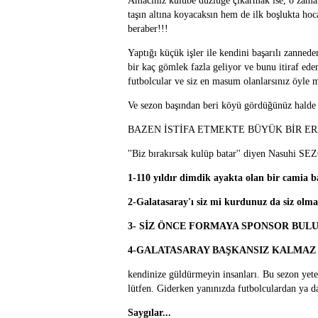
Amacınız kulübe düzlüğe çıkarmak ise, o zaman
taşın altına koyacaksın hem de ilk boşlukta ho
beraber!!!
Yaptığı küçük işler ile kendini başarılı zannede
bir kaç gömlek fazla geliyor ve bunu itiraf e
futbolcular ve siz en masum olanlarsınız öyle
Ve sezon başından beri köyü gördüğünüz hald
BAZEN İSTİFA ETMEKTE BÜYÜK BİR ER
''Biz bırakırsak kulüp batar'' diyen Nasuhi S
1-110 yıldır dimdik ayakta olan bir camia
2-Galatasaray'ı siz mi kurdunuz da siz olm
3- SİZ ÖNCE FORMAYA SPONSOR BULUN
4-GALATASARAY BAŞKANSIZ KALMAZ
kendinize güldürmeyin insanları. Bu sezon yeter
lütfen. Giderken yanınızda futbolculardan ya da
Saygılar...