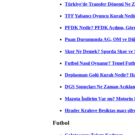
Türkiye'de Transfer Dönemi Ne Z
TFF Yabancı Oyuncu Kuralı Nedir
PFDK Nedir? PFDK Açılımı, Görev
Puan Durumunda AG, OM ve Diğer
Skor Ne Demek? Sporda Skor ve 
Futbol Nasıl Oynanır? Temel Futb
Deplasman Golü Kuralı Nedir? Ha
DGS Sonuçları Ne Zaman Açıkla
Mazota İndirim Var mı? Motorin 
Hradec Kralove Beşiktaş maçı şifres
Futbol