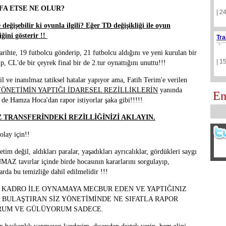
FA ETSE NE OLUR?
| 2
eğişebilir ki oyunla ilgili? Eğer TD değişikliği ile oyun
iğini gösterir !!
Tra
arihte, 19 futbolcu gönderip, 21 futbolcu aldığını ve yeni kurulan bir
| 1
 CL'de bir çeyrek final bir de 2.tur oynattığını unuttu!!!
e inanılmaz tatiksel hatalar yapıyor ama, Fatih Terim'e verilen
YÖNETİMİN YAPTIĞI İDARESEL REZİLLİKLERİN
yanında
En
 de Hamza Hoca'dan rapor istiyorlar şaka gibi!!!!!
TRANSFERİNDEKİ REZİLLİĞİNİZİ AKLAYIN.
olay için!!
im değil, aldıkları paralar, yaşadıkları ayrıcalıklar, gördükleri saygı
Z tavırlar içinde birde hocasının kararlarını sorgulayıp,
larda bu temizliğe dahil edilmelidir !!!
U KADRO İLE OYNAMAYA MECBUR EDEN VE YAPTIĞINIZ
 BULAŞTIRAN SİZ YÖNETİMİNDE NE SIFATLA RAPOR
ORUM VE GÜLÜYORUM SADECE.