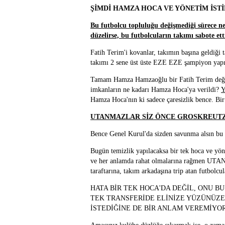
ŞİMDİ HAMZA HOCA VE YÖNETİM İSTİ
Bu futbolcu topluluğu değişmediği sürece ne d
düzelirse, bu futbolcuların takımı sabote ett
Fatih Terim'i kovanlar, takımın başına geldiği t
takımı 2 sene üst üste EZE EZE şampiyon yapıp,
Tamam Hamza Hamzaoğlu bir Fatih Terim değil v
imkanların ne kadarı Hamza Hoca'ya verildi?
Hamza Hoca'nın ki sadece çaresizlik bence. Bir
UTANMAZLAR SİZ ÖNCE GROSKREUTZ 
Bence Genel Kurul'da sizden savunma alsın bu 
Bugün temizlik yapılacaksa bir tek hoca ve yönet
ve her anlamda rahat olmalarına rağmen UTANMA
taraftarına, takım arkadaşına trip atan futbolcu
HATA BİR TEK HOCA'DA DEĞİL, ONU B
TEK TRANSFERİDE ELİNİZE YÜZÜNÜZE
İSTEDİĞİNE DE BİR ANLAM VEREMİY