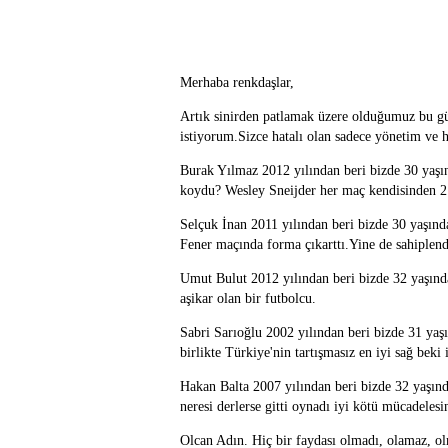
Merhaba renkdaşlar,
Artık sinirden patlamak üzere olduğumuz bu g
istiyorum.Sizce hatalı olan sadece yönetim ve
Burak Yılmaz 2012 yılından beri bizde 30 yaşı
koydu? Wesley Sneijder her maç kendisinden 2
Selçuk İnan 2011 yılından beri bizde 30 yaşınd
Fener maçında forma çıkarttı.Yine de sahiple
Umut Bulut 2012 yılından beri bizde 32 yaşında
aşikar olan bir futbolcu.
Sabri Sarıoğlu 2002 yılından beri bizde 31 ya
birlikte Türkiye'nin tartışmasız en iyi sağ bek
Hakan Balta 2007 yılından beri bizde 32 yaşın
neresi derlerse gitti oynadı iyi kötü mücadeles
Olcan Adın. Hiç bir faydası olmadı, olamaz, o