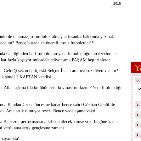
2015
ünlerde utanmaz, sorumluluk almayan insanlar hakkında yazmak
 hoca mı? Bence burada en önemli unsur futbolcular!!!
nda.Geldiğinden beri futbolunun yada futbolculuğunun üzerine ne
 kat fazla koşuyor mücadele ediyor ama PAŞAM hep triplerde.
Y
a. Geldiği sezon hariç eski Selçuk İnan'ı aramıyoruz diyen var mı?
ndik şimdi 1.KAPTAN kendisi.
. Allah aşkına illa kulübün seni kovması mı lazım? Yeterli olmadığı
şında.Bundan 4 sene öncesine kadar bence sabri Gökhan Gönül ile
i idi. Ama artık olmuyor reyiz! Bence vedalaşama vakti.
da.Bu sezon performansına laf edebilecek kimse yok, bugüne kadar
ini verdi ama artık gençleşme zamanı.
lmayacakta!