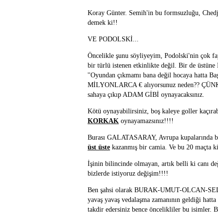
Koray Günter. Semih'in bu formsuzluğu, Chedj
demek ki!!
VE PODOLSKİ...
Öncelikle şunu söyliyeyim, Podolski'nin çok f
bir türlü istenen etkinlikte değil. Bir de üs
''Oyundan çıkmamı bana değil hocaya hatta Başka
MİLYONLARCA € alıyorsunuz neden?? Ç
sahaya çıkıp ADAM GİBİ oynayacaksınız.
Kötü oynayabilirsiniz, boş kaleye goller kaçırab
KORKAK
oynayamazsınız!!!!
Burası GALATASARAY, Avrupa kupalarında b
üst üste
kazanmış bir camia. Ve bu 20 maçta kim
İşinin bilincinde olmayan, artık belli ki canı de
bizlerde istiyoruz değişim!!!!
Ben şahsi olarak BURAK-UMUT-OLCAN-SELÇ
yavaş yavaş vedalaşma zamanının geldiği hatta 
takdir edersiniz bence öncelikliler bu isimler