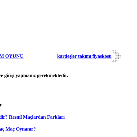
IM OYUNU
kardeşler takımı fiyaskosu
 girişi yapmanız gerekmektedir.
r
dir? Resmî Maçlardan Farkları
Kaç Maç Oynanır?