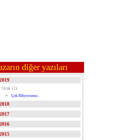
azarın diğer yazıları
2019
Ocak (1)
Çok Biliyorsunuz...
2018
2017
2016
2015