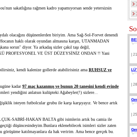
ou'nun sakatlığına rağmen kadro yapamıyorsan sende yetersizsin
So
aydalı olacağını düşünenlerden biriyim. Ama Sağ-Sol-Forvet denendi
BE
tüne Hocanın haklı olarak oyundan almasına karşın, UTANMADAN
na sorun'' diyor. Ya arkadaş sizler çakıl taşı değil,
ÜNKÜ PROFESYONEL VE ÜST DÜZEYSİNİZ ONDAN !! Yani
| 2
ilirsiniz, kendi kalenize gollerde atabilirisiniz ama
RUHSUZ ve
LÜ
| 2
ugüne kadar
97 maç kazanmış ve bunun 20 tanesini kendi evinde
leri yendiğini anlatsın kulüpteki Ağabeyler(!) sizlere...
Ge
ğişiklik isteyen futbolcular grubu ile karşı karşıyayız. Ve bence artık
| 2
UK-SABRİ-HAKAN BALTA gibi isimlerin artık bu camia ile
geçtiği düşüncesindeyim.Bunlara eklenebilecek isimleri sizler zaten
Ge
. Bu görüşüme katılmayanlara da hak veririm. Ama bence gerçek bu.