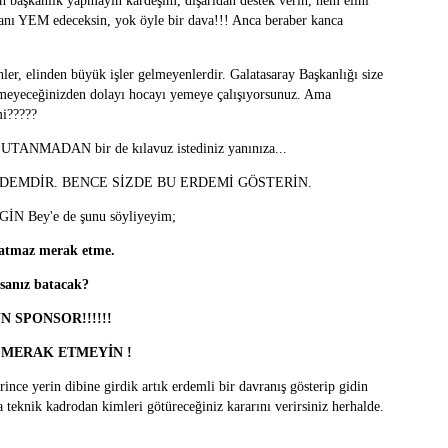
 başkanlık yapmayın kardeşim, dışarıdan destek verin, hem elini
canı YEM edeceksin, yok öyle bir dava!!! Anca beraber kanca
nler, elinden büyük işler gelmeyenlerdir. Galatasaray Başkanlığı size
demeyeceğinizden dolayı hocayı yemeye çalışıyorsunuz. Ama
 mi?????
e UTANMADAN bir de kılavuz istediniz yanınıza...
DEMDİR. BENCE SİZDE BU ERDEMİ GÖSTERİN.
EZGİN Bey'e de şunu söyliyeyim;
 batmaz merak etme.
asanız batacak?
 SPONSOR!!!!!!
 MERAK ETMEYİN !
ince yerin dibine girdik artık erdemli bir davranış gösterip gidin
 teknik kadrodan kimleri götüreceğiniz kararını verirsiniz herhalde.