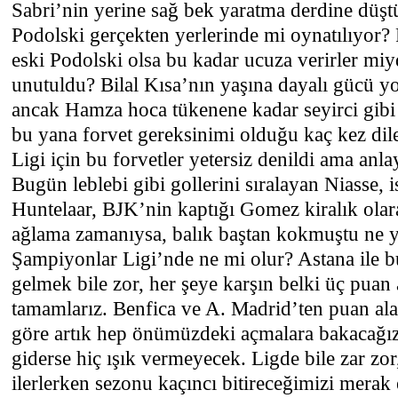
Sabri’nin yerine sağ bek yaratma derdine düşt
Podolski gerçekten yerlerinde mi oynatılıyor?
eski Podolski olsa bu kadar ucuza verirler miy
unutuldu? Bilal Kısa’nın yaşına dayalı gücü 
ancak Hamza hoca tükenene kadar seyirci gibi 
bu yana forvet gereksinimi olduğu kaç kez dile
Ligi için bu forvetler yetersiz denildi ama anl
Bugün leblebi gibi gollerini sıralayan Niasse, 
Huntelaar, BJK’nin kaptığı Gomez kiralık olar
ağlama zamanıysa, balık baştan kokmuştu ne
Şampiyonlar Ligi’nde ne mi olur? Astana ile b
gelmek bile zor, her şeye karşın belki üç puan a
tamamlarız. Benfica ve A. Madrid’ten puan al
göre artık hep önümüzdeki açmalara bakacağı
giderse hiç ışık vermeyecek. Ligde bile zar zor
ilerlerken sezonu kaçıncı bitireceğimizi me