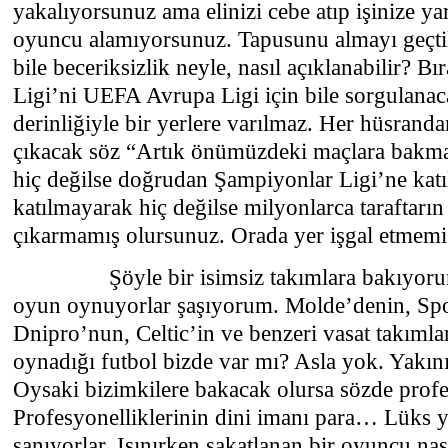
yakalıyorsunuz ama elinizi cebe atıp işinize ya
oyuncu alamıyorsunuz. Tapusunu almayı geçti
bile beceriksizlik neyle, nasıl açıklanabilir? B
Ligi’ni UEFA Avrupa Ligi için bile sorgulanac
derinliğiyle bir yerlere varılmaz. Her hüsrand
çıkacak söz “Artık önümüzdeki maçlara bakm
hiç değilse doğrudan Şampiyonlar Ligi’ne katı
katılmayarak hiç değilse milyonlarca taraftarın
çıkarmamış olursunuz. Orada yer işgal etmemi
Şöyle bir isimsiz takımlara bakıyorum d
oyun oynuyorlar şaşıyorum. Molde’denin, Sp
Dnipro’nun, Celtic’in ve benzeri vasat takımla
oynadığı futbol bizde var mı? Asla yok. Yakın
Oysaki bizimkilere bakacak olursa sözde pro
Profesyonelliklerinin dini imanı para… Lüks 
sanıyorlar. Isınırken sakatlanan bir oyuncu nas