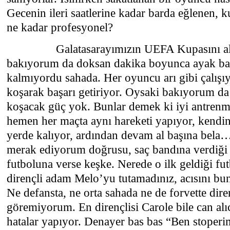
Gecenin ileri saatlerine kadar barda eğlenen,
ne kadar profesyonel?
Galatasarayımızın UEFA Kupasını aldığı
bakıyorum da doksan dakika boyunca ayak bas
kalmıyordu sahada. Her oyuncu arı gibi çalışı
koşarak başarı getiriyor. Oysaki bakıyorum da
koşacak güç yok. Bunlar demek ki iyi antren
hemen her maçta aynı hareketi yapıyor, kendin
yerde kalıyor, ardından devam al başına bela
merak ediyorum doğrusu, saç bandına verdiği
futboluna verse keşke. Nerede o ilk geldiği fut
dirençli adam Melo’yu tutamadınız, acısını bu
Ne defansta, ne orta sahada ne de forvette di
göremiyorum. En dirençlisi Carole bile can alıc
hatalar yapıyor. Denayer bas bas “Ben stoperim