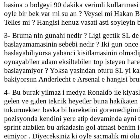
basina o bolgeyi 90 dakika verimli kullanmasi 
oyle bir bek var mi su an ? Veysel mi Hakan B
Telles mi ? Hangisi henuz vasati asti soyleyin 
3- Bruma nin gunahi nedir ? Ligi gectik SL de
baslayamamasinin sebebi nedir ? Iki gun once
baslayabiliyorsa yabanci kisitlamasinin olmadi
oynayabilen adam eksiltebilen top isteyen har
baslayamiyor ? Yoksa yasindan oturu SL yi ka
bakiyorsun Anderlecht e Arsenal e hangisi br
4- Bu burak yilmaz i medya Ronaldo ile kiyasl
gelen ve giden teknik heyetler buna hakikaten
tukurmekten baska bi hareketini goremedigim
pozisyonda kendini yere atip devaminda ayni 
sprint atabilen bu arkadasin gol atmasi benim i
etmiyor . Diyeceksiniz ki oyle sacmalik mi olur