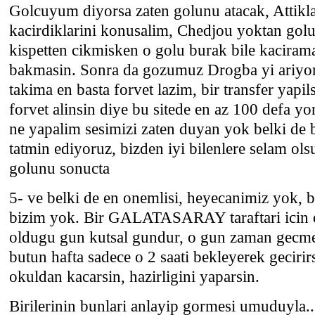
Golcuyum diyorsa zaten golunu atacak, Attikl
kacirdiklarini konusalim, Chedjou yoktan golu
kispetten cikmisken o golu burak bile kaciram
bakmasin. Sonra da gozumuz Drogba yi ariyor,
takima en basta forvet lazim, bir transfer yapils
forvet alinsin diye bu sitede en az 100 defa 
ne yapalim sesimizi zaten duyan yok belki de 
tatmin ediyoruz, bizden iyi bilenlere selam olsu
golunu sonucta
5- ve belki de en onemlisi, heyecanimiz yok, 
bizim yok. Bir GALATASARAY taraftari icin o
oldugu gun kutsal gundur, o gun zaman gecm
butun hafta sadece o 2 saati bekleyerek gecirirsi
okuldan kacarsin, hazirligini yaparsin.
Birilerinin bunlari anlayip gormesi umuduyla..