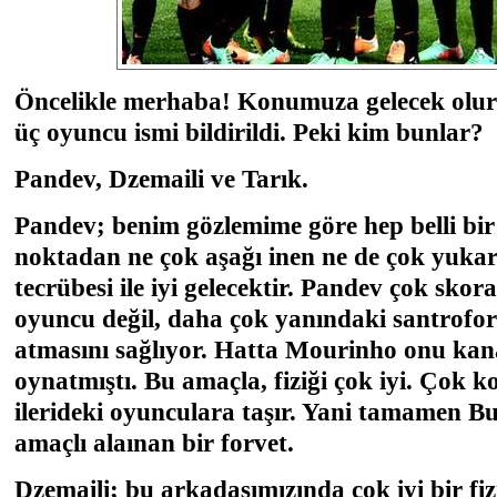
Öncelikle merhaba! Konumuza gelecek olu
üç oyuncu ismi bildirildi. Peki kim bunlar?
Pandev, Dzemaili ve Tarık.
Pandev; benim gözlemime göre hep belli bir 
noktadan ne çok aşağı inen ne de çok yukarı
tecrübesi ile iyi gelecektir. Pandev çok skor
oyuncu değil, daha çok yanındaki santrofor
atmasını sağlıyor. Hatta Mourinho onu kan
oynatmıştı. Bu amaçla, fiziği çok iyi. Çok ko
ilerideki oyunculara taşır. Yani tamamen B
amaçlı alaınan bir forvet.
Dzemaili; bu arkadaşımızında çok iyi bir f