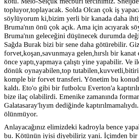
kötü. Melo-Selçuk mecburi tercihimiz. Sneijder
topluyor,toplayacak. Solda Olcan çok iş yapac
söylüyorum ki,bizim yerli bir kanada daha ihti
Bruma'nın önü çok açık. Ama için acıyarak sö
Bruma'nın geleceğini düşünecek durumda deği
Sağda Burak bizi bir sene daha götürebilir. Giz
forvet,koşan,savunmaya gelen,hırslı bir kanat 
önce yaptı,yapmaya çalıştı yine yapabilir. Ve ile
dönük oynayabilen,top tutabilen,kuvvetli,bitir
komple bir forvet transferi. Yönetim bu konu
kaldı. Eto'o gibi bir futbolcu Everton'a kaptı
bize ilaç olabilirdi. Emenike zamanında forma
Galatasaray'lıyım dediğinde kaptırılmamalıydı
ölünmüyor.
Anlayacağınız elimizdeki kadroyla bence yapab
bu. Kötünün iyisi diyebiliriz yani. İçimden bi