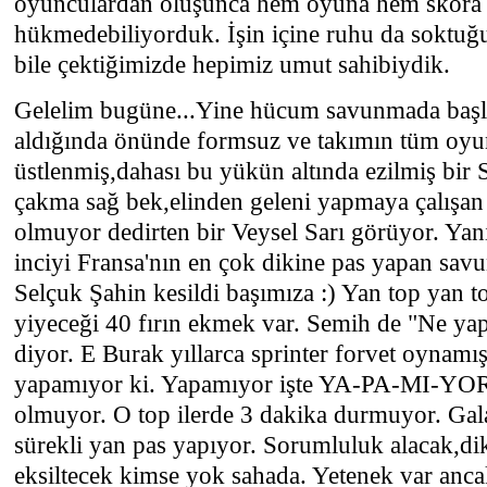
oyunculardan oluşunca hem oyuna hem skora r
hükmedebiliyorduk. İşin içine ruhu da soktu
bile çektiğimizde hepimiz umut sahibiydik.
Gelelim bugüne...Yine hücum savunmada başl
aldığında önünde formsuz ve takımın tüm oy
üstlenmiş,dahası bu yükün altında ezilmiş bir
çakma sağ bek,elinden geleni yapmaya çalışa
olmuyor dedirten bir Veysel Sarı görüyor. Ya
inciyi Fransa'nın en çok dikine pas yapan savu
Selçuk Şahin kesildi başımıza :) Yan top yan to
yiyeceği 40 fırın ekmek var. Semih de "Ne yap
diyor. E Burak yıllarca sprinter forvet oynamı
yapamıyor ki. Yapamıyor işte YA-PA-MI-YOR
olmuyor. O top ilerde 3 dakika durmuyor. Gal
sürekli yan pas yapıyor. Sorumluluk alacak,d
eksiltecek kimse yok sahada. Yetenek var ancak