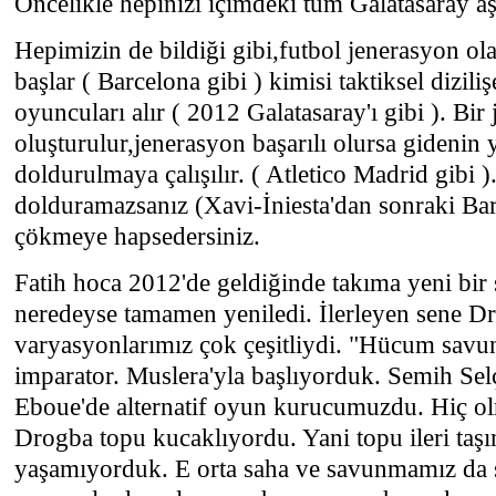
Öncelikle hepinizi içimdeki tüm Galatasaray a
Hepimizin de bildiği gibi,futbol jenerasyon ol
başlar ( Barcelona gibi ) kimisi taktiksel dizili
oyuncuları alır ( 2012 Galatasaray'ı gibi ). Bir
oluşturulur,jenerasyon başarılı olursa gidenin y
doldurulmaya çalışılır. ( Atletico Madrid gibi )
dolduramazsanız (Xavi-İniesta'dan sonraki Barç
çökmeye hapsedersiniz.
Fatih hoca 2012'de geldiğinde takıma yeni bir
neredeyse tamamen yeniledi. İlerleyen sene D
varyasyonlarımız çok çeşitliydi. "Hücum savu
imparator. Muslera'yla başlıyorduk. Semih Se
Eboue'de alternatif oyun kurucumuzdu. Hiç olm
Drogba topu kucaklıyordu. Yani topu ileri taş
yaşamıyorduk. E orta saha ve savunmamız da