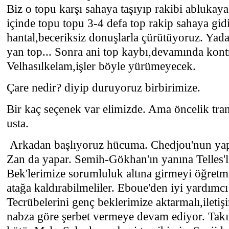
Biz o topu karşı sahaya taşıyıp rakibi abluka
içinde topu topu 3-4 defa top rakip sahaya gi
hantal,beceriksiz donuşlarla çürütüyoruz. Yada
yan top... Sonra ani top kaybı,devamında kont
Velhasılkelam,işler böyle yürümeyecek.
Çare nedir? diyip duruyoruz birbirimize.
Bir kaç seçenek var elimizde. Ama öncelik tran
usta.
Arkadan başlıyoruz hücuma. Chedjou'nun ya
Zan da yapar. Semih-Gökhan'ın yanına Telles'le
Bek'lerimize sorumluluk altına girmeyi öğret
atağa kaldırabilmeliler. Eboue'den iyi yardım
Tecrübelerini genç beklerimize aktarmalı,ileti
nabza göre şerbet vermeye devam ediyor. Takı