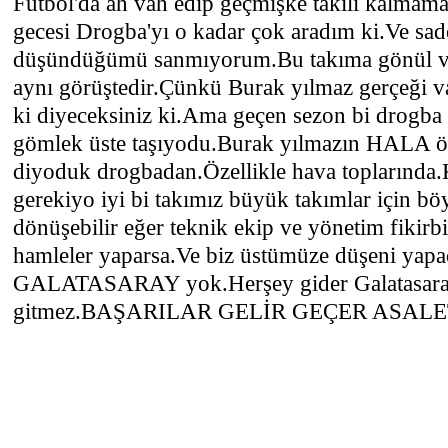
Futbol'da ah vah edip geçmişke takılı kalmama
gecesi Drogba'yı o kadar çok aradım ki.Ve sa
düşündüğümü sanmıyorum.Bu takıma gönül ve
aynı görüştedir.Çünkü Burak yılmaz gerçeği v
ki diyeceksiniz ki.Ama geçen sezon bi drogba f
gömlek üste taşıyodu.Burak yılmazın HALA öğ
diyoduk drogbadan.Özellikle hava toplarınd
gerekiyo iyi bi takımız büyük takımlar için bö
dönüşebilir eğer teknik ekip ve yönetim fikirbi
hamleler yaparsa.Ve biz üstümüze düşeni yap
GALATASARAY yok.Herşey gider Galatasaray
gitmez.BAŞARILAR GELİR GEÇER ASALE