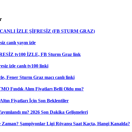
r
ANLI İZLE ŞİFRESİZ (FB STURM GRAZ)
z canlı yayın izle
RESİZ tv100 İZLE, FB Sturm Graz link
iz izle canlı tv100 linki
le, Fener Sturm Graz maçı canlı linki
 TMO Fındık Alım Fiyatları Belli Oldu mu?
ltın Fiyatları İçin Son Beklentiler
 Yayımlandı mı? 2026 Son Dakika Gelişmeleri
 Zaman? Şampiyonlar Ligi Rövanşı Saat Kaçta, Hangi Kanalda?