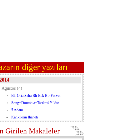
azarın diğer yazıları
2014
Ağustos (4)
Bir Orta Saha Bir Bek Bir Forvet
Song+Doumbia+Tarık=4.Yıldız
5 Adam
Kankilerin İhaneti
n Girilen Makaleler