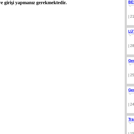
 girişi yapmanız gerekmektedir.
BE
| 2
LÜ
| 2
Ge
| 2
Ge
| 2
Tra
| 1