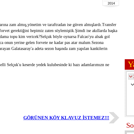
2014
ına zam almış,yönetim ve taraftradan ise güven almışlardı.Transfer
orvet gerektiğini hepimiz zaten söylemiştik.Şimdi ise akıllarda başka
Adama topu kim vericek?Selçuk böyle oynarsa Falcao'yu alsak gol
ca onun yerine gelen forvete ne kadar pas atar malum.Sezona
arayan Galatasaray'a adeta sezon başında zam yapılan kankilerin
Y
lli Selçuk'u keserde yedek kulubesinde ki bazı adamlarımızn ne
GÖRÜNEN KÖY KLAVUZ İSTEMEZ!!!
So