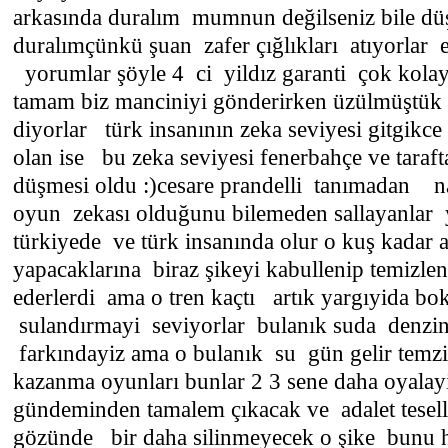
arkasında duralım mumnun değilseniz bile dü
duralımçünkü şuan zafer çığlıkları atıyorlar e
yorumlar şöyle 4 ci yildız garanti çok kola
tamam biz manciniyi gönderirken üzülmüştük
diyorlar türk insanının zeka seviyesi gitgikc
olan ise bu zeka seviyesi fenerbahçe ve taraf
düşmesi oldu :)cesare prandelli tanımadan n
oyun zekası olduğunu bilemeden sallayanlar 
türkiyede ve türk insanında olur o kuş kadar a
yapacaklarına biraz şikeyi kabullenip temizlen
ederlerdi ama o tren kaçtı artık yargıyida boka
sulandırmayi seviyorlar bulanık suda denzi
farkındayiz ama o bulanık su gün gelir te
kazanma oyunları bunlar 2 3 sene daha oyalay
gündeminden tamalem çıkacak ve adalet tesell
gözünde bir daha silinmeyecek o şike bunu 