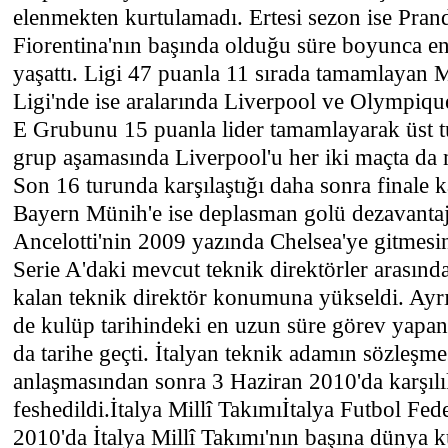
elenmekten kurtulamadı. Ertesi sezon ise Prand
Fiorentina'nın başında olduğu süre boyunca en
yaşattı. Ligi 47 puanla 11 sırada tamamlayan
Ligi'nde ise aralarında Liverpool ve Olympiq
E Grubunu 15 puanla lider tamamlayarak üst tu
grup aşamasında Liverpool'u her iki maçta da 
Son 16 turunda karşılaştığı daha sonra finale 
Bayern Münih'e ise deplasman golü dezavantaj
Ancelotti'nin 2009 yazında Chelsea'ye gitmesi
Serie A'daki mevcut teknik direktörler arasın
kalan teknik direktör konumuna yükseldi. Ayr
de kulüp tarihindeki en uzun süre görev yapan 
da tarihe geçti. İtalyan teknik adamın sözleşmes
anlaşmasından sonra 3 Haziran 2010'da karşılı
feshedildi.İtalya Millî Takımıİtalya Futbol F
2010'da İtalya Millî Takımı'nın başına dünya 