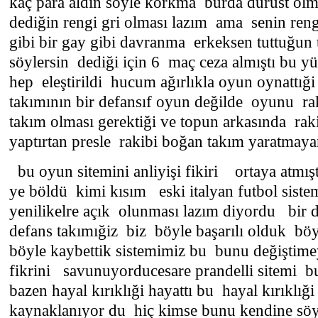
kaç para aldın söyle korkma burda dürüst 
dediğin rengi gri olması lazım ama senin reng
gibi bir gay gibi davranma erkeksen tuttuğun t
söylersin dediği için 6 maç ceza almıştı bu y
hep eleştirildi hucum ağırlıkla oyun oynattıği i
takımının bir defansıf oyun değilde oyunu ra
takım olması gerektiği ve topun arkasında raki
yaptırtan presle rakibi boğan takım yaratmayan 
bu oyun sitemini anliyişi fikiri ortaya atmış
ye böldü kimi kısım eski italyan futbol sist
yenilikelre açık olunması lazım diyordu bir 
defans takımığiz biz böyle başarılı olduk bö
böyle kaybettik sistemimiz bu bunu değiştim
fikrini savunuyorducesare prandelli sitemi b
bazen hayal kırıklıği hayattı bu hayal kırıklığ
kaynaklanıyor du hiç kimse bunu kendine sö