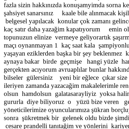
fazla sizin hakkınızda konuşamyimda sorna k
şahsiyet sanarsınız kaale bile alınmacak kişil
belgesel yapılacak konular çok zamanı gelinc
kaç satır daha yazağim kapatıyorum emin ol
topunuzun elinize vermeye geliyorartık şaşır
maçı oynanmayan 1 kaç saat kala şampiyonlu
yaşayan eziklerden başka bir şey beklenmez ki
aynaya bakar birde geçmişe hangi yüzle hang
gerçekten acıyorum avruaplılar bunlar hakkınd
bilseler gülersiniz yeni bir eğlece çıkar siz
ileriyen zamanda yazacağim makalelerimle ren
olsun hamdolsun galatasarayliyiz yoksa hali
gururla diye biliyoruz o yüzü bize veren g
yöneticilerimize oyuncularımıza şükran borçlu
sonra şükretmek bir gelenek oldu bizde şim
cesare prandelli tanıtağim ve yönlerini kariye