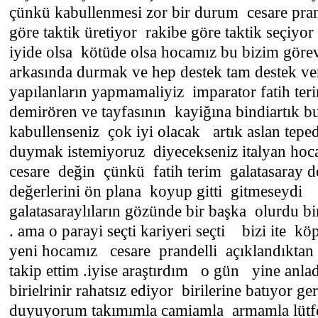
çünkü kabullenmesi zor bir durum cesare pran
göre taktik üretiyor rakibe göre taktik seçiy
iyide olsa kötüde olsa hocamız bu bizim gör
arkasında durmak ve hep destek tam destek v
yapılanların yapmamaliyiz imparator fatih teri
demirören ve tayfasının kayiğına bindiartık 
kabullenseniz çok iyi olacak artık aslan teped
duymak istemiyoruz diyecekseniz italyan hoca
cesare değin çünkü fatih terim galatasaray de
değerlerini ön plana koyup gitti gitmeseydi
galatasaraylıların gözünde bir başka olurdu 
. ama o parayi seçti kariyeri seçti bizi ite k
yeni hocamız cesare prandelli açıklandıktan
takip ettim .iyise araştırdım o gün yine anla
birielrinir rahatsız ediyor birilerine batıyor g
duyuyorum takımımla camiamla armamla lütfe