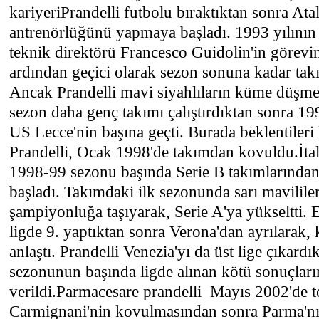
kariyeriPrandelli futbolu bıraktıktan sonra Ata
antrenörlüğünü yapmaya başladı. 1993 yılının
teknik direktörü Francesco Guidolin'in görevi
ardından geçici olarak sezon sonuna kadar takı
Ancak Prandelli mavi siyahlıların küme düşme
sezon daha genç takımı çalıştırdıktan sonra 1
US Lecce'nin başına geçti. Burada beklentiler
Prandelli, Ocak 1998'de takımdan kovuldu.İtal
1998-99 sezonu başında Serie B takımlarından 
başladı. Takımdaki ilk sezonunda sarı mavilile
şampiyonluğa taşıyarak, Serie A'ya yükseltti. E
ligde 9. yaptıktan sonra Verona'dan ayrılarak,
anlaştı. Prandelli Venezia'yı da üst lige çıkard
sezonunun başında ligde alınan kötü sonuçlar
verildi.Parmacesare prandelli Mayıs 2002'de te
Carmignani'nin kovulmasından sonra Parma'nın 