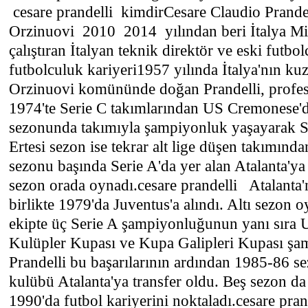
cesare prandelli kimdirCesare Claudio Prand
Orzinuovi 2010 2014 yılından beri İtalya Mil
çalıştıran İtalyan teknik direktör ve eski futbo
futbolculuk kariyeri1957 yılında İtalya'nın kuz
Orzinuovi komününde doğan Prandelli, profes
1974'te Serie C takımlarından US Cremonese'd
sezonunda takımıyla şampiyonluk yaşayarak Se
Ertesi sezon ise tekrar alt lige düşen takımınd
sezonu başında Serie A'da yer alan Atalanta'ya 
sezon orada oynadı.cesare prandelli Atalanta
birlikte 1979'da Juventus'a alındı. Altı sezon 
ekipte üç Serie A şampiyonluğunun yanı sır
Kulüpler Kupası ve Kupa Galipleri Kupası şa
Prandelli bu başarılarının ardından 1985-86 se
kulübü Atalanta'ya transfer oldu. Beş sezon d
1990'da futbol kariyerini noktaladı.cesare pran