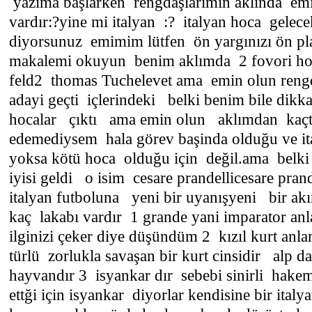
yazıma başlarken rengdaşlarımın aklında em
vardır:?yine mi italyan :? italyan hoca gelece
diyorsunuz emimim lütfen ön yargınızı ön 
makalemi okuyun benim aklımda 2 fovori hoc
fel­d2 thomas Tuc­helevet ama emin olun reng
adayi geçti içlerindeki belki benim bile dikk
hocalar çıktı ama emin olun aklımdan kaçt
edemediysem hala görev başinda olduğu ve it
yoksa kötü hoca olduğu için değil.ama belki 
iyisi geldi o isim cesare prandellicesare prand
italyan futboluna yeni bir uyanışyeni bir a
kaç lakabı vardır 1 grande yani imparator anl
ilginizi çeker diye düşündüm 2 kızıl kurt anl
türlü zorlukla savaşan bir kurt cinsidir alp 
hayvandır 3 isyankar dır sebebi sinirli hakeml
ettği için isyankar diyorlar kendisine bir ital