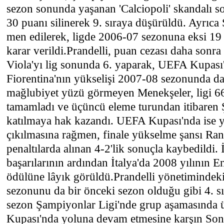
sezon sonunda yaşanan 'Calciopoli' skandalı s
30 puanı silinerek 9. sıraya düşürüldü. Ayrıc
men edilerek, ligde 2006-07 sezonuna eksi 19
karar verildi.Prandelli, puan cezası daha sonra
Viola'yı lig sonunda 6. yaparak, UEFA Kupası
Fiorentina'nın yükselişi 2007-08 sezonunda da 
mağlubiyet yüzü görmeyen Menekşeler, ligi 66
tamamladı ve üçüncü eleme turundan itibaren 
katılmaya hak kazandı. UEFA Kupası'nda ise ya
çıkılmasına rağmen, finale yükselme şansı Ran
penaltılarda alınan 4-2'lik sonuçla kaybedildi.
başarılarının ardından İtalya'da 2008 yılının E
ödülüne lâyık görüldü.Prandelli yönetimindek
sezonunu da bir önceki sezon olduğu gibi 4. s
sezon Şampiyonlar Ligi'nde grup aşamasında
Kupası'nda yoluna devam etmesine karşın Son