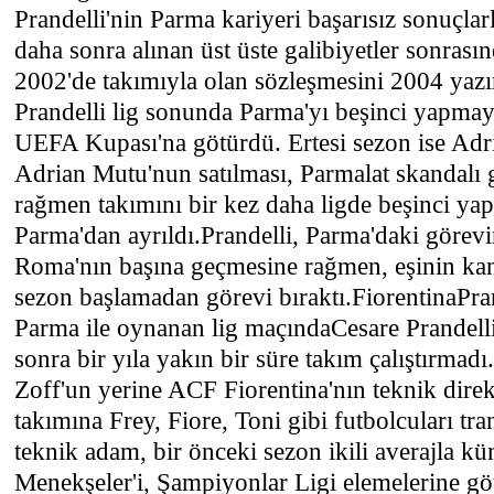
Prandelli'nin Parma kariyeri başarısız sonuçla
daha sonra alınan üst üste galibiyetler sonrasın
2002'de takımıyla olan sözleşmesini 2004 yazın
Prandelli lig sonunda Parma'yı beşinci yapmay
UEFA Kupası'na götürdü. Ertesi sezon ise Adri
Adrian Mutu'nun satılması, Parmalat skandalı 
rağmen takımını bir kez daha ligde beşinci ya
Parma'dan ayrıldı.Prandelli, Parma'daki göre
Roma'nın başına geçmesine rağmen, eşinin ka
sezon başlamadan görevi bıraktı.FiorentinaPr
Parma ile oynanan lig maçındaCesare Prandell
sonra bir yıla yakın bir süre takım çalıştırmad
Zoff'un yerine ACF Fiorentina'nın teknik direk
takımına Frey, Fiore, Toni gibi futbolcuları tran
teknik adam, bir önceki sezon ikili averajla 
Menekşeler'i, Şampiyonlar Ligi elemelerine g