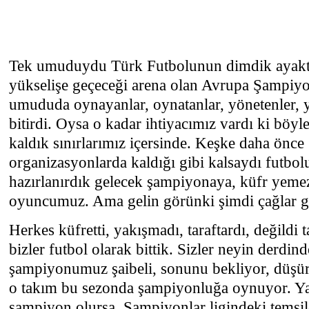
Tek umuduydu Türk Futbolunun dimdik ayakta
yükselişe geçeceği arena olan Avrupa Şampiy
umududa oynayanlar, oynatanlar, yönetenler, y
bitirdi. Oysa o kadar ihtiyacımız vardı ki böyle
kaldık sınırlarımız içersinde. Keşke daha önc
organizasyonlarda kaldığı gibi kalsaydı futbo
hazırlanırdık gelecek şampiyonaya, küfr yemez
oyuncumuz. Ama gelin görünki şimdi çağlar ge
Herkes küfretti, yakışmadı, taraftardı, değildi 
bizler futbol olarak bittik. Sizler neyin derdin
şampiyonumuz şaibeli, sonunu bekliyor, düşür
o takım bu sezonda şampiyonluğa oynuyor. Ya 
şampiyon olursa. Şampiyonlar ligindeki temsilc