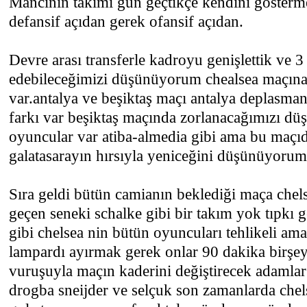
Mancinin takımı gün geçtikçe kendini gösterm
defansif açıdan gerek ofansif açıdan.
Devre arası transferle kadroyu genişlettik ve 
edebileceğimizi düşünüyorum chealsea maçına
var.antalya ve beşiktaş maçı antalya deplasman
farkı var beşiktaş maçında zorlanacağımızı dü
oyuncular var atiba-almedia gibi ama bu maçıd
galatasarayın hırsıyla yeniceğini düşünüyorum
Sıra geldi bütün camianın beklediği maça chel
geçen seneki schalke gibi bir takım yok tıpkı 
gibi chelsea nin bütün oyuncuları tehlikeli am
lampardı ayırmak gerek onlar 90 dakika birşe
vuruşuyla maçın kaderini değiştirecek adamlar
drogba sneijder ve selçuk son zamanlarda che