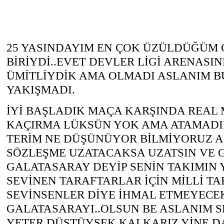
25 YASINDAYIM EN ÇOK ÜZÜLDÜĞÜM
BİRİYDİ..EVET DEVLER LİGİ ARENASI
ÜMİTLİYDİK AMA OLMADI ASLANIM B
YAKIŞMADI.
İYİ BAŞLADIK MAÇA KARŞINDA REAL
KAÇIRMA LÜKSÜN YOK AMA ATAMADI
TERİM NE DÜŞÜNÜYOR BİLMİYORUZ A
SÖZLEŞME UZATACAKSA UZATSIN VE 
GALATASARAY DEYİP SENİN TAKIMIN 
SEVİNEN TARAFTARLAR İÇİN MİLLİ T
SEVİNSENLER DİYE İHMAL ETMEYECE
GALATASARAYI..OLSUN BE ASLANIM S
YETER DÜŞTÜYSEK KALKARIZ YİNE D