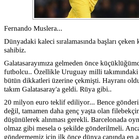
Fernando Muslera...
Dünyadaki kaleci sıralamasında başları çeken k
sahibiz.
Galatasarayımıza gelmeden önce küçüklüğümden
futbolcu.. Özellikle Uruguay milli takımındaki
bütün dikkatleri üzerine çekmişti. Hayranı o
takım Galatasaray'a geldi. Rüya gibi..
20 milyon euro teklif ediliyor... Bence gönderi
değil, tamamen daha genç yaşta olan filebekçini
düşünülerek alınması gerekli. Barcelonada oy
olmaz gibi mesela o şekilde gönderilmeli. Anc
göndermemiz için ilk önce dünya çapında en a