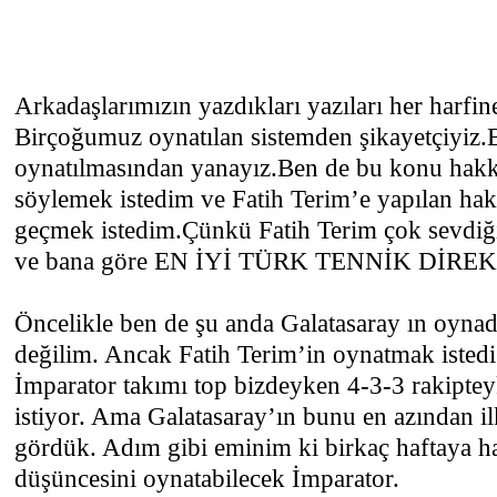
Arkadaşlarımızın yazdıkları yazıları her harf
Birçoğumuz oynatılan sistemden şikayetçiyiz
oynatılmasından yanayız.Ben de bu konu hakk
söylemek istedim ve Fatih Terim’e yapılan haks
geçmek istedim.Çünkü Fatih Terim çok sevdiği
ve bana göre EN İYİ TÜRK TENNİK DİR
Öncelikle ben de şu anda Galatasaray ın oynad
değilim. Ancak Fatih Terim’in oynatmak isted
İmparator takımı top bizdeyken 4-3-3 rakipt
istiyor. Ama Galatasaray’ın bunu en azından i
gördük. Adım gibi eminim ki birkaç haftaya hat
düşüncesini oynatabilecek İmparator.