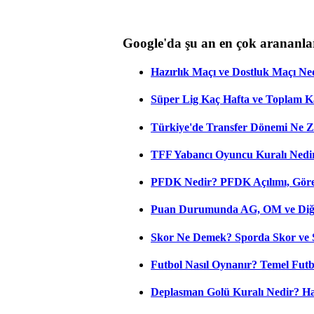
Google'da şu an en çok arananla
Hazırlık Maçı ve Dostluk Maçı Ne
Süper Lig Kaç Hafta ve Toplam 
Türkiye'de Transfer Dönemi Ne Z
TFF Yabancı Oyuncu Kuralı Nedir
PFDK Nedir? PFDK Açılımı, Görev
Puan Durumunda AG, OM ve Diğer
Skor Ne Demek? Sporda Skor ve 
Futbol Nasıl Oynanır? Temel Futb
Deplasman Golü Kuralı Nedir? Ha