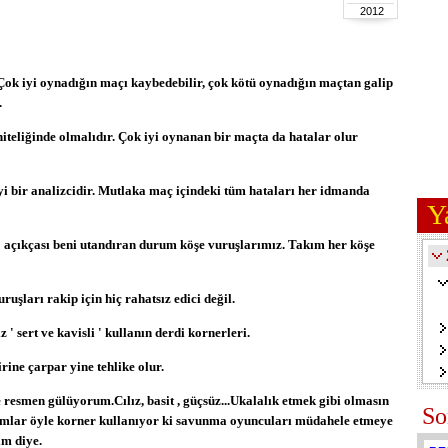
2012
 Çok iyi oynadığın maçı kaybedebilir, çok kötü oynadığın maçtan galip
.
iteliğinde olmalıdır. Çok iyi oynanan bir maçta da hatalar olur
iyi bir analizcidir. Mutlaka maç içindeki tüm hataları her idmanda
Y
 açıkçası beni utandıran durum köşe vuruşlarımız. Takım her köşe
ruşları rakip için hiç rahatsız edici değil.
 sert ve kavisli ' kullanın derdi kornerleri.
irine çarpar yine tehlike olur.
 resmen gülüyorum.Cılız, basit , güçsüz...Ukalalık etmek gibi olmasın
So
amlar öyle korner kullanıyor ki savunma oyuncuları müdahele etmeye
ım diye.