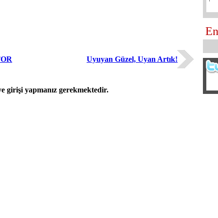
En
TOR
Uyuyan Güzel, Uyan Artık!
 girişi yapmanız gerekmektedir.