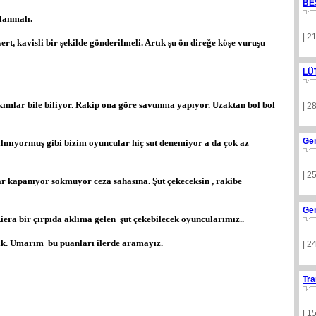
BE
lanmalı.
| 2
ert, kavisli bir şekilde gönderilmeli. Artık şu ön direğe köşe vuruşu
LÜ
ımlar bile biliyor. Rakip ona göre savunma yapıyor. Uzaktan bol bol
| 2
Ge
yılmıyormuş gibi bizim oyuncular hiç sut denemiyor a da çok az
| 2
r kapanıyor sokmuyor ceza sahasına. Şut çekeceksin , rakibe
Ge
iera bir çırpıda aklıma gelen şut çekebilecek oyuncularımız..
dık. Umarım bu puanları ilerde aramayız.
| 2
Tra
| 1