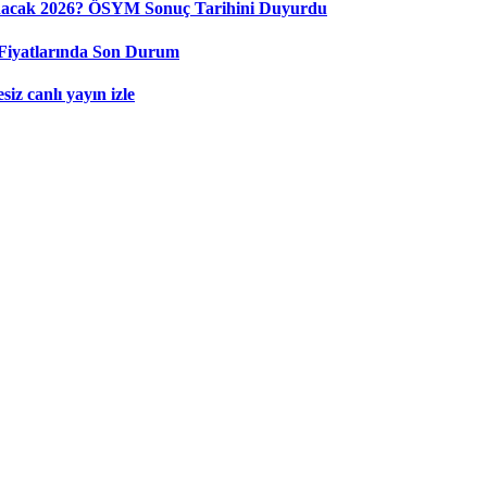
nacak 2026? ÖSYM Sonuç Tarihini Duyurdu
Fiyatlarında Son Durum
iz canlı yayın izle