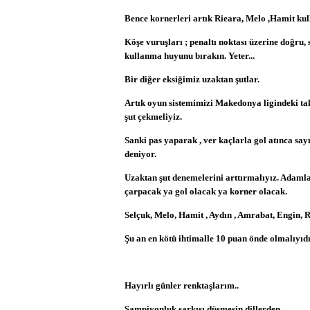
Bence kornerleri artık Rieara, Melo ,Hamit kul
Köşe vuruşları ; penaltı noktası üzerine doğru, s
kullanma huyunu bırakın. Yeter...
Bir diğer eksiğimiz uzaktan şutlar.
Artık oyun sistemimizi Makedonya ligindeki tak
şut çekmeliyiz.
Sanki pas yaparak , ver kaçlarla gol atınca sa
deniyor.
Uzaktan şut denemelerini arttırmalıyız. Adamla
çarpacak ya gol olacak ya korner olacak.
Selçuk, Melo, Hamit , Aydın , Amrabat, Engin, R
Şu an en kötü ihtimalle 10 puan önde olmalıyı
Hayırlı günler renktaşlarım..
Şampiyonluk şarkısı düşmesin dillerden.