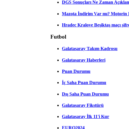
DGS Sonuçları Ne Zaman Açıkla
Mazota İndirim Var mı? Motorin 
Hradec Kralove Beşiktaş maçı şifres
Futbol
Galatasaray Takım Kadrosu
Galatasaray Haberleri
Puan Durumu
İç Saha Puan Durumu
Dış Saha Puan Durumu
Galatasaray Fikstürü
Galatasaray İlk 11'i Kur
EURO2024