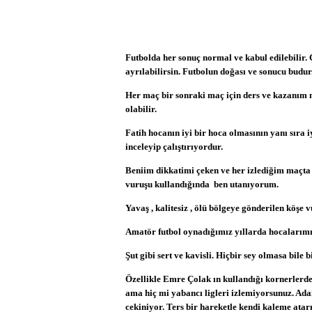
Futbolda her sonuç normal ve kabul edilebilir.
ayrılabilirsin. Futbolun doğası ve sonucu budur
Her maç bir sonraki maç için ders ve kazanım n
olabilir.
Fatih hocanın iyi bir hoca olmasının yanı sıra 
inceleyip çalıştırıyordur.
Beniim dikkatimi çeken ve her izlediğim maçta
vuruşu kullandığında ben utanıyorum.
Yavaş , kalitesiz , ölü bölgeye gönderilen köşe vu
Amatör futbol oynadığımız yıllarda hocalarımız '
Şut gibi sert ve kavisli. Hiçbir sey olmasa bile b
Özellikle Emre Çolak ın kullandığı kornerlerde
ama hiç mi yabancı ligleri izlemiyorsunuz. Ad
cekiniyor. Ters bir hareketle kendi kaleme atar