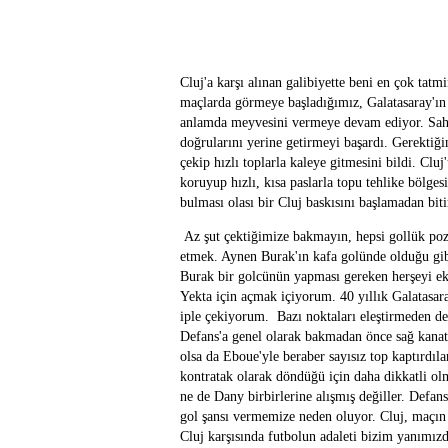
Cluj'a karşı alınan galibiyette beni en çok tatm
maçlarda görmeye başladığımız, Galatasaray'ın 
anlamda meyvesini vermeye devam ediyor. Sahad
doğrularını yerine getirmeyi başardı. Gerektiği
çekip hızlı toplarla kaleye gitmesini bildi. Cluj
koruyup hızlı, kısa paslarla topu tehlike bölges
bulması olası bir Cluj baskısını başlamadan biti
Az şut çektiğimize bakmayın, hepsi gollük poz
etmek. Aynen Burak'ın kafa golünde olduğu gib
Burak bir golcünün yapması gereken herşeyi eksi
Yekta için açmak içiyorum. 40 yıllık Galatasara
iple çekiyorum. Bazı noktaları eleştirmeden d
Defans'a genel olarak bakmadan önce sağ kanat
olsa da Eboue'yle beraber sayısız top kaptırdıla
kontratak olarak döndüğü için daha dikkatli ol
ne de Dany birbirlerine alışmış değiller. Defan
gol şansı vermemize neden oluyor. Cluj, maçın 
Cluj karşısında futbolun adaleti bizim yanımı