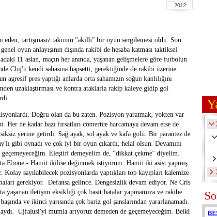
2012
in eden, tartışmasız takımın "akıllı" bir oyun sergilemesi oldu. Son
genel oyun anlayışının dışında rakibi de hesaba katması taktiksel
aki 11 aslan, maçın her anında, yaşanan gelişmelere göre futbolun
nde Cluj'u kendi sahasına hapsetti, gerektiğinde de rakibi üzerine
'un agresif pres yaptığı anlarda orta sahamızın soğun kanlılığını
inden uzaklaştırması ve kontra ataklarla rakip kaleye gidip gol
rdi.
Y
isyonlardı. Doğru olan da bu zaten. Pozisyon yaratmak, yokten var
i. Her ne kadar bazı fırsatları cömertce harcamaya devam etse de
ksiz yerine getirdi. Sağ ayak, sol ayak ve kafa golü. Bir parantez de
y'lı gibi oynadı ve çok iyi bir oyun çıkardı, helal olsun. Devamını
e geçemeyeceğim. Eleştiri demeyelim de, "dikkat çekme" diyelim.
ta Eboue - Hamit ikilise değinmek istiyorum. Hamit iki asist yapmış
r. Kolay sayılabilecek pozisyonlarda yaptıkları top kayıpları kalemize
maları gerekiyor. Defansa gelince. Dengesizlik devam ediyor. Ne Cris
sta yaşanan iletişim eksikliği çok basit hatalar yapmamıza ve rakibe
So
başında ve ikinci yarısında çok bariz gol şanslarından yararlanamadı.
zdaydı. Ujfalusi'yi mumla arıyoruz demeden de geçemeyeceğim. Belki
BE