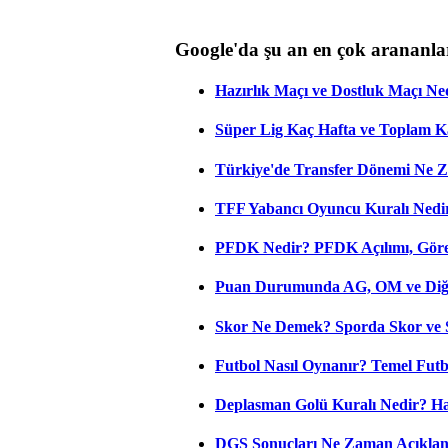
Google'da şu an en çok arananla
Hazırlık Maçı ve Dostluk Maçı Ne
Süper Lig Kaç Hafta ve Toplam 
Türkiye'de Transfer Dönemi Ne Z
TFF Yabancı Oyuncu Kuralı Nedir
PFDK Nedir? PFDK Açılımı, Görev
Puan Durumunda AG, OM ve Diğer
Skor Ne Demek? Sporda Skor ve 
Futbol Nasıl Oynanır? Temel Futb
Deplasman Golü Kuralı Nedir? Ha
DGS Sonuçları Ne Zaman Açıkla