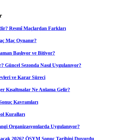
r
dir? Resmî Maçlardan Farkları
Kaç Maç Oynanır?
aman Başlıyor ve Bitiyor?
? Güncel Sezonda Nasıl Uygulanıyor?
leri ve Karar Süreci
 Kısaltmalar Ne Anlama Gelir?
Sonuç Kavramları
ol Kuralları
ngi Organizasyonlarda Uygulanıyor?
nacak 2026? ÖSYM Sonuç Tarihini Duyurdu