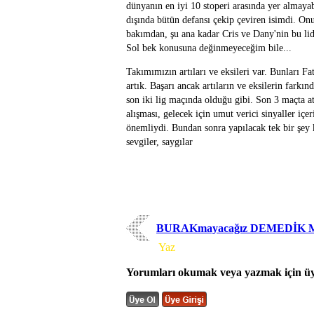
dünyanın en iyi 10 stoperi arasında yer almayab
dışında bütün defansı çekip çeviren isimdi. On
bakımdan, şu ana kadar Cris ve Dany'nin bu lid
Sol bek konusuna değinmeyeceğim bile...
Takımımızın artıları ve eksileri var. Bunları F
artık. Başarı ancak artıların ve eksilerin farkı
son iki lig maçında olduğu gibi. Son 3 maçta at
alışması, gelecek için umut verici sinyaller 
önemliydi. Bundan sonra yapılacak tek bir şey 
sevgiler, saygılar
BURAKmayacağız DEMEDİK M
Yorum
Yaz
Yorumları okumak veya yazmak için üye