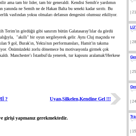
ilir ama tam bir lider, tam bir generaldi. Kendisi Semih'e yardımın
un yanında ne Semih ne de Hakan Balta bu seneki kadar sırıttı. Bu
| 2
erlik vasfından yoksu olmaları defansın dengesini olumsuz etkiliyor.
LÜ
atih Terim'in gördüğü gibi sanırım bütün Galatasaray'lılar da gördü
ndalığıyla, "akıllı" bir oyun sergileyerek gelir. Aynı Cluj maçında ve
| 2
ılan 9 gol, Burak'ın, Yekta'nın performansları, Hamit'in takıma
içeriyor. Önümüzdeki zorlu dönemece bu motivasyonla girmek çok
kaldı. Manchester'ı İstanbul'da yenerek, tur kapısını aralamak!Herkese
Ge
| 2
Ge
İ ?
Uyan,Silkelen,Kendine Gel !!!
| 2
Tra
 girişi yapmanız gerekmektedir.
| 1