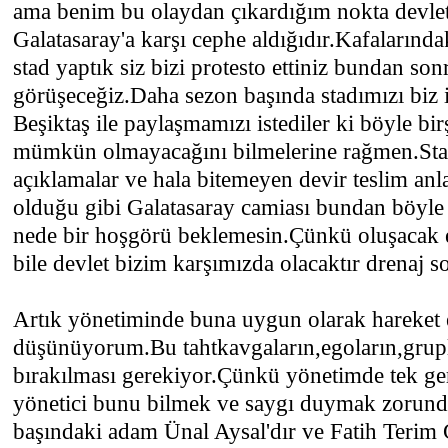
ama benim bu olaydan çıkardığım nokta devle
Galatasaray'a karşı cephe aldığıdır.Kafalarında
stad yaptık siz bizi protesto ettiniz bundan son
görüşeceğiz.Daha sezon başında stadımızı biz 
Beşiktaş ile paylaşmamızı istediler ki böyle bi
mümkün olmayacağını bilmelerine rağmen.Stadla
açıklamalar ve hala bitemeyen devir teslim anl
olduğu gibi Galatasaray camiası bundan böyle 
nede bir hoşgörü beklemesin.Çünkü oluşacak 
bile devlet bizim karşımızda olacaktır drenaj 
Artık yönetiminde buna uygun olarak hareket e
düşünüyorum.Bu tahtkavgaların,egoların,grup
bırakılması gerekiyor.Çünkü yönetimde tek ger
yönetici bunu bilmek ve saygı duymak zorunda
başındaki adam Ünal Aysal'dır ve Fatih Terim 