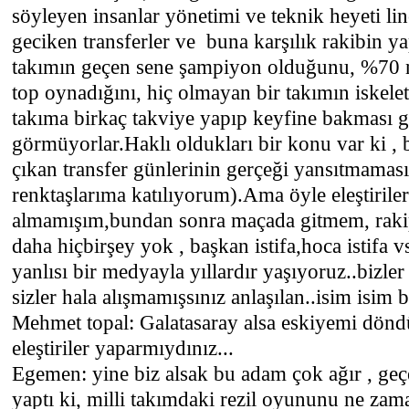
söyleyen insanlar yönetimi ve teknik heyeti li
geciken transferler ve buna karşılık rakibin yap
takımın geçen sene şampiyon olduğunu, %70 n
top oynadığını, hiç olmayan bir takımın iskelet
takıma birkaç takviye yapıp keyfine bakması g
görmüyorlar.Haklı oldukları bir konu var ki ,
çıkan transfer günlerinin gerçeği yansıtmamas
renktaşlarıma katılıyorum).Ama öyle eleştirile
almamışım,bundan sonra maçada gitmem, rakip
daha hiçbirşey yok , başkan istifa,hoca istifa v
yanlısı bir medyayla yıllardır yaşıyoruz..bizler 
sizler hala alışmamışsınız anlaşılan..isim isim b
Mehmet topal: Galatasaray alsa eskiyemi dön
eleştiriler yaparmıydınız...
Egemen: yine biz alsak bu adam çok ağır , geç
yaptı ki, milli takımdaki rezil oyununu ne za