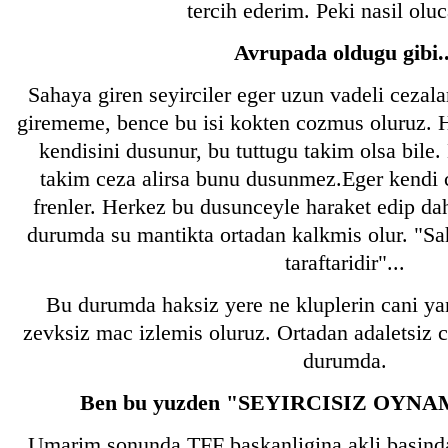
tercih ederim. Peki nasil olu
Avrupada oldugu gibi..
Sahaya giren seyirciler eger uzun vadeli cezalar
girememe, bence bu isi kokten cozmus oluruz. H
kendisini dusunur, bu tuttugu takim olsa bile.
takim ceza alirsa bunu dusunmez.Eger kendi c
frenler. Herkez bu dusunceyle haraket edip da
durumda su mantikta ortadan kalkmis olur. "Sa
taraftaridir"...
Bu durumda haksiz yere ne kluplerin cani yan
zevksiz mac izlemis oluruz. Ortadan adaletsiz 
durumda.
Ben bu yuzden "SEYIRCISIZ OYNAM
Umarim sonunda TFF baskanligina akli basinda,