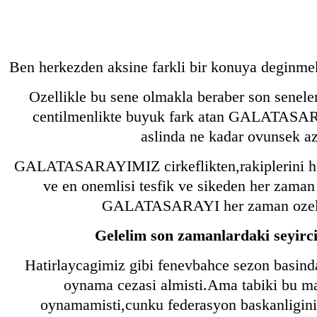
Ben herkezden aksine farkli bir konuya deginmek
Ozellikle bu sene olmakla beraber son senele
centilmenlikte buyuk fark atan GALATASARA
aslinda ne kadar ovunsek azd
GALATASARAYIMIZ cirkeflikten,rakiplerini ho
ve en onemlisi tesfik ve sikeden her zaman
GALATASARAYI her zaman ozel 
Gelelim son zamanlardaki seyirci
Hatirlaycagimiz gibi fenevbahce sezon basinda
oynama cezasi almisti.Ama tabiki bu mac
oynamamisti,cunku federasyon baskanligini 