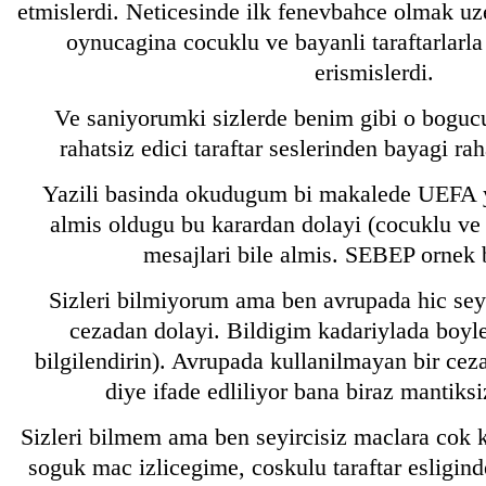
etmislerdi. Neticesinde ilk fenevbahce olmak uze
oynucagina cocuklu ve bayanli taraftarla
erismislerdi.
Ve saniyorumki sizlerde benim gibi o bogucu,
rahatsiz edici taraftar seslerinden bayagi r
Yazili basinda okudugum bi makalede UEFA y
almis oldugu bu karardan dolayi (cocuklu ve b
mesajlari bile almis. SEBEP ornek 
Sizleri bilmiyorum ama ben avrupada hic sey
cezadan dolayi. Bildigim kadariylada boyle
bilgilendirin). Avrupada kullanilmayan bir ceza
diye ifade edliliyor bana biraz mantiksi
Sizleri bilmem ama ben seyircisiz maclara cok k
soguk mac izlicegime, coskulu taraftar esligind