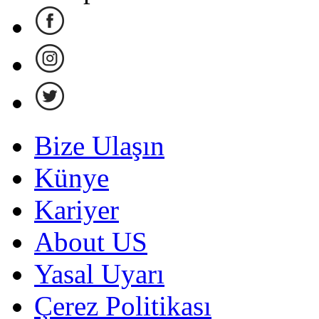
Bize Ulaşın
Künye
Kariyer
About US
Yasal Uyarı
Çerez Politikası