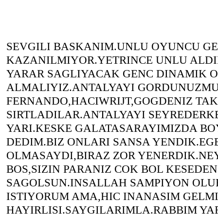
SEVGILI BASKANIM.UNLU OYUNCU G
KAZANILMIYOR.YETRINCE UNLU ALDI
YARAR SAGLIYACAK GENC DINAMIK 
ALMALIYIZ.ANTALYAYI GORDUNUZMU
FERNANDO,HACIWRIJT,GOGDENIZ TAK
SIRTLADILAR.ANTALYAYI SEYREDERKE
YARI.KESKE GALATASARAYIMIZDA B
DEDIM.BIZ ONLARI SANSA YENDIK.EG
OLMASAYDI,BIRAZ ZOR YENERDIK.NEY
BOS,SIZIN PARANIZ COK BOL KESEDE
SAGOLSUN.INSALLAH SAMPIYON OL
ISTIYORUM AMA,HIC INANASIM GELM
HAYIRLISI.SAYGILARIMLA.RABBIM YA