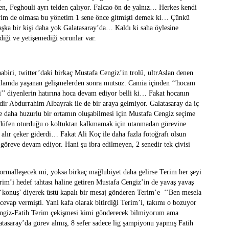
lden, Feghouli ayrı telden çalıyor. Falcao ön de yalnız… Herkes kendi
 Terim de olmasa bu yönetim 1 sene önce gitmişti demek ki… Çünkü
başka bir kişi daha yok Galatasaray’da… Kaldı ki saha öylesine
diği ve yetişemediği sorunlar var.
biri, twitter’daki birkaç Mustafa Cengiz’in trolü, ultrAslan denen
 anlamda yaşanan gelişmelerden sonra mutsuz. Camia içinden ‘‘hocam
i’’ diyenlerin hatırına hoca devam ediyor belli ki… Fakat hocanın
edir Abdurrahim Albayrak ile de bir araya gelmiyor. Galatasaray da iç
ve daha huzurlu bir ortamın oluşabilmesi için Mustafa Cengiz seçime
adüfen oturduğu o koltuktan kalkmamak için utanmadan görevine
i alır çeker giderdi… Fakat Ali Koç ile daha fazla fotoğrafı olsun
öreve devam ediyor. Hani şu ibra edilmeyen, 2 senedir tek çivisi
normalleşecek mi, yoksa birkaç mağlubiyet daha gelirse Terim her şeyi
im’i hedef tahtası haline getiren Mustafa Cengiz’in de yavaş yavaş
‘konuş’ diyerek üstü kapalı bir mesaj gönderen Terim’e
‘‘Ben mesela
 cevap vermişti. Yani kafa olarak bitirdiği Terim’i, takımı o bozuyor
 Cengiz-Fatih Terim çekişmesi kimi gönderecek bilmiyorum ama
atasaray’da görev almış, 8 sefer sadece lig şampiyonu yapmış Fatih