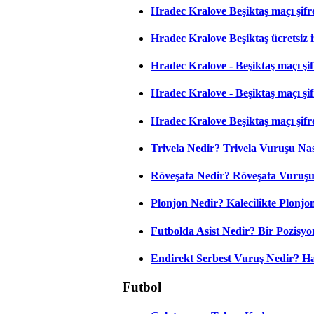
Hradec Kralove Beşiktaş maçı şifr
Hradec Kralove Beşiktaş ücretsiz i
Hradec Kralove - Beşiktaş maçı şifr
Hradec Kralove - Beşiktaş maçı şifre
Hradec Kralove Beşiktaş maçı şifr
Trivela Nedir? Trivela Vuruşu Nası
Röveşata Nedir? Röveşata Vuruşu 
Plonjon Nedir? Kalecilikte Plonjon
Futbolda Asist Nedir? Bir Pozisyo
Endirekt Serbest Vuruş Nedir? H
Futbol