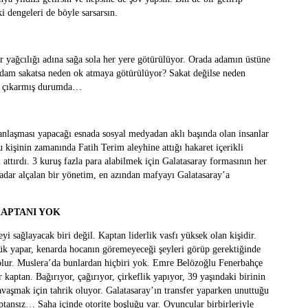
ki dengeleri de böyle sarsarsın.
r yağcılığı adına sağa sola her yere götürülüyor. Orada adamın üstüne
 adam sakatsa neden ok atmaya götürülüyor? Sakat değilse neden
an çıkarmış durumda…
anlaşması yapacağı esnada sosyal medyadan aklı başında olan insanlar
u kişinin zamanında Fatih Terim aleyhine attığı hakaret içerikli
 attırdı. 3 kuruş fazla para alabilmek için Galatasaray formasının her
adar alçalan bir yönetim, en azından mafyayı Galatasaray’a
KAPTANI YOK
i sağlayacak biri değil. Kaptan liderlik vasfı yüksek olan kişidir.
örlük yapar, kenarda hocanın göremeyeceği şeyleri görüp gerektiğinde
ı olur. Muslera’da bunlardan hiçbiri yok. Emre Belözoğlu Fenerbahçe
aptan. Bağırıyor, çağırıyor, çirkeflik yapıyor, 39 yaşındaki birinin
avaşmak için tahrik oluyor. Galatasaray’ın transfer yaparken unuttuğu
ptansız… Saha içinde otorite boşluğu var. Oyuncular birbirleriyle