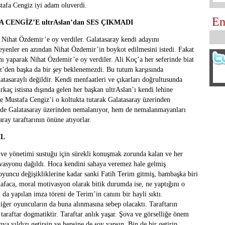
afa Cengiz iyi adam oluverdi.
En
CENGİZ’E ultrAslan’dan SES ÇIKMADI
Nihat Özdemir’e oy verdiler. Galatasaray kendi adayını
yenler en azından Nihat Özdemir’in boykot edilmesini istedi. Fakat
ı yaparak Nihat Özdemir’e oy verdiler. Ali Koç’a her seferinde biat
iz’den başka da bir şey beklenemezdi. Bu tutum karşısında
tasaraylı değildir. Kendi menfaatleri ve çıkarları doğrultusunda
rkaç istisna dışında gelen her başkan ultrAslan’ı kendi lehine
de Mustafa Cengiz’i o koltukta tutarak Galatasaray üzerinden
de Galatasaray üzerinden nemalanıyor, hem de nemalanmayanları
ray taraftarının önüne atıyorlar.
İL
ve yönetimi sustuğu için sürekli konuşmak zorunda kalan ve her
ivasyonu dağıldı. Hoca kendini sahaya veremez hale gelmiş
uncu değişikliklerine kadar sanki Fatih Terim gitmiş, bambaşka biri
afaca, moral motivasyon olarak bitik durumda ise, ne yaptığını o
 da yapılan imza töreni de Terim’in canını bir hayli sıktı.
iğer oyuncuların da buna alınmasına sebep olacaktı. Taraftarın
araftar dogmatiktir. Taraftar anlık yaşar. Şova ve görselliğe önem
nya yıldızı getirsin ve hepsine de şov yapsın. Bin de bir getirip