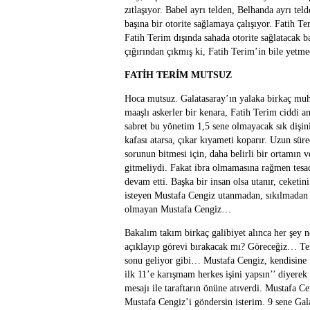
zıtlaşıyor. Babel ayrı telden, Belhanda ayrı te
başına bir otorite sağlamaya çalışıyor. Fatih
Fatih Terim dışında sahada otorite sağlatacak 
çığırından çıkmış ki, Fatih Terim’in bile yetme
FATİH TERİM MUTSUZ
Hoca mutsuz. Galatasaray’ın yalaka birkaç muha
maaşlı askerler bir kenara, Fatih Terim ciddi
sabret bu yönetim 1,5 sene olmayacak sık dişin
kafası atarsa, çıkar kıyameti koparır. Uzun sür
sorunun bitmesi için, daha belirli bir ortamın 
gitmeliydi. Fakat ibra olmamasına rağmen tes
devam etti. Başka bir insan olsa utanır, ceketin
isteyen Mustafa Cengiz utanmadan, sıkılmadan g
olmayan Mustafa Cengiz…
Bakalım takım birkaç galibiyet alınca her şey 
açıklayıp görevi bırakacak mı? Göreceğiz… Ter
sonu geliyor gibi… Mustafa Cengiz, kendisine 
ilk 11’e karışmam herkes işini yapsın’’ diyerek
mesajı ile taraftarın önüne atıverdi. Mustafa
Mustafa Cengiz’i göndersin isterim. 9 sene Gal