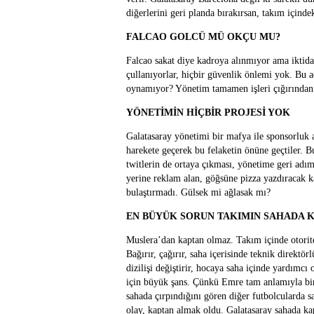
diğerlerini geri planda bırakırsan, takım içinde
FALCAO GOLCÜ MÜ OKÇU MU?
Falcao sakat diye kadroya alınmıyor ama iktida
çullanıyorlar, hiçbir güvenlik önlemi yok. Bu
oynamıyor? Yönetim tamamen işleri çığırınd
YÖNETİMİN HİÇBİR PROJESİ YOK
Galatasaray yönetimi bir mafya ile sponsorluk 
harekete geçerek bu felaketin önüne geçtiler. B
twitlerin de ortaya çıkması, yönetime geri adım
yerine reklam alan, göğsüne pizza yazdıracak k
bulaştırmadı. Gülsek mi ağlasak mı?
EN BÜYÜK SORUN TAKIMIN SAHADA 
Muslera’dan kaptan olmaz. Takım içinde otoritey
Bağırır, çağırır, saha içerisinde teknik direkt
dizilişi değiştirir, hocaya saha içinde yardımc
için büyük şans. Çünkü Emre tam anlamıyla bir k
sahada çırpındığını gören diğer futbolcularda s
olay, kaptan almak oldu. Galatasaray sahada ka