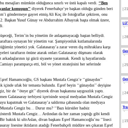
 bu mesajları mümkün olduğunca sınırlı ve üstü kapalı verdi.
‘‘Ben
yanlar konuşsun’’
diyerek Fenerbahçe’ye başkan olduğu günden beri
| 2
im’i göndermeye gayret etmiş Ali Koç ile fotoğraflar çektiren, onu
 2. Başkan Yusuf Günay ve Abdurrahim Albayrak başta olmak üzere,
LÜ
di.
düşeceği, Terim’in bu yönetim ile anlaşamayacağı baştan belliydi.
| 2
 taraftara oynayan bir yönetim var. Şampiyonluk kutlamalarında
ğümüz yönetici yok. Galatasaray’a zarar veren dış mihraklara karşı
Ge
yeleri taraftarın önüne atarak onları Galatasaray düşmanı olarak
 arkadaşlarının işi gücü siyasete yaranmak. Kendi iş hayatlarında
miayı paramparça etti, böl ve yönet stratejisini her seferinde
| 2
Ge
 Eşref Hamamcıoğlu, GS başkanı Mustafa Cengiz’e ‘‘günaydın’’
lık içinde ufak bir temasta bulundu. Eşref beyin ‘‘günaydın’’ deyişine
z, bir de ‘‘öteye git’’ diyerek divan başkanına saygısızlık yaptı.
| 2
ğmen Galatasaray terbiyesi içerisinde sosyal medyadan Mustafa Cengiz
Konuyu kapatmak ve Galatasaray’a saldırma çabasında olan medyaya
Tra
at Mustafa Cengiz bu… Durur mu? ‘‘Bazı kürsüler hadsiz
 gösterdi Mustafa Cengiz… Ardından da her zaman yaptığı gibi kendi
 Bir baktık ki ultrAslan, divan başkanı Eşref Hamamcıoğlu’nu ‘‘liseci
| 1
atasaray lisesine iktidarın atadığı Fenerbahçeli müdüre ses çıkaran Eşref