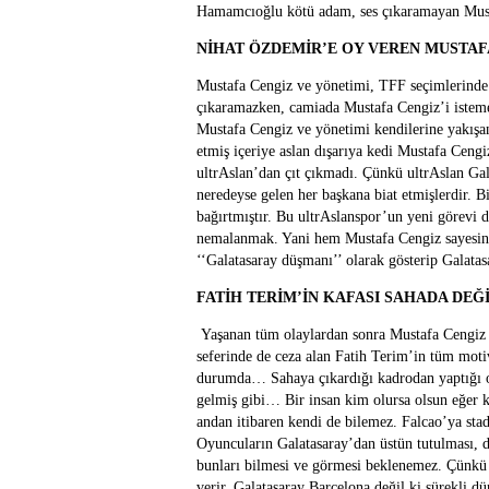
Hamamcıoğlu kötü adam, ses çıkaramayan Must
NİHAT ÖZDEMİR’E OY VEREN MUSTAFA 
Mustafa Cengiz ve yönetimi, TFF seçimlerinde 
çıkaramazken, camiada Mustafa Cengiz’i isteme
Mustafa Cengiz ve yönetimi kendilerine yakışan
etmiş içeriye aslan dışarıya kedi Mustafa Ceng
ultrAslan’dan çıt çıkmadı. Çünkü ultrAslan Gala
neredeyse gelen her başkana biat etmişlerdir. Bi
bağırtmıştır. Bu ultrAslanspor’un yeni görevi 
nemalanmak. Yani hem Mustafa Cengiz sayesin
‘‘Galatasaray düşmanı’’ olarak gösterip Galatasa
FATİH TERİM’İN KAFASI SAHADA DEĞ
Yaşanan tüm olaylardan sonra Mustafa Cengiz 
seferinde de ceza alan Fatih Terim’in tüm mot
durumda… Sahaya çıkardığı kadrodan yaptığı oy
gelmiş gibi… Bir insan kim olursa olsun eğer k
andan itibaren kendi de bilemez. Falcao’ya stad
Oyuncuların Galatasaray’dan üstün tutulması, d
bunları bilmesi ve görmesi beklenemez. Çünkü t
verir. Galatasaray Barcelona değil ki sürekli dü