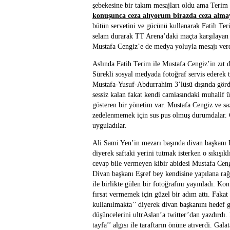
şebekesine bir takım mesajları oldu ama Terim
konuşunca ceza alıyorum birazda ceza alma
bütün servetini ve gücünü kullanarak Fatih Ter
selam durarak TT Arena’daki maçta karşılayan
Mustafa Cengiz’e de medya yoluyla mesajı ver
Aslında Fatih Terim ile Mustafa Cengiz’in zıt 
Sürekli sosyal medyada fotoğraf servis ederek
Mustafa-Yusuf-Abdurrahim 3’lüsü dışında gördü
sessiz kalan fakat kendi camiasındaki muhalif ü
gösteren bir yönetim var. Mustafa Cengiz ve saz
zedelenmemek için sus pus olmuş durumdalar. Ca
uyguladılar.
Ali Sami Yen’in mezarı başında divan başkanı
diyerek saftaki yerini tutmak isterken o sıkışık
cevap bile vermeyen kibir abidesi Mustafa Cengi
Divan başkanı Eşref bey kendisine yapılana ra
ile birlikte gülen bir fotoğrafını yayınladı. 
fırsat vermemek için güzel bir adım attı. Fak
kullanılmakta’’ diyerek divan başkanını hedef
düşüncelerini ultrAslan’a twitter’dan yazdırdı.
tayfa’’ algısı ile taraftarın önüne atıverdi. Gal