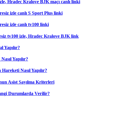
zle, Hradec Kralove BJK maçı canlı linki
esiz izle canlı S Sport Plus linki
siz izle canlı tv100 linki
esiz tv100 izle, Hradec Kralove BJK link
l Yapılır?
Nasıl Yapılır?
 Hareketi Nasıl Yapılır?
nun Asist Sayılma Kriterleri
angi Durumlarda Verilir?