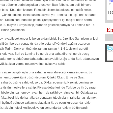
Tra
da göbekte derin boşluklar oluşuyor. Bazı futbolcuları belli bir yere
birisi. Kötü demiyorum. Fakat bir sistem futbolcusu olmadığı kesin.
| 1
 Çünkü oldukça fazla pas hatası yapıyor. Lemina ise üçlü orta sahanın
aftan. Sezon sonunda söz gelimi Şampiyonlar Ligi maçlarından sonra
ne 30 milyon Euroya satıp, buradan gelecek parayla da Lemina nın 16
En
a kimse şaşırmasın.
oynayabilecek ender futbolculardan birisi. Bu, özellikle Şampiyonlar Ligi
 çift ön liberoda oynadığında bile defansif yöndeki açığını pozisyon
 Fatih Terim, Donk un önünde zaman zaman 4-1-4-1 sistemi gereği
aldıysa, Seri ve Lemina ile gerek orta saha direnci, gerek geçiş
e kadar geniş olduğunu daha rahat anlayabiliriz. Şu anda Seri, adaptasyon
k katkılar verme potansiyeline fazlasıyla sahip.
ri caizse taş gibi üçlü orta sahanın kurulabileceği kanaatindeyim. Bir
 dönmemiz gerektiğini düşünüyorum. Çünkü Okan, Emre ve Suat
rta saha üçlüsüne sahip oluyoruz. Dikkat ederseniz Nzonzi, Lemina ve
üstün meziyetlere sahip. Piyasa değerlerinde Türkiye de ilk üç sırayı
Hal böyle olunca hem oynayan hem de rakibi oynatmayan bir Galatasaray
fakat özellikle de kanatlarda oynayan futbolcuların rahatlaması demek.
ini üçüncü bölgeye saklamış olacaklar ki, bu oyun kurgusunda rakip,
k, rakibin nefesi kesilecek ve en sonunda da rakibin bütün gardı