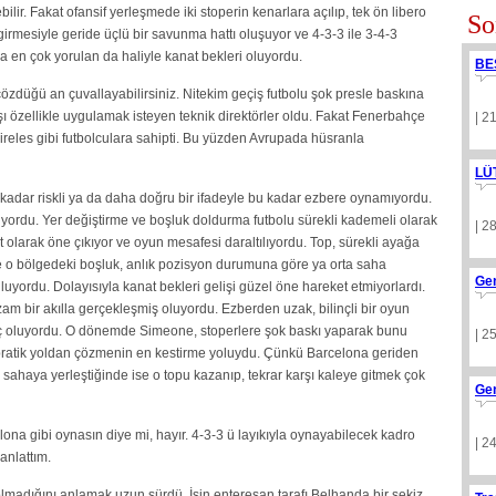
r. Fakat ofansif yerleşmede iki stoperin kenarlara açılıp, tek ön libero
So
rmesiyle geride üçlü bir savunma hattı oluşuyor ve 4-3-3 ile 3-4-3
a en çok yorulan da haliyle kanat bekleri oluyordu.
BE
özdüğü an çuvallayabilirsiniz. Nitekim geçiş futbolu şok presle baskına
ı özellikle uygulamak isteyen teknik direktörler oldu. Fakat Fenerbahçe
| 2
reles gibi futbolculara sahipti. Bu yüzden Avrupada hüsranla
LÜ
kadar riskli ya da daha doğru bir ifadeyle bu kadar ezbere oynamıyordu.
uyordu. Yer değiştirme ve boşluk doldurma futbolu sürekli kademeli olarak
| 2
larak öne çıkıyor ve oyun mesafesi daraltılıyordu. Top, sürekli ayağa
de o bölgedeki boşluk, anlık pozisyon durumuna göre ya orta saha
Ge
uluyordu. Dolayısıyla kanat bekleri gelişi güzel öne hareket etmiyorlardı.
m bir akılla gerçekleşmiş oluyordu. Ezberden uzak, bilinçli bir oyun
güç oluyordu. O dönemde Simeone, stoperlere şok baskı yaparak bunu
| 2
 pratik yoldan çözmenin en kestirme yoluydu. Çünkü Barcelona geriden
 sahaya yerleştiğinde ise o topu kazanıp, tekrar karşı kaleye gitmek çok
Ge
na gibi oynasın diye mi, hayır. 4-3-3 ü layıkıyla oynayabilecek kadro
| 2
anlattım.
madığını anlamak uzun sürdü. İşin enteresan tarafı Belhanda bir sekiz