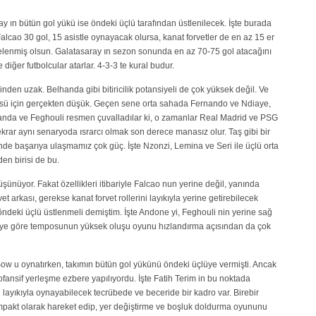
 ın bütün gol yükü ise öndeki üçlü tarafından üstlenilecek. İşte burada
alcao 30 gol, 15 asistle oynayacak olursa, kanat forvetler de en az 15 er
gelenmiş olsun. Galatasaray ın sezon sonunda en az 70-75 gol atacağını
diğer futbolcular atarlar. 4-3-3 te kural budur.
rinden uzak. Belhanda gibi bitiricilik potansiyeli de çok yüksek değil. Ve
üsü için gerçekten düşük. Geçen sene orta sahada Fernando ve Ndiaye,
anda ve Feghouli resmen çuvalladılar ki, o zamanlar Real Madrid ve PSG
ekrar aynı senaryoda ısrarcı olmak son derece manasız olur. Taş gibi bir
de başarıya ulaşmamız çok güç. İşte Nzonzi, Lemina ve Seri ile üçlü orta
n birisi de bu.
ünüyor. Fakat özellikleri itibariyle Falcao nun yerine değil, yanında
 arkası, gerekse kanat forvet rollerini layıkıyla yerine getirebilecek
 öndeki üçlü üstlenmeli demiştim. İşte Andone yi, Feghouli nin yerine sağ
uli ye göre temposunun yüksek oluşu oyunu hızlandırma açısından da çok
e Sow u oynatırken, takımın bütün gol yükünü öndeki üçlüye vermişti. Ancak
fansif yerleşme ezbere yapılıyordu. İşte Fatih Terim in bu noktada
 layıkıyla oynayabilecek tecrübede ve beceride bir kadro var. Birebir
mpakt olarak hareket edip, yer değiştirme ve boşluk doldurma oyununu