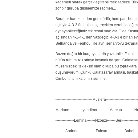
kademeli olarak gerçekleştirebilirsek sadece Türki
zor bir guruba düşmemize rağmen...
Beraber hareket eden geri dörtlü, hem pas, hem de
üçlüyle 4-3-3 ün hakkını gerçekten verebileceğim
oynayabileceğimiz tek resmi maç var. O da Kasım
açısından 4-1-4-1 den vazgeçip, 4-3-3 e bir an 
Belhanda ve Feghouli ile aynı senaryoyu tekrarla
Bazen doğru bir kurguyla tarih yazılabilir. Fakat 
bütün ruhumuzu ortaya koymak da şart. Galatasaray
müzemizdeki tek eksik olan o kupa bu topraklara
düşünüyorum. Çünkü Galatasaray arması, başkalar
Cimbom, tüm kalbimiz seninle...
------------------------------Muslera--------------------------
Mariano---------Lyundima----------Marcao---------
---------------Lemina-------Nzonzi-------Seri-------------
--------Andone--------------Falcao--------------Babel----