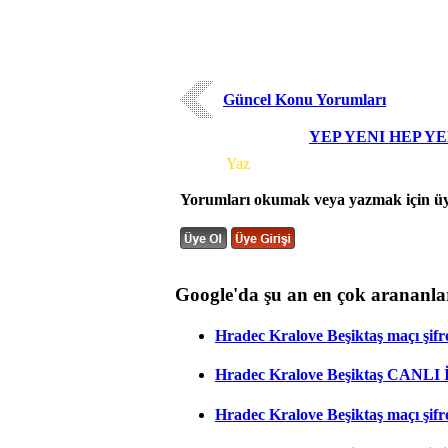
Güncel Konu Yorumları
YEP YENI HEP Y
Yorum
Yaz
Yorumları okumak veya yazmak için üye
Google'da şu an en çok arananla
Hradec Kralove Beşiktaş maçı şifres
Hradec Kralove Beşiktaş CANLI
Hradec Kralove Beşiktaş maçı şifr