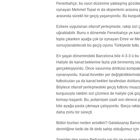
Fenerbahçe, bu oyun düzenine yaklaşmış gözükebili
oynayan Mehmet Topal ın da stoperlerin arasına gi
arasında sürekli bir geçiş yaşanıyordu. Bu kurgud
Ezbere uygulanan ofansif yerleşmede, rakip sizi ç
uğratılabilir. Bunu o dönemde Fenerbahçe ye karş
topla çıkarken ayağa çok iyi oynayan Emre ve Mei
sonuçlanabilecek bu geçiş oyunu Türkiyede tuttu.
En şaşalı dönemindeki Barcelona bile 4-3-3 ü bu 
Haliyle de kanat beklerine fazla yük binmemiş ol
gerçekleşiyordu. Önce savunma dörtlüsü kompakt o
oynanıyordu. Kanat forvetler yer değiştirdiklerin
futbolcuları ya da kanat bekleri tarafından doldur
Böylece ofansif yerleşmedeki geçiş futbolu muazza
kurgusuyla rakibin sizi çözmesi de haliyle çok 
kırmayı başardı. Bu, potansiyel zaafı son derece
bile ayağa pasla çıkmaya çalışıyordu. Barça rakip
daha zorlu bir süreçti.
Bütün bunları neden anlattım? Galatasaray Barcelo
derinliğine belki de ilk defa sahip olduğumuz için 
Sneijder den sonra Belhanda nın bir on numara ol