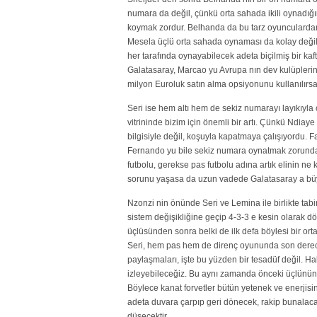
numara da değil, çünkü orta sahada ikili oynadığın
koymak zordur. Belhanda da bu tarz oyunculardan 
Mesela üçlü orta sahada oynaması da kolay değil.
her tarafında oynayabilecek adeta biçilmiş bir k
Galatasaray, Marcao yu Avrupa nın dev kulüpleri
milyon Euroluk satın alma opsiyonunu kullanılırs
Seri ise hem altı hem de sekiz numarayı layıkıyla 
vitrininde bizim için önemli bir artı. Çünkü Ndiaye
bilgisiyle değil, koşuyla kapatmaya çalışıyordu.
Fernando yu bile sekiz numara oynatmak zorunda k
futbolu, gerekse pas futbolu adına artık elinin n
sorunu yaşasa da uzun vadede Galatasaray a büyü
Nzonzi nin önünde Seri ve Lemina ile birlikte tabi
sistem değişikliğine geçip 4-3-3 e kesin olarak
üçlüsünden sonra belki de ilk defa böylesi bir o
Seri, hem pas hem de direnç oyununda son derece 
paylaşmaları, işte bu yüzden bir tesadüf değil. 
izleyebileceğiz. Bu aynı zamanda önceki üçlünün 
Böylece kanat forvetler bütün yetenek ve enerjis
adeta duvara çarpıp geri dönecek, rakip bunalaca
düşecektir.