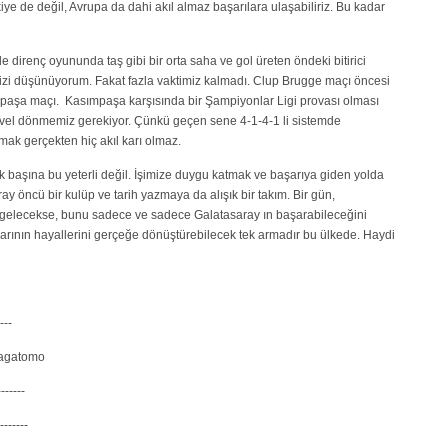
ye de değil, Avrupa da dahi akıl almaz başarılara ulaşabiliriz. Bu kadar
 direnç oyununda taş gibi bir orta saha ve gol üreten öndeki bitirici
izi düşünüyorum. Fakat fazla vaktimiz kalmadı. Clup Brugge maçı öncesi
paşa maçı. Kasımpaşa karşısında bir Şampiyonlar Ligi provası olması
evvel dönmemiz gerekiyor. Çünkü geçen sene 4-1-4-1 li sistemde
mak gerçekten hiç akıl karı olmaz.
tek başına bu yeterli değil. İşimize duygu katmak ve başarıya giden yolda
 öncü bir kulüp ve tarih yazmaya da alışık bir takım. Bir gün,
 gelecekse, bunu sadece ve sadece Galatasaray ın başarabileceğini
ının hayallerini gerçeğe dönüştürebilecek tek armadır bu ülkede. Haydi
---
-Nagatomo
------
------