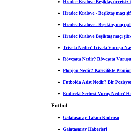
Hradec Kralove Beşiktaş ücretsiz i
Hradec Kralove - Beşiktaş maçı şifr
Hradec Kralove - Beşiktaş maçı şifre
Hradec Kralove Beşiktaş maçı şifr
Trivela Nedir? Trivela Vuruşu Nası
Röveşata Nedir? Röveşata Vuruşu 
Plonjon Nedir? Kalecilikte Plonjon
Futbolda Asist Nedir? Bir Pozisyo
Endirekt Serbest Vuruş Nedir? H
Futbol
Galatasaray Takım Kadrosu
Galatasaray Haberleri