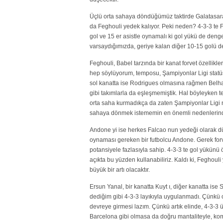
Üçlü orta sahaya döndüğümüz taktirde Galatasaray
da Feghouli yedek kalıyor. Peki neden? 4-3-3 te F
gol ve 15 er asistle oynamalı ki gol yükü de den
varsaydığımızda, geriye kalan diğer 10-15 golü de 
Feghouli, Babel tarzında bir kanat forvet özellikle
hep söylüyorum, temposu, Şampiyonlar Ligi stat
sol kanatta ise Rodrigues olmasına rağmen Belh
gibi takımlarla da eşleşmemiştik. Hal böyleyken t
orta saha kurmadıkça da zaten Şampiyonlar Ligi n
sahaya dönmek istememin en önemli nedenlerinde
Andone yi ise herkes Falcao nun yedeği olarak düş
oynaması gereken bir futbolcu Andone. Gerek forvet
potansiyele fazlasıyla sahip. 4-3-3 te gol yükünü
açıkta bu yüzden kullanabiliriz. Kaldı ki, Fegho
büyük bir artı olacaktır.
Ersun Yanal, bir kanatta Kuyt ı, diğer kanatta is
dediğim gibi 4-3-3 layıkıyla uygulanmadı. Çünkü o
devreye girmesi lazım. Çünkü artık elinde, 4-3-3 ü
Barcelona gibi olmasa da doğru mantaliteyle, ko