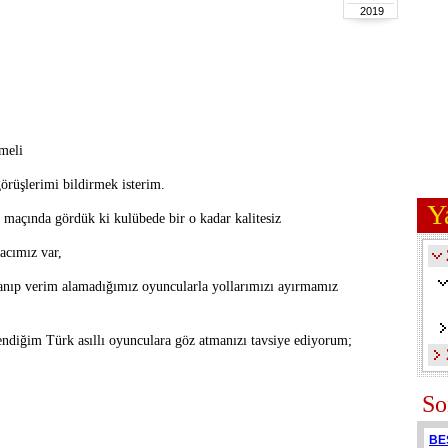
2019
meli
görüşlerimi bildirmek isterim.
Y
 maçında gördük ki kulübede bir o kadar kalitesiz
acımız var,
anıp verim alamadığımız oyuncularla yollarımızı ayırmamız
endiğim Türk asıllı oyunculara göz atmanızı tavsiye ediyorum;
So
BE