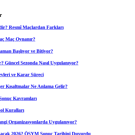
r
dir? Resmî Maçlardan Farkları
Kaç Maç Oynanır?
aman Başlıyor ve Bitiyor?
? Güncel Sezonda Nasıl Uygulanıyor?
leri ve Karar Süreci
 Kısaltmalar Ne Anlama Gelir?
Sonuç Kavramları
ol Kuralları
ngi Organizasyonlarda Uygulanıyor?
nacak 2026? ÖSYM Sonuç Tarihini Duyurdu