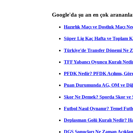
Google'da şu an en çok arananla
Hazırlık Maçı ve Dostluk Maçı Ne
Süper Lig Kaç Hafta ve Toplam 
Türkiye'de Transfer Dönemi Ne Z
TFF Yabancı Oyuncu Kuralı Nedir
PFDK Nedir? PFDK Açılımı, Görev
Puan Durumunda AG, OM ve Diğer
Skor Ne Demek? Sporda Skor ve 
Futbol Nasıl Oynanır? Temel Futb
Deplasman Golü Kuralı Nedir? Ha
DGS Sonuçları Ne Zaman Açıkla