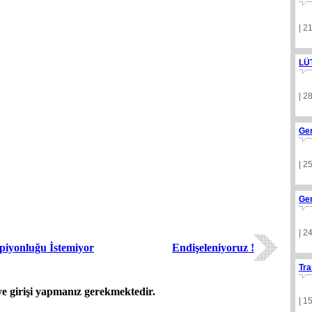
| 2
LÜ
| 2
Ge
| 2
Ge
| 2
piyonluğu İstemiyor
Endişeleniyoruz !
Tra
 girişi yapmanız gerekmektedir.
| 1