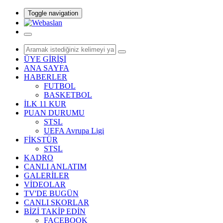
Toggle navigation
ÜYE GİRİŞİ
ANA SAYFA
HABERLER
FUTBOL
BASKETBOL
İLK 11 KUR
PUAN DURUMU
STSL
UEFA Avrupa Ligi
FİKSTÜR
STSL
KADRO
CANLI ANLATIM
GALERİLER
VİDEOLAR
TV'DE BUGÜN
CANLI SKORLAR
BİZİ TAKİP EDİN
FACEBOOK