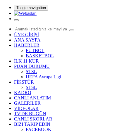
Toggle navigation
ÜYE GİRİŞİ
ANA SAYFA
HABERLER
FUTBOL
BASKETBOL
İLK 11 KUR
PUAN DURUMU
STSL
UEFA Avrupa Ligi
FİKSTÜR
STSL
KADRO
CANLI ANLATIM
GALERİLER
VİDEOLAR
TV'DE BUGÜN
CANLI SKORLAR
BİZİ TAKİP EDİN
FACEBOOK