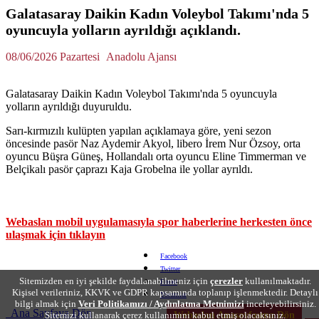
Galatasaray Daikin Kadın Voleybol Takımı'nda 5
oyuncuyla yolların ayrıldığı açıklandı.
08/06/2026 Pazartesi
Anadolu Ajansı
Galatasaray Daikin Kadın Voleybol Takımı'nda 5 oyuncuyla
yolların ayrıldığı duyuruldu.
Sarı-kırmızılı kulüpten yapılan açıklamaya göre, yeni sezon
öncesinde pasör Naz Aydemir Akyol, libero İrem Nur Özsoy, orta
oyuncu Büşra Güneş, Hollandalı orta oyuncu Eline Timmerman ve
Belçikalı pasör çaprazı Kaja Grobelna ile yollar ayrıldı.
Webaslan mobil uygulamasıyla spor haberlerine herkesten önce
ulaşmak için tıklayın
Facebook
Twitter
Sitemizden en iyi şekilde faydalanabilmeniz için
çerezler
kullanılmaktadır.
Email
Kişisel verileriniz, KKVK ve GDPR kapsamında toplanıp işlenmektedir. Detaylı
Yorumlar
bilgi almak için
Veri Politikamızı / Aydınlatma Metnimizi
inceleyebilirsiniz.
Ana Sayfaya Dön
Sitemizi kullanarak çerez kullanımını kabul etmiş olacaksınız.
Webaslan Anasayfasına Dön