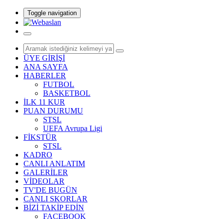
Toggle navigation
ÜYE GİRİŞİ
ANA SAYFA
HABERLER
FUTBOL
BASKETBOL
İLK 11 KUR
PUAN DURUMU
STSL
UEFA Avrupa Ligi
FİKSTÜR
STSL
KADRO
CANLI ANLATIM
GALERİLER
VİDEOLAR
TV'DE BUGÜN
CANLI SKORLAR
BİZİ TAKİP EDİN
FACEBOOK