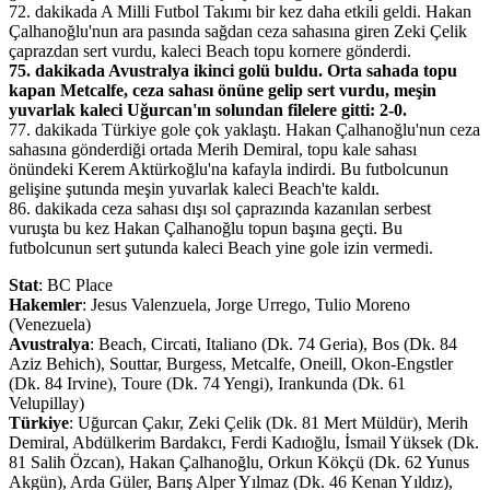
72. dakikada A Milli Futbol Takımı bir kez daha etkili geldi. Hakan
Çalhanoğlu'nun ara pasında sağdan ceza sahasına giren Zeki Çelik
çaprazdan sert vurdu, kaleci Beach topu kornere gönderdi.
75. dakikada Avustralya ikinci golü buldu. Orta sahada topu
kapan Metcalfe, ceza sahası önüne gelip sert vurdu, meşin
yuvarlak kaleci Uğurcan'ın solundan filelere gitti: 2-0.
77. dakikada Türkiye gole çok yaklaştı. Hakan Çalhanoğlu'nun ceza
sahasına gönderdiği ortada Merih Demiral, topu kale sahası
önündeki Kerem Aktürkoğlu'na kafayla indirdi. Bu futbolcunun
gelişine şutunda meşin yuvarlak kaleci Beach'te kaldı.
86. dakikada ceza sahası dışı sol çaprazında kazanılan serbest
vuruşta bu kez Hakan Çalhanoğlu topun başına geçti. Bu
futbolcunun sert şutunda kaleci Beach yine gole izin vermedi.
Stat
: BC Place
Hakemler
: Jesus Valenzuela, Jorge Urrego, Tulio Moreno
(Venezuela)
Avustralya
: Beach, Circati, Italiano (Dk. 74 Geria), Bos (Dk. 84
Aziz Behich), Souttar, Burgess, Metcalfe, Oneill, Okon-Engstler
(Dk. 84 Irvine), Toure (Dk. 74 Yengi), Irankunda (Dk. 61
Velupillay)
Türkiye
: Uğurcan Çakır, Zeki Çelik (Dk. 81 Mert Müldür), Merih
Demiral, Abdülkerim Bardakcı, Ferdi Kadıoğlu, İsmail Yüksek (Dk.
81 Salih Özcan), Hakan Çalhanoğlu, Orkun Kökçü (Dk. 62 Yunus
Akgün), Arda Güler, Barış Alper Yılmaz (Dk. 46 Kenan Yıldız),