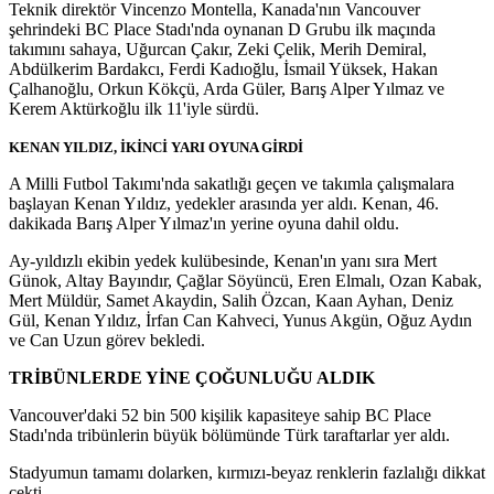
Teknik direktör Vincenzo Montella, Kanada'nın Vancouver
şehrindeki BC Place Stadı'nda oynanan D Grubu ilk maçında
takımını sahaya, Uğurcan Çakır, Zeki Çelik, Merih Demiral,
Abdülkerim Bardakcı, Ferdi Kadıoğlu, İsmail Yüksek, Hakan
Çalhanoğlu, Orkun Kökçü, Arda Güler, Barış Alper Yılmaz ve
Kerem Aktürkoğlu ilk 11'iyle sürdü.
KENAN YILDIZ, İKİNCİ YARI OYUNA GİRDİ
A Milli Futbol Takımı'nda sakatlığı geçen ve takımla çalışmalara
başlayan Kenan Yıldız, yedekler arasında yer aldı. Kenan, 46.
dakikada Barış Alper Yılmaz'ın yerine oyuna dahil oldu.
Ay-yıldızlı ekibin yedek kulübesinde, Kenan'ın yanı sıra Mert
Günok, Altay Bayındır, Çağlar Söyüncü, Eren Elmalı, Ozan Kabak,
Mert Müldür, Samet Akaydin, Salih Özcan, Kaan Ayhan, Deniz
Gül, Kenan Yıldız, İrfan Can Kahveci, Yunus Akgün, Oğuz Aydın
ve Can Uzun görev bekledi.
TRİBÜNLERDE YİNE ÇOĞUNLUĞU ALDIK
Vancouver'daki 52 bin 500 kişilik kapasiteye sahip BC Place
Stadı'nda tribünlerin büyük bölümünde Türk taraftarlar yer aldı.
Stadyumun tamamı dolarken, kırmızı-beyaz renklerin fazlalığı dikkat
çekti.