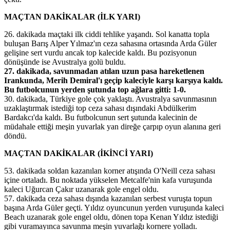
MAÇTAN DAKİKALAR (İLK YARI)
26. dakikada maçtaki ilk ciddi tehlike yaşandı. Sol kanatta topla
buluşan Barış Alper Yılmaz'ın ceza sahasına ortasında Arda Güler
gelişine sert vurdu ancak top kalecide kaldı. Bu pozisyonun
dönüşünde ise Avustralya golü buldu.
27. dakikada, savunmadan atılan uzun pasa hareketlenen
Irankunda, Merih Demiral'ı geçip kaleciyle karşı karşıya kaldı.
Bu futbolcunun yerden şutunda top ağlara gitti: 1-0.
30. dakikada, Türkiye gole çok yaklaştı. Avustralya savunmasının
uzaklaştırmak istediği top ceza sahası dışındaki Abdülkerim
Bardakcı'da kaldı. Bu futbolcunun sert şutunda kalecinin de
müdahale ettiği meşin yuvarlak yan direğe çarpıp oyun alanına geri
döndü.
MAÇTAN DAKİKALAR (İKİNCİ YARI)
53. dakikada soldan kazanılan korner atışında O'Neill ceza sahası
içine ortaladı. Bu noktada yükselen Metcalfe'nin kafa vuruşunda
kaleci Uğurcan Çakır uzanarak gole engel oldu.
57. dakikada ceza sahası dışında kazanılan serbest vuruşta topun
başına Arda Güler geçti. Yıldız oyuncunun yerden vuruşunda kaleci
Beach uzanarak gole engel oldu, dönen topa Kenan Yıldız istediği
gibi vuramayınca savunma meşin yuvarlağı kornere yolladı.