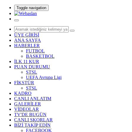
Toggle navigation
ÜYE GİRİŞİ
ANA SAYFA
HABERLER
FUTBOL
BASKETBOL
İLK 11 KUR
PUAN DURUMU
STSL
UEFA Avrupa Ligi
FİKSTÜR
STSL
KADRO
CANLI ANLATIM
GALERİLER
VİDEOLAR
TV'DE BUGÜN
CANLI SKORLAR
BİZİ TAKİP EDİN
FACEBOOK