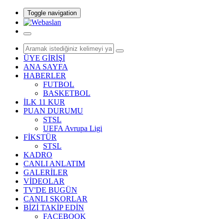
Toggle navigation
ÜYE GİRİŞİ
ANA SAYFA
HABERLER
FUTBOL
BASKETBOL
İLK 11 KUR
PUAN DURUMU
STSL
UEFA Avrupa Ligi
FİKSTÜR
STSL
KADRO
CANLI ANLATIM
GALERİLER
VİDEOLAR
TV'DE BUGÜN
CANLI SKORLAR
BİZİ TAKİP EDİN
FACEBOOK