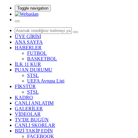
Toggle navigation
ÜYE GİRİŞİ
ANA SAYFA
HABERLER
FUTBOL
BASKETBOL
İLK 11 KUR
PUAN DURUMU
STSL
UEFA Avrupa Ligi
FİKSTÜR
STSL
KADRO
CANLI ANLATIM
GALERİLER
VİDEOLAR
TV'DE BUGÜN
CANLI SKORLAR
BİZİ TAKİP EDİN
FACEBOOK