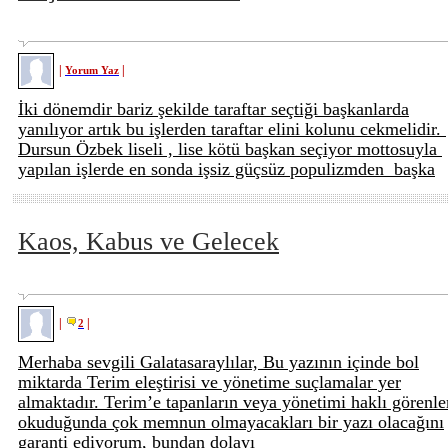
|
|
Yorum Yaz
İki dönemdir bariz şekilde taraftar seçtiği başkanlarda
yanılıyor artık bu işlerden taraftar elini kolunu cekmelidir.
Dursun Özbek liseli , lise kötü başkan seçiyor mottosuyla
yapılan işlerde en sonda işsiz güçsüz populizmden başka
Kaos, Kabus ve Gelecek
|
|
2
Merhaba sevgili Galatasaraylılar, Bu yazının içinde bol
miktarda Terim eleştirisi ve yönetime suçlamalar yer
almaktadır. Terim’e tapanların veya yönetimi haklı görenle
okuduğunda çok memnun olmayacakları bir yazı olacağını
garanti ediyorum, bundan dolayı