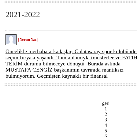
2021-2022
|
|
Yorum Yaz
Öncelikle merhaba arkadaşlar; Galatasaray spor kulübünde
seçim furyası yaşandı. Tam anlamıyla transferler ve FATİ
TERİM durumu bilmeceye dönüştü. Burada aslında
MUSTAFA CENGİZ başkanımın tavrınıda mantıksız
bulmuyorum. Geçmişten kaynaklı bir finansal
geri
1
2
3
4
5
6