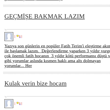
GEÇMİŞE BAKMAK LAZIM
|
|
1
Yazıya son günlerin en popüler Fatih Terim'i eleştirme akı
ile başlamak lazım. Değerlendirme yaparken 3 yıldır vurg
çok önemli fatih hocanın 3 yıldır kötü performansı düştü 
gibi yorumlar aslında kısmen haklı ama altı dolmayan
yorumlar... Her
Kulak verin bize hocam
|
|
1