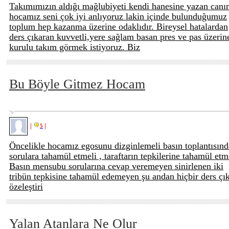
Takımımızın aldığı mağlubiyeti kendi hanesine yazan can
hocamız seni çok iyi anlıyoruz lakin içinde bulunduğumuz
toplum hep kazanma üzerine odaklıdır. Bireysel hatalardan
ders çıkaran kuvvetli,yere sağlam basan pres ve pas üzerin
kurulu takım görmek istiyoruz. Biz
Bu Böyle Gitmez Hocam
|
|
5
Öncelikle hocamız egosunu dizginlemeli basın toplantısınd
sorulara tahamül etmeli , taraftarın tepkilerine tahamül etme
Basın mensubu sorularına cevap veremeyen sinirlenen iki
tribün tepkisine tahamül edemeyen şu andan hiçbir ders çı
özeleştiri
Yalan Atanlara Ne Olur