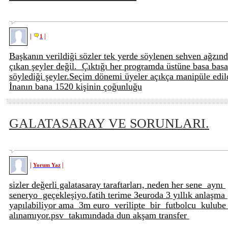
|
|
1
Başkanın verildiği sözler tek yerde söylenen sehven ağzın
çıkan şeyler değil. Çıktığı her programda üstüne basa basa
söylediği şeyler.Seçim dönemi üyeler açıkça manipüle edil
İnanın bana 1520 kişinin çoğunluğu
GALATASARAY VE SORUNLARI.
|
|
Yorum Yaz
sizler değerli galatasaray taraftarları, neden her sene aynı
seneryo geçekleşiyo.fatih terime 3euroda 3 yıllık anlaşma
yapılabiliyor ama 3m euro verilipte bir futbolcu kulub
alınamıyor.psv takımındada dun akşam transfer