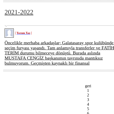
2021-2022
|
|
Yorum Yaz
Öncelikle merhaba arkadaşlar; Galatasaray spor kulübünde
seçim furyası yaşandı. Tam anlamıyla transferler ve FATİ
TERİM durumu bilmeceye dönüştü. Burada aslında
MUSTAFA CENGİZ başkanımın tavrınıda mantıksız
bulmuyorum. Geçmişten kaynaklı bir finansal
geri
1
2
3
4
5
6