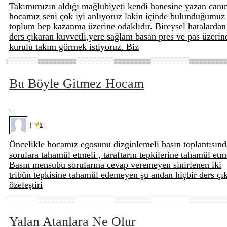
Takımımızın aldığı mağlubiyeti kendi hanesine yazan can
hocamız seni çok iyi anlıyoruz lakin içinde bulunduğumuz
toplum hep kazanma üzerine odaklıdır. Bireysel hatalardan
ders çıkaran kuvvetli,yere sağlam basan pres ve pas üzerin
kurulu takım görmek istiyoruz. Biz
Bu Böyle Gitmez Hocam
|
|
5
Öncelikle hocamız egosunu dizginlemeli basın toplantısınd
sorulara tahamül etmeli , taraftarın tepkilerine tahamül etme
Basın mensubu sorularına cevap veremeyen sinirlenen iki
tribün tepkisine tahamül edemeyen şu andan hiçbir ders çı
özeleştiri
Yalan Atanlara Ne Olur