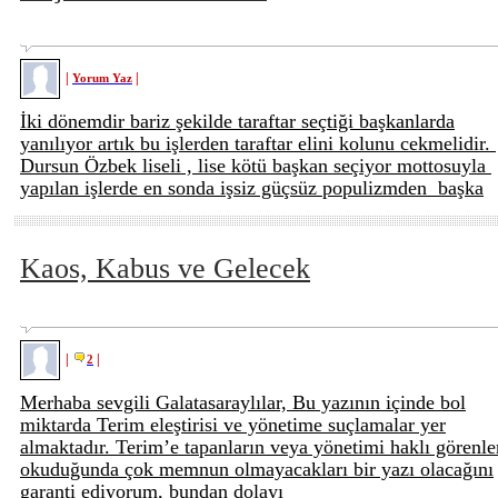
|
|
Yorum Yaz
İki dönemdir bariz şekilde taraftar seçtiği başkanlarda
yanılıyor artık bu işlerden taraftar elini kolunu cekmelidir.
Dursun Özbek liseli , lise kötü başkan seçiyor mottosuyla
yapılan işlerde en sonda işsiz güçsüz populizmden başka
Kaos, Kabus ve Gelecek
|
|
2
Merhaba sevgili Galatasaraylılar, Bu yazının içinde bol
miktarda Terim eleştirisi ve yönetime suçlamalar yer
almaktadır. Terim’e tapanların veya yönetimi haklı görenle
okuduğunda çok memnun olmayacakları bir yazı olacağını
garanti ediyorum, bundan dolayı