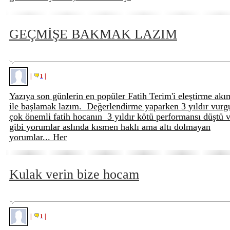
GEÇMİŞE BAKMAK LAZIM
|
|
1
Yazıya son günlerin en popüler Fatih Terim'i eleştirme akı
ile başlamak lazım. Değerlendirme yaparken 3 yıldır vurg
çok önemli fatih hocanın 3 yıldır kötü performansı düştü 
gibi yorumlar aslında kısmen haklı ama altı dolmayan
yorumlar... Her
Kulak verin bize hocam
|
|
1