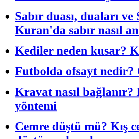
Sabır duası, duaları ve S
Kuran'da sabır nasıl anl
Kediler neden kusar? K
Futbolda ofsayt nedir? O
Kravat nasıl bağlanır?
yöntemi
Cemre düştü mü? Kış c