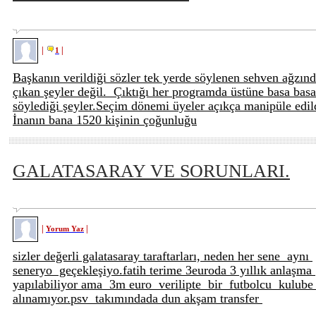
|
|
1
Başkanın verildiği sözler tek yerde söylenen sehven ağzın
çıkan şeyler değil. Çıktığı her programda üstüne basa basa
söylediği şeyler.Seçim dönemi üyeler açıkça manipüle edil
İnanın bana 1520 kişinin çoğunluğu
GALATASARAY VE SORUNLARI.
|
|
Yorum Yaz
sizler değerli galatasaray taraftarları, neden her sene aynı
seneryo geçekleşiyo.fatih terime 3euroda 3 yıllık anlaşma
yapılabiliyor ama 3m euro verilipte bir futbolcu kulub
alınamıyor.psv takımındada dun akşam transfer