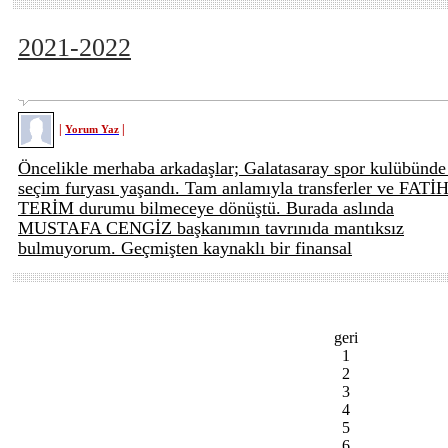
2021-2022
|
|
Yorum Yaz
Öncelikle merhaba arkadaşlar; Galatasaray spor kulübünde
seçim furyası yaşandı. Tam anlamıyla transferler ve FATİ
TERİM durumu bilmeceye dönüştü. Burada aslında
MUSTAFA CENGİZ başkanımın tavrınıda mantıksız
bulmuyorum. Geçmişten kaynaklı bir finansal
geri
1
2
3
4
5
6