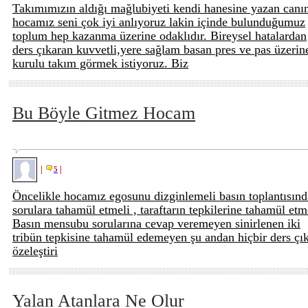
Takımımızın aldığı mağlubiyeti kendi hanesine yazan can
hocamız seni çok iyi anlıyoruz lakin içinde bulunduğumuz
toplum hep kazanma üzerine odaklıdır. Bireysel hatalardan
ders çıkaran kuvvetli,yere sağlam basan pres ve pas üzerin
kurulu takım görmek istiyoruz. Biz
Bu Böyle Gitmez Hocam
|
|
5
Öncelikle hocamız egosunu dizginlemeli basın toplantısınd
sorulara tahamül etmeli , taraftarın tepkilerine tahamül etme
Basın mensubu sorularına cevap veremeyen sinirlenen iki
tribün tepkisine tahamül edemeyen şu andan hiçbir ders çı
özeleştiri
Yalan Atanlara Ne Olur