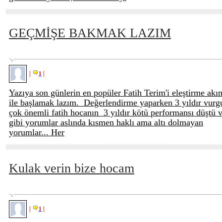
GEÇMİŞE BAKMAK LAZIM
|
|
1
Yazıya son günlerin en popüler Fatih Terim'i eleştirme akı
ile başlamak lazım. Değerlendirme yaparken 3 yıldır vurg
çok önemli fatih hocanın 3 yıldır kötü performansı düştü 
gibi yorumlar aslında kısmen haklı ama altı dolmayan
yorumlar... Her
Kulak verin bize hocam
|
|
1