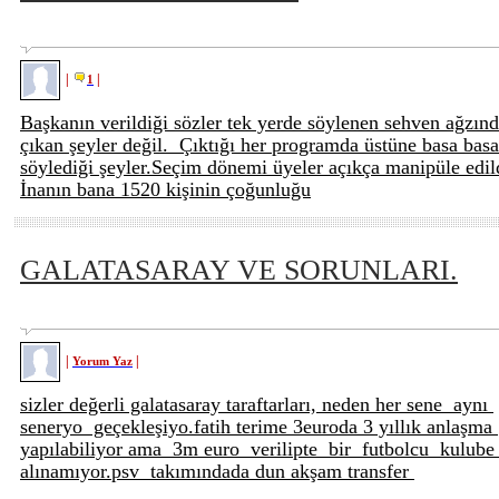
|
|
1
Başkanın verildiği sözler tek yerde söylenen sehven ağzın
çıkan şeyler değil. Çıktığı her programda üstüne basa basa
söylediği şeyler.Seçim dönemi üyeler açıkça manipüle edil
İnanın bana 1520 kişinin çoğunluğu
GALATASARAY VE SORUNLARI.
|
|
Yorum Yaz
sizler değerli galatasaray taraftarları, neden her sene aynı
seneryo geçekleşiyo.fatih terime 3euroda 3 yıllık anlaşma
yapılabiliyor ama 3m euro verilipte bir futbolcu kulub
alınamıyor.psv takımındada dun akşam transfer