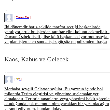
|
|
Yorum Yaz
İki dönemdir bariz şekilde taraftar seçtiği başkanlarda
yanılıyor artık bu işlerden taraftar elini kolunu cekmelidir.
Dursun Özbek liseli , lise kötü başkan seçiyor mottosuyla
yapılan işlerde en sonda işsiz güçsüz populizmden başka
Kaos, Kabus ve Gelecek
|
|
2
Merhaba sevgili Galatasaraylılar, Bu yazının içinde bol
miktarda Terim eleştirisi ve yönetime suçlamalar yer
almaktadır. Terim’e tapanların veya yönetimi haklı görenle
okuduğunda çok memnun olmayacakları bir yazı olacağını
garanti ediyorum, bundan dolayı