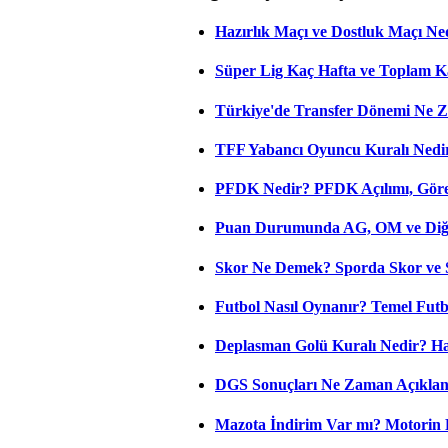
Hazırlık Maçı ve Dostluk Maçı Ne
Süper Lig Kaç Hafta ve Toplam 
Türkiye'de Transfer Dönemi Ne Z
TFF Yabancı Oyuncu Kuralı Nedir
PFDK Nedir? PFDK Açılımı, Görev
Puan Durumunda AG, OM ve Diğer
Skor Ne Demek? Sporda Skor ve 
Futbol Nasıl Oynanır? Temel Futb
Deplasman Golü Kuralı Nedir? Ha
DGS Sonuçları Ne Zaman Açıkla
Mazota İndirim Var mı? Motorin 