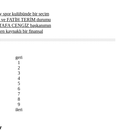
y spor kulübünde bir seçim
rler ve FATİH TERİM durumu
USTAFA CENGİZ başkanımın
n kaynaklı bir finansal
geri
1
2
3
4
5
6
7
8
9
ileri
r