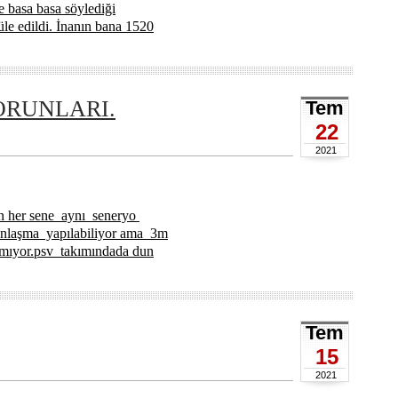
e basa basa söylediği
le edildi. İnanın bana 1520
ORUNLARI.
Tem
22
2021
eden her sene aynı seneryo
k anlaşma yapılabiliyor ama 3m
amıyor.psv takımındada dun
Tem
15
2021