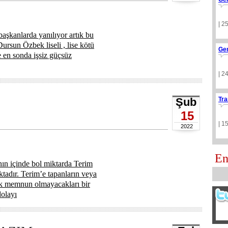
| 2
 başkanlarda yanılıyor artık bu
Dursun Özbek liseli , lise kötü
Ge
 en sonda işsiz güçsüz
| 2
Şub
Tra
15
| 1
2022
En
nın içinde bol miktarda Terim
ktadır. Terim’e tapanların veya
ok memnun olmayacakları bir
dolayı