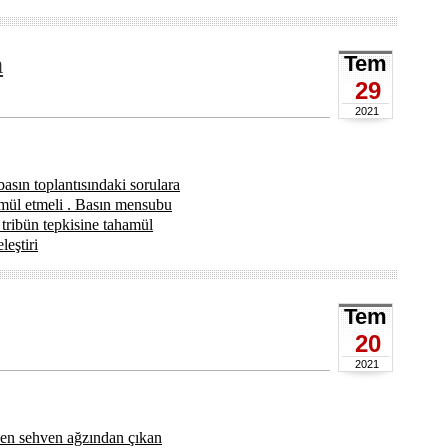
m
Tem
29
2021
asın toplantısındaki sorulara
hamül etmeli . Basın mensubu
 tribün tepkisine tahamül
leştiri
Tem
20
2021
enen sehven ağzından çıkan