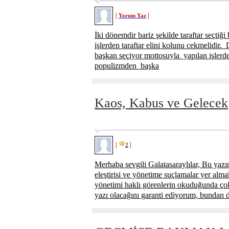
|
|
Yorum Yaz
İki dönemdir bariz şekilde taraftar seçtiği
işlerden taraftar elini kolunu cekmelidir. 
başkan seçiyor mottosuyla yapılan işlerde
populizmden başka
Kaos, Kabus ve Gelecek
|
|
2
Merhaba sevgili Galatasaraylılar, Bu yazı
eleştirisi ve yönetime suçlamalar yer alma
yönetimi haklı görenlerin okuduğunda ç
yazı olacağını garanti ediyorum, bundan 