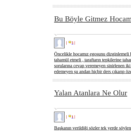
Bu Böyle Gitmez Hoca
|
|
5
Öncelikle hocamız egosunu dizginlemeli b
tahamül etmeli , taraftarın tepkilerine ta
sorularına cevap veremeyen sinirlenen iki
edemeyen şu andan hiçbir ders çıkarıp öze
Yalan Atanlara Ne Olur
|
|
1
Başkanın verildiği sözler tek yerde söyl