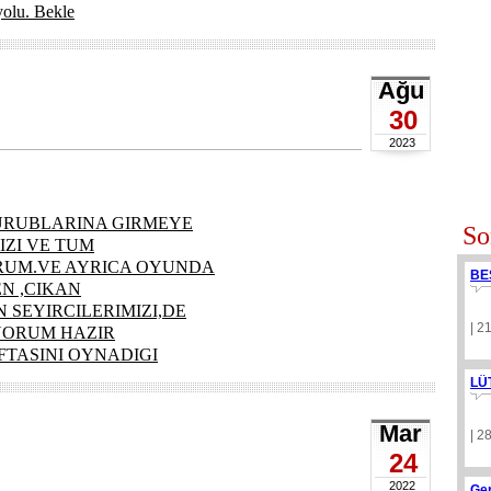
yolu. Bekle
Ağu
30
2023
GURUBLARINA GIRMEYE
So
IZI VE TUM
RUM.VE AYRICA OYUNDA
BE
N ,CIKAN
 SEYIRCILERIMIZI,DE
| 2
YORUM HAZIR
AFTASINI OYNADIGI
LÜ
Mar
| 2
24
2022
Ge