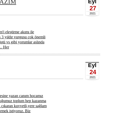
AZIM
Eyl
27
2021
'i eleştirme akımı ile
3 yıldır vurgusu çok önemli
üştü vs gibi yorumlar aslında
.. Her
Eyl
24
2021
nesine yazan canım hocamız
unduğumuz toplum hep kazanma
s çıkaran kuvvetli,yere sağlam
rmek istiyoruz. Biz