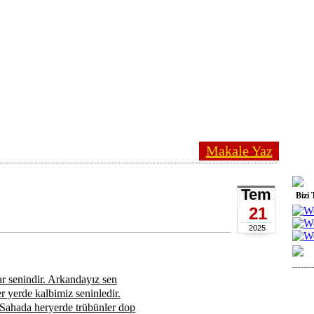
Makale Yaz
Tem
Bizi 
21
2025
senindir. Arkandayız sen
 yerde kalbimiz seninledir.
. Sahada heryerde trübünler dop