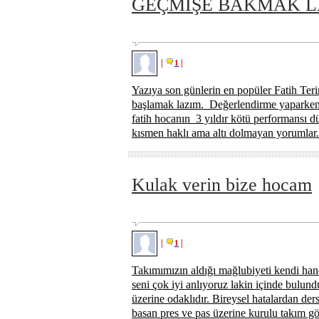
GEÇMİŞE BAKMAK L
|
|
1
Yazıya son günlerin en popüler Fatih Terim
başlamak lazım. Değerlendirme yaparken 
fatih hocanın 3 yıldır kötü performansı d
kısmen haklı ama altı dolmayan yorumlar.
Kulak verin bize hocam
|
|
1
Takımımızın aldığı mağlubiyeti kendi ha
seni çok iyi anlıyoruz lakin içinde bul
üzerine odaklıdır. Bireysel hatalardan der
basan pres ve pas üzerine kurulu takım gö