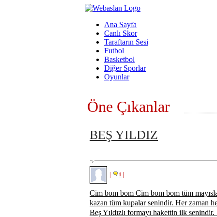
Ana Sayfa
Canlı Skor
Taraftarın Sesi
Futbol
Basketbol
Diğer Sporlar
Oyunlar
Öne Çıkanlar
BEŞ YILDIZ
|
|
1
Cim bom bom Cim bom bom tüm mayıslar 
kazan tüm kupalar senindir. Her zaman her
Beş Yıldızlı formayı hakettin ilk senindir