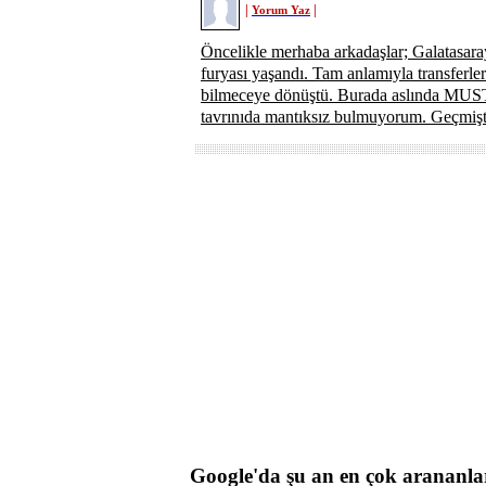
|
|
Yorum Yaz
Öncelikle merhaba arkadaşlar; Galatasara
furyası yaşandı. Tam anlamıyla transfe
bilmeceye dönüştü. Burada aslında M
tavrınıda mantıksız bulmuyorum. Geçmişte
Google'da şu an en çok arananla