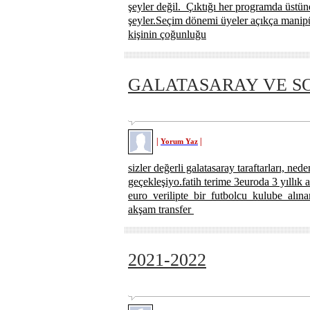
şeyler değil. Çıktığı her programda üstün
şeyler.Seçim dönemi üyeler açıkça manipü
kişinin çoğunluğu
GALATASARAY VE S
|
|
Yorum Yaz
sizler değerli galatasaray taraftarları, n
geçekleşiyo.fatih terime 3euroda 3 yıllı
euro verilipte bir futbolcu kulube alın
akşam transfer
2021-2022