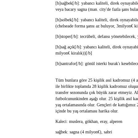
[b]sağbek[/b]: yabancı kaliteli, direk oynayabi
veya bacary sagna (man. city'de fazla şans bula
[b]solbek[/b]: yabancı kaliteli, direk oynayabil
(chelseade forma şansı az buluyor, 3milyon€ kir
[b]stoper[/b]: tecrübeli, defansı yönetebilecek
[b]sağ açık[/b]: yabancı kaliteli, direk oynayab
milyon€ kiralık))[/b]
[b]santrafor[/b]: gönül isterki burak'ı kesebile
Tüm bunlara göre 25 kişilik asıl kadromuz (4 a
ile birlikte toplamda 28 kişilik kadromuz oluşur
transfer sezonunda çok büyük zarar etmeyiz. Al
futbolcununkinden aşağı olur. 25 kişilik asıl 
yaş ortalamasında olur. Gençleri de kattığımız 
içinde bu yaş ortalaması harika olur.
Kaleci: muslera, gökhan, eray, alperen
sağbek: sagna (4 milyon€), sabri