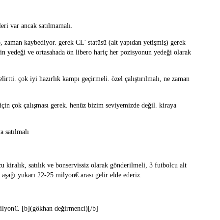
eri var ancak satılmamalı.
p, zaman kaybediyor. gerek CL' statüsü (alt yapıdan yetişmiş) gerek
rin yedeği ve ortasahada ön libero hariç her pozisyonun yedeği olarak
tti. çok iyi hazırlık kampı geçirmeli. özel çalıştırılmalı, ne zaman
 için çok çalışması gerek. henüz bizim seviyemizde değil. kiraya
a satılmalı
iralık, satılık ve bonservissiz olarak gönderilmeli, 3 futbolcu alt
 aşağı yukarı 22-25 milyon€ arası gelir elde ederiz.
 milyon€. [b](gökhan değirmenci)[/b]