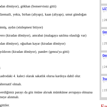
adan dönüyor), gökhan (bonservissiz gitti)
LÜ
 dzemaili, yekta, birhan (altyapı), kaan (altyapı), umut gündoğan
| 2
ümüş, aydın (sözleşmesi bitiyor)
Ge
ivero (kiradan dönüyor), amrabat (malagaya satılma olasılığı var)
kiradan dönüyor), oğuzhan kayar (kiradan dönüyor)
| 2
 yıldırım (kiradan dönüyor), pandev (genoa'ya gitti)
Ge
| 2
i
kadrodaki 4. kaleci olarak sakatlık olursa kardoya dahil olur.
Tra
lternatif olmalı.
| 1
i. verdiğimiz parayı da göz önüne alırsak mümkünse avrupaya olmazsa
meye alınmalı.
ittiler.
En