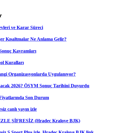
r
leri ve Karar Süreci
 Kısaltmalar Ne Anlama Gelir?
Sonuç Kavramları
ol Kuralları
ngi Organizasyonlarda Uygulanıyor?
nacak 2026? ÖSYM Sonuç Tarihini Duyurdu
Fiyatlarında Son Durum
iz canlı yayın izle
 İZLE ŞİFRESİZ (Hradec Kralove BJK)
esiz S Sport Plus izle, Hradec Kralove BJK link