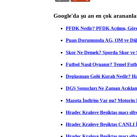
Google'da şu an en çok arananla
PFDK Nedir? PFDK Açılımı, Görev
Puan Durumunda AG, OM ve Diğer
Skor Ne Demek? Sporda Skor ve 
Futbol Nasıl Oynanır? Temel Futb
Deplasman Golü Kuralı Nedir? Ha
DGS Sonuçları Ne Zaman Açıkla
Mazota İndirim Var mı? Motorin 
Hradec Kralove Beşiktaş maçı şifres
Hradec Kralove Beşiktaş CANLI
Hradec Kralove Beşiktaş maçı şifr