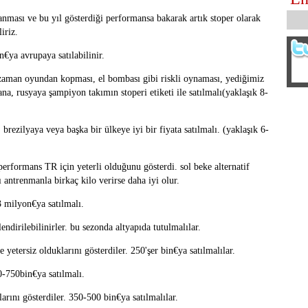
lanması ve bu yıl gösterdiği performansa bakarak artık stoper olarak
liriz.
€ya avrupaya satılabilinir.
 zaman oyundan kopması, el bombası gibi riskli oynaması, yediğimiz
na, rusyaya şampiyon takımın stoperi etiketi ile satılmalı(yaklaşık 8-
. brezilyaya veya başka bir ülkeye iyi bir fiyata satılmalı. (yaklaşık 6-
 performans TR için yeterli olduğunu gösterdi. sol beke alternatif
ı antrenmanla birkaç kilo verirse daha iyi olur.
3 milyon€ya satılmalı.
endirilebilinirler. bu sezonda altyapıda tutulmalılar.
yetersiz olduklarını gösterdiler. 250'şer bin€ya satılmalılar.
00-750bin€ya satılmalı.
larını gösterdiler. 350-500 bin€ya satılmalılar.