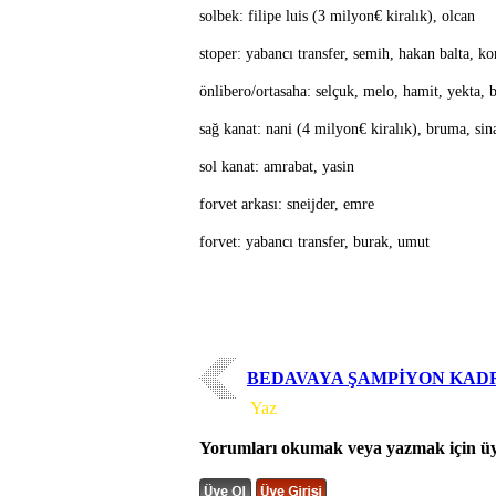
solbek: filipe luis (3 milyon€ kiralık), olcan
stoper: yabancı transfer, semih, hakan balta, ko
önlibero/ortasaha: selçuk, melo, hamit, yekta, 
sağ kanat: nani (4 milyon€ kiralık), bruma, si
sol kanat: amrabat, yasin
forvet arkası: sneijder, emre
forvet: yabancı transfer, burak, umut
BEDAVAYA ŞAMPİYON KAD
Yorum
Yaz
Yorumları okumak veya yazmak için üye