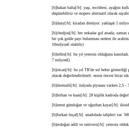
[b]hakan balta[/b]: yaşı, tecrübesi, ayağını kul
düşünebiliriz ve stopere alternatif olarak sayabi
[b]dany[/b]: kiradan dönüyor. yaklaşık 1 milyon
[b]chedjou[/b]: her nekadar gol atsada, zaman
bir çok golde payı bulunması nedeni ile arabista
10milyon€ olabilir)
[b]telles[/b]: bu yıl yetersiz olduğunu kanıtladı
7 milyon€)
[b]olcan[/b]: bu yıl TR'de sol bekte gösterdiği
olarak değerlendirilmeli. sezon öncesi biraz sık
[b]dzemaili[/b]: italyada piyasası varken 2,5 - 
[b]birhan ve kaan[/b]: 28 kişilik kadroda değerl
[b]umut gündoğan ve oğuzhan kayar[/b]: ikiside 
[b]furkan özçal[/b]: anadoluda talipleri var. 5
[b]erdoğan adili ve ontivero[/b]: yetersiz olduk