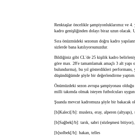
Renktaşlar öncelikle şampiyonluklarımız ve 4. 
kadro genişliğinden dolayı biraz uzun olacak
Sıra önüzmüdeki sezonun doğru kadro yapılan
sizlerde bana katılıyorsunuzdur.
Bildiğiniz gibi CL'de 25 kişilik kadro belirlen
göre max. 28'e tamamlamak amaçlı 3 alt yapı oy
bulundurma), bu yıl gösterdikleri performans, y
düşündüğümde şöyle bir değerlendirme yaptı
Önümüzdeki sezon avrupa şampiyonası olduğu i
milli takımda olmak isteyen futbolcuları uygun f
Şuanda mevcut kadromuza şöyle bir bakacak ol
[b]Kaleci[/b]: muslera, eray, alperen (altyapı),
[b]Sağbek[/b]: tarık, sabri (sözleşmesi bitiyor),
[b]solbek[/b]: hakan, telles