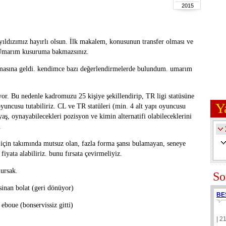
2015
yıldızımız hayırlı olsun. İlk makalem, konusunun transfer olması ve
. Umarım kusuruma bakmazsınız.
masına geldi. kendimce bazı değerlendirmelerde bulundum. umarım
iyor. Bu nedenle kadromuzu 25 kişiye şekillendirip, TR ligi statüsüne
Y
uncusu tutabiliriz. CL ve TR statüleri (min. 4 alt yapı oyuncusu
aş, oynayabilecekleri pozisyon ve kimin alternatifi olabileceklerini
m.
çin takımında mutsuz olan, fazla forma şansı bulamayan, seneye
iyata alabiliriz. bunu fırsata çevirmeliyiz.
ursak.
So
 sinan bolat (geri dönüyor)
BE
 eboue (bonservissiz gitti)
| 2