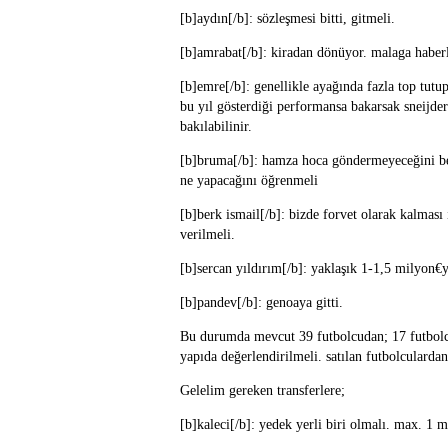
[b]aydın[/b]: sözleşmesi bitti, gitmeli.
[b]amrabat[/b]: kiradan dönüyor. malaga haberl
[b]emre[/b]: genellikle ayağında fazla top tutu
bu yıl gösterdiği performansa bakarsak sneijde
bakılabilinir.
[b]bruma[/b]: hamza hoca göndermeyeceğini belir
ne yapacağını öğrenmeli
[b]berk ismail[/b]: bizde forvet olarak kalması
verilmeli.
[b]sercan yıldırım[/b]: yaklaşık 1-1,5 milyon€y
[b]pandev[/b]: genoaya gitti.
Bu durumda mevcut 39 futbolcudan; 17 futbolcu k
yapıda değerlendirilmeli. satılan futbolculardan
Gelelim gereken transferlere;
[b]kaleci[/b]: yedek yerli biri olmalı. max. 1