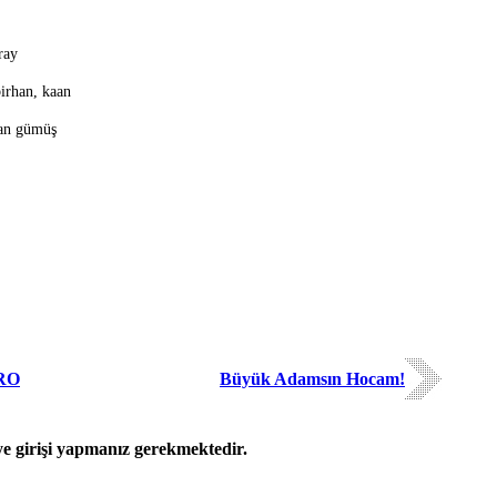
ray
birhan, kaan
nan gümüş
RO
Büyük Adamsın Hocam!
 girişi yapmanız gerekmektedir.