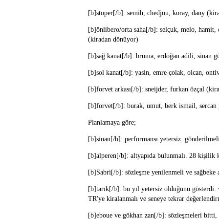
[b]stoper[/b]: semih, chedjou, koray, dany (kir
[b]önlibero/orta saha[/b]: selçuk, melo, hamit,
(kiradan dönüyor)
[b]sağ kanat[/b]: bruma, erdoğan adili, sinan g
[b]sol kanat[/b]: yasin, emre çolak, olcan, ont
[b]forvet arkası[/b]: sneijder, furkan özçal (
[b]forvet[/b]: burak, umut, berk ismail, sercan
Planlamaya göre;
[b]sinan[/b]: performansı yetersiz. gönderilmel
[b]alperen[/b]: altyapıda bulunmalı. 28 kişilik 
[b]Sabri[/b]: sözleşme yenilenmeli ve sağbeke a
[b]tarık[/b]: bu yıl yetersiz olduğunu gösterd
TR'ye kiralanmalı ve seneye tekrar değerlendir
[b]eboue ve gökhan zan[/b]: sözleşmeleri bitti, g