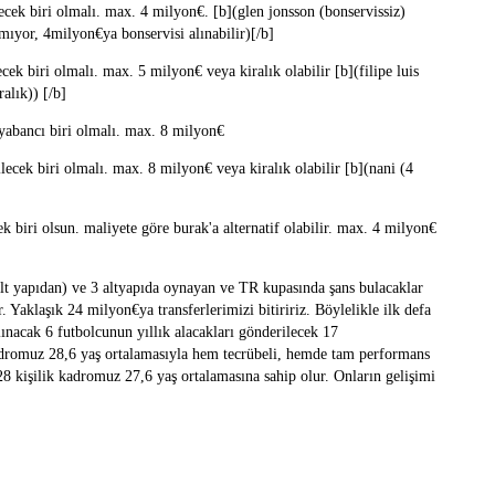
lecek biri olmalı. max. 4 milyon€. [b](glen jonsson (bonservissiz)
mıyor, 4milyon€ya bonservisi alınabilir)[/b]
ecek biri olmalı. max. 5 milyon€ veya kiralık olabilir [b](filipe luis
alık)) [/b]
, yabancı biri olmalı. max. 8 milyon€
ilecek biri olmalı. max. 8 milyon€ veya kiralık olabilir [b](nani (4
cek biri olsun. maliyete göre burak'a alternatif olabilir. max. 4 milyon€
lt yapıdan) ve 3 altyapıda oynayan ve TR kupasında şans bulacaklar
. Yaklaşık 24 milyon€ya transferlerimizi bitiririz. Böylelikle ilk defa
ınacak 6 futbolcunun yıllık alacakları gönderilecek 17
kadromuz 28,6 yaş ortalamasıyla hem tecrübeli, hemde tam performans
28 kişilik kadromuz 27,6 yaş ortalamasına sahip olur. Onların gelişimi