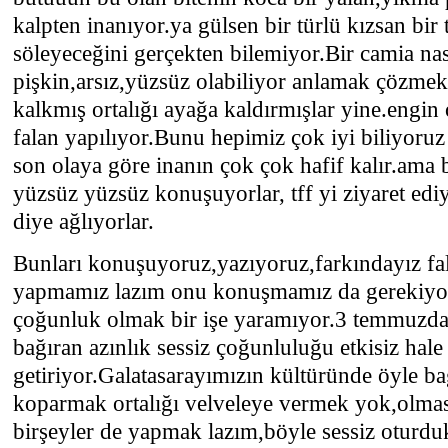
kalpten inanıyor.ya gülsen bir türlü kızsan bir 
söleyeceğini gerçekten bilemiyor.Bir camia na
pişkin,arsız,yüzsüz olabiliyor anlamak çözm
kalkmış ortalığı ayağa kaldırmışlar yine.engin 
falan yapılıyor.Bunu hepimiz çok iyi biliyoruz
son olaya göre inanın çok çok hafif kalır.ama 
yüzsüz yüzsüz konuşuyorlar, tff yi ziyaret edi
diye ağlıyorlar.
Bunları konuşuyoruz,yazıyoruz,farkındayız fal
yapmamız lazım onu konuşmamız da gerekiyor
çoğunluk olmak bir işe yaramıyor.3 temmuzda
bağıran azınlık sessiz çoğunluluğu etkisiz hale
getiriyor.Galatasarayımızın kültüründe öyle b
koparmak ortalığı velveleye vermek yok,olmas
birşeyler de yapmak lazım,böyle sessiz oturd