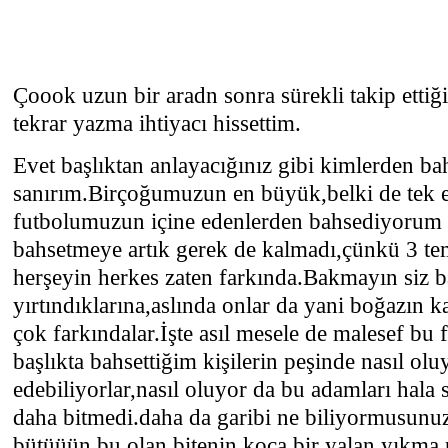
Çoook uzun bir aradn sonra sürekli takip etti
tekrar yazma ihtiyacı hissettim.
Evet başlıktan anlayacığınız gibi kimlerden bah
sanırım.Birçoğumuzun en büyük,belki de tek e
futbolumuzun içine edenlerden bahsediyorum 
bahsetmeye artık gerek de kalmadı,çünkü 3 te
herşeyin herkes zaten farkında.Bakmayın siz b
yırtındıklarına,aslında onlar da yani boğazın k
çok farkındalar.İşte asıl mesele de malesef bu
başlıkta bahsettiğim kişilerin peşinde nasıl 
edebiliyorlar,nasıl oluyor da bu adamları hal
daha bitmedi.daha da garibi ne biliyormusunu
bütüüün bu olan bitenin koca bir yalan,yıkma 