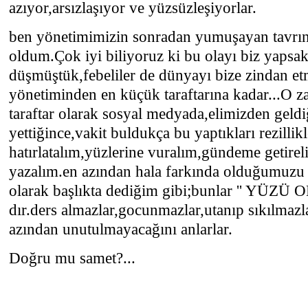
azıyor,arsızlaşıyor ve yüzsüzleşiyorlar.
ben yönetimimizin sonradan yumuşayan tavrınd
oldum.Çok iyi biliyoruz ki bu olayı biz yapsak 
düşmüştük,febeliler de dünyayı bize zindan et
yönetiminden en küçük taraftarına kadar...O z
taraftar olarak sosyal medyada,elimizden gel
yettiğince,vakit buldukça bu yaptıkları rezillikl
hatırlatalım,yüzlerine vuralım,gündeme getirel
yazalım.en azından hala farkında olduğumuzu b
olarak başlıkta dediğim gibi;bunlar '' Y
dır.ders almazlar,gocunmazlar,utanıp sıkılmaz
azından unutulmayacağını anlarlar.
Doğru mu samet?...