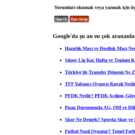
Yorumları okumak veya yazmak için üye
Google'da şu an en çok arananla
Hazırlık Maçı ve Dostluk Maçı Ne
Süper Lig Kaç Hafta ve Toplam 
Türkiye'de Transfer Dönemi Ne Z
TFF Yabancı Oyuncu Kuralı Nedir
PFDK Nedir? PFDK Açılımı, Görev
Puan Durumunda AG, OM ve Diğer
Skor Ne Demek? Sporda Skor ve 
Futbol Nasıl Oynanır? Temel Futb