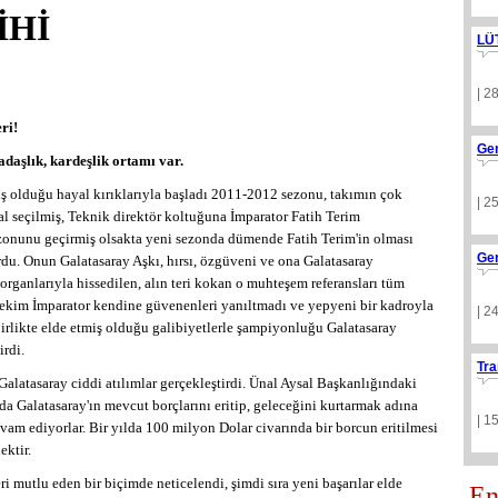
İHİ
LÜ
| 2
ri!
Ge
adaşlık, kardeşlik ortamı var.
 olduğu hayal kırıklarıyla başladı 2011-2012 sezonu, takımın çok
| 2
al seçilmiş, Teknik direktör koltuğuna İmparator Fatih Terim
ezonunu geçirmiş olsakta yeni sezonda dümende Fatih Terim'in olması
Ge
rdu. Onun Galatasaray Aşkı, hırsı, özgüveni ve ona Galatasaray
 organlarıyla hissedilen, alın teri kokan o muhteşem referansları tüm
tekim İmparator kendine güvenenleri yanıltmadı ve yepyeni bir kadroyla
| 2
birlikte elde etmiş olduğu galibiyetlerle şampiyonluğu Galatasaray
irdi.
Tra
latasaray ciddi atılımlar gerçekleştirdi. Ünal Aysal Başkanlığındaki
a Galatasaray'ın mevcut borçlarını eritip, geleceğini kurtarmak adına
| 1
vam ediyorlar. Bir yılda 100 milyon Dolar civarında bir borcun eritilmesi
ektir.
 mutlu eden bir biçimde neticelendi, şimdi sıra yeni başarılar elde
En