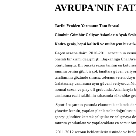
AVRUPA'NIN FAT
Tarihi Yeniden Yazmanın Tam Sırası!
Gümbür Gümbür Geliyor Aslanların Ayak Sesle
Kadro geniş, hepsi kaliteli ve muhteşem bir ark
Geçen sezona dair
: 2010-2011 sezonunun vermiş
önemli bir kısmı değişmişti. Başkanlığa Ünal Ays
oturtulmuştu. Bir önceki sezon tarihin en kötü s
sanırım benim gibi bir çok taraftara güven veriyo
taraftarının gözünde sınırsız tolerans veren, duyu
Galatasaray camiasına aynı güveni veriyordu. Ni
normal sezon ve play off grubunda, Aslanlarıyla 
camiasına ezeli rakibinin sahasında söke söke get
Sportif başarının yanında ekonomik anlamda da Ga
yönetim kurulu, yapılan planlamalar doğrultusund
geceyi gündüze katarak çalıştılar ve çalışmaya de
sanırım yapılanlara ve yapılacaklara en somut örn
2011-2012 sezonu beklentilerin üstünde ve bizleri