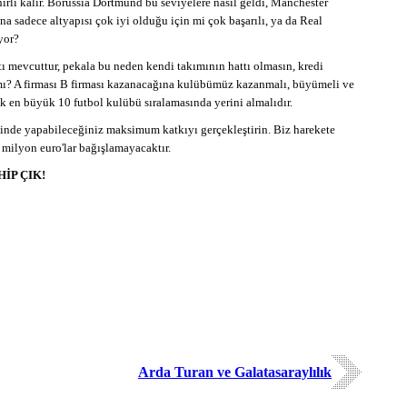
ırlı kalır. Borussia Dortmund bu seviyelere nasıl geldi, Manchester
a sadece altyapısı çok iyi olduğu için mi çok başarılı, ya da Real
iyor?
tı mevcuttur, pekala bu neden kendi takımının hattı olmasın, kredi
mı? A firması B firması kazanacağına kulübümüz kazanmalı, büyümeli ve
k en büyük 10 futbol kulübü sıralamasında yerini almalıdır.
linde yapabileceğiniz maksimum katkıyı gerçekleştirin. Biz harekete
 milyon euro'lar bağışlamayacaktır.
İP ÇIK!
Arda Turan ve Galatasaraylılık