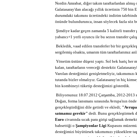
Nordin Amrabat, diğer takım taraftarlardan almış
Galatasaray'dan alacağı yıllık ücretinin 750 bin
durumdaki takımını ücretindeki indirim talebinden
önünde bulundurunca, insan söylecek fazla söz b
Şimdiye kadar geçen zamanda 5 kaliteli transfer
yabancı+1 yerli oyuncu ile bu sezon transfer çalı
Bekledik, vaad edilen transferler bir bir gerçekl
sergilemiş olsakta, umarım tüm taraftarlarımız a
Yönetim üstüne düşeni yaptı. Sol bek hariç her me
kalan, taraftarların vereceği destektir. Galatasa
Varolan desteğimizi genişletmeliyiz, takımımızı 
tutanda bizler olmalıyız. Galatasaray'ın hiç kimse
bin kombineyi tüketip desteğimizi gösterdik.
Biliyorsunuz 18.07.2012 Çarşamba, 2012-2013 sez
Doğan, forma lansmanı sırasında Avrupa'nın önde 
gerçekleştirdiğini dile getirdi ve ekledi;
"Avrupa'
satmamız gerekir"
dedi. Bunu gerçekleştirmek 
Euro
civarında sıcak para girişi sağlamak demekt
bahsettiği o
Şampiyonlar Ligi
Kupasını müzemiz
desteğimizi büyütürsek takımımızı yükseklere taşı