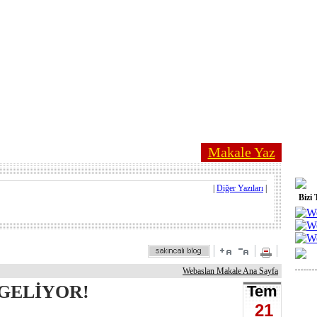
Makale Yaz
|
Diğer Yazıları
|
Bizi 
Webaslan Makale Ana Sayfa
 GELİYOR!
Tem
21