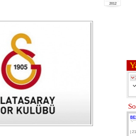
2012
Y
So
BE
| 2