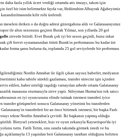
n daha fazla yıllık ücret verdiği ortamda attı imzayı, takım için
r için özel bir isim belirtmekte fayda var, Abdürrahim Albayrak Ağabeyimiz
kazandırılmasında kilit rolü üstlendi.
za an meselesi derken o da doğru adresi güzergahına aldı ve Galatasarayımız
nspor ile altın sezonunu geçiren Burak Yılmaz, son yıllarda 20 gol
golle
zirvede bitirdi. Evet Burak çok iyi bir sezon geçirdi, bunu inkar
ak çift forvet oynamasından ötürü Burak'ın performasını bu kadar üst
adar forma şansı bulursa da, toplamda 25 gol seviyelerde bir performası
gilendiğimiz Nordin Amrabat ile ilgili çıkan sayısız haberler, medyanın
netimini kaba tabirle sürekli gazlaması, transfer sürecini işin içinden
ervis edilen, haber niteliği taşıdığı varsayılan arbede ortamı Galatasaray
azarlık masasına oturmasıyla zirve yaptı. Süleyman Hurma'nın tok satıcı
adrosunun en iyi oyuncusunu elinde tutmak istemesi transferi iyice
yen transfer görüşmeleri sonucu Galatasaray yönetimi bu transferden
 Galatasaray'ın transferleri bir an önce bitirmek istemesi, bir başka Faslı
rotayı tekrar Nordin Amrabat'a çevirdi. İki başkanın yapmış olduğu
tirildi. Bireysel yetenekleri, hızı ve oyun zekasıyla Kayserispor'da iyi
 yolunu tuttu. Fatih Terim, onu ısrarla takımda görmek istedi ve bu
uğu açıklamayla 13 yaşından beri Galatasaray taraftarı olduğunu belirten