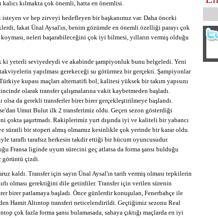
rı kalıcı kılmakta çok önemli, hatta en önemlisi.
 isteyen ve hep zirveyi hedefleyen bir başkanımız var. Daha önceki
iklerdi, fakat Ünal Aysal'ın, benim gözümde en önemli özelliği parayı çok
koyması, neleri başarabileceğini çok iyi bilmesi, yılların vermiş olduğu
ki yeterli seviyedeydi ve akabinde şampiyonluk bunu belgeledi. Yeni
takviyelerin yapılması gerekeceği su götürmez bir gerçekti. Şampiyonlar
ürkiye kupası maçları alternatifi bol, kalitesi yüksek bir takım yapısını
incinde olarak transfer çalışmalarına vakit kaybetmeden başladı.
olsa da gerekli transferler birer birer gerçekleştirilmeye başlandı.
'dan Umut Bulut ilk 2 transferimiz oldu. Geçen sezon gösterdiği
i çokta şaşırtmadı. Rakiplerimiz yurt dışında iyi ve kaliteli bir yabancı
ve süratli bir stoperi almış olmamız kesinlikle çok yerinde bir karar oldu.
yle taraflı tarafsız herkesin takdir ettiği bir hücum oyuncusudur.
ğu Fransa liginde uyum sürecini geç atlatsa da forma şansı bulduğu
r görüntü çizdi.
ruz kaldı. Transfer için sayın Ünal Aysal'ın tarih vermiş olması tepkilerin
ırlı olması gerektiğini dile getirdiler. Transfer için verilen sürenin
er birer patlamaya başladı. Önce günlerdir konuşulan, Fenerbahçe ile
giden Hamit Altıntop transferi neticelendirildi. Geçtiğimiz sezonu Real
ntop çok fazla forma şansı bulamasada, sahaya çıktığı maçlarda en iyi