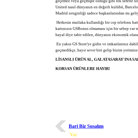
geçemez veya geçmişte olduğu gibi tek seferle sın
United nasıl dünyanın en değerli kulübü, Barcelon
Madrid zenginliği sadece başkanlarından mı gel
Herkesin mutlaka kullandığı bir cep telefonu hat
kartınızın GSBonus olmaması için bir sebep var 
hayal diye tabir edilen, dünyanın ekonomik olara
En yakın GS Store'ye gidin ve imkanlarınız dahi
geçmedikçe, hayır sever biri gelip bizim yerimize
LİSANSLI ÜRÜN AL, GALATASARAY'INA SAH
KORSAN ÜRÜNLERE HAYIR!
Bari Biz Susalım
Yorum
Yaz