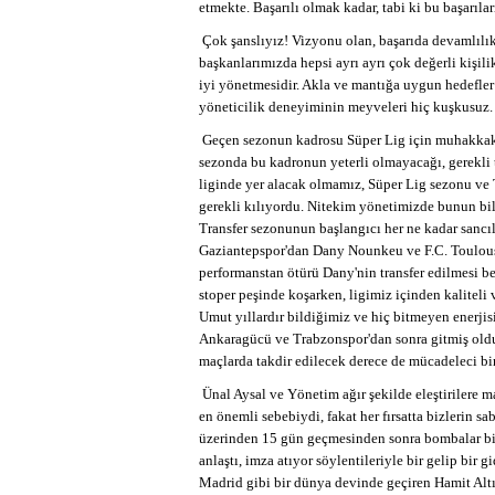
etmekte. Başarılı olmak kadar, tabi ki bu başarıla
Çok şanslıyız! Vizyonu olan, başarıda devamlılık
başkanlarımızda hepsi ayrı ayrı çok değerli kişil
iyi yönetmesidir. Akla ve mantığa uygun hedefler 
yöneticilik deneyiminin meyveleri hiç kuşkusuz.
Geçen sezonun kadrosu Süper Lig için muhakkak 
sezonda bu kadronun yeterli olmayacağı, gerekli 
liginde yer alacak olmamız, Süper Lig sezonu ve T
gerekli kılıyordu. Nitekim yönetimizde bunun bil
Transfer sezonunun başlangıcı her ne kadar sancılı 
Gaziantepspor'dan Dany Nounkeu ve F.C. Toulouse
performanstan ötürü Dany'nin transfer edilmesi ben
stoper peşinde koşarken, ligimiz içinden kaliteli 
Umut yıllardır bildiğimiz ve hiç bitmeyen enerjisi
Ankaragücü ve Trabzonspor'dan sonra gitmiş oldu
maçlarda takdir edilecek derece de mücadeleci bi
Ünal Aysal ve Yönetim ağır şekilde eleştirilere ma
en önemli sebebiydi, fakat her fırsatta bizlerin sab
üzerinden 15 gün geçmesinden sonra bombalar bir
anlaştı, imza atıyor söylentileriyle bir gelip bir 
Madrid gibi bir dünya devinde geçiren Hamit Altı