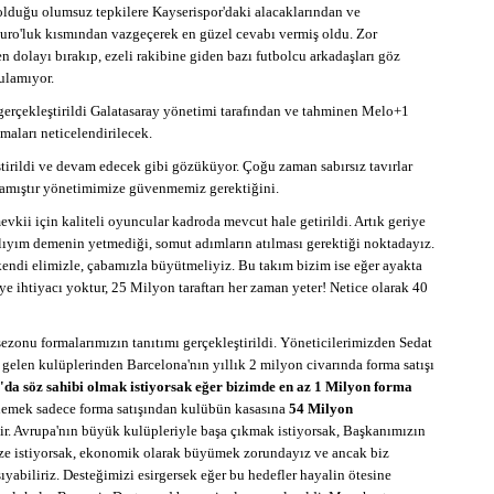
 olduğu olumsuz tepkilere Kayserispor'daki alacaklarından ve
 Euro'luk kısmından vazgeçerek en güzel cevabı vermiş oldu. Zor
 dolayı bırakıp, ezeli rakibine giden bazı futbolcu arkadaşları göz
ulamıyor.
 gerçekleştirildi Galatasaray yönetimi tarafından ve tahminen Melo+1
şmaları neticelendirilecek.
eştirildi ve devam edecek gibi gözüküyor. Çoğu zaman sabırsız tavırlar
nlamıştır yönetimimize güvenmemiz gerektiğini.
vkii için kaliteli oyuncular kadroda mevcut hale getirildi. Artık geriye
raylıyım demenin yetmediği, somut adımların atılması gerektiği noktadayız.
kendi elimizle, çabamızla büyütmeliyiz. Bu takım bizim ise eğer ayakta
ye ihtiyacı yoktur, 25 Milyon taraftarı her zaman yeter! Netice olarak 40
onu formalarımızın tanıtımı gerçekleştirildi. Yöneticilerimizden Sedat
gelen kulüplerinden Barcelona'nın yıllık 2 milyon civarında forma satışı
da söz sahibi olmak istiyorsak eğer bizimde en az 1 Milyon forma
demek sadece forma satışından kulübün kasasına
54 Milyon
ir. Avrupa'nın büyük kulüpleriyle başa çıkmak istiyorsak, Başkanımızın
e istiyorsak, ekonomik olarak büyümek zorundayız ve ancak biz
yabiliriz. Desteğimizi esirgersek eğer bu hedefler hayalin ötesine