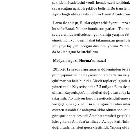
şekilde mücadelesini verdi, hemde ezeli rakibimizi
savaşacağını açık bir şekilde belirtti. Bu transfe
Aşkla bağlı olduğu takımımıza Hamit Altıntop'un 
Lazio ile anlaştı, Ruslar çılgın teklif yaptı, im
bu sefer Burak Yılmaz bombasını patlattı. Trabzo
seviyelerinde neticelenen gol krallığı yarışını
33 
etmek mümkün değil, fakat takımımızın genel olar
seviyeye taşıyabileceğini düşünmüyorum. Yeteri k
da beklediğimi belirtebilirim.
Medyanın gazı, Hurma'nın sazı!
2011-2012 sezonu ara transfer döneminden beri il
prim yapmak adına Kayserispor taraftarlarını ve yö
çıkılmaz bir hale bürüdü. Alevli toplar eşliğinde s
yönetimi ile Kayserispor'un 7.5 milyon Euro ile p
olması, Kayserispor'un hedefleri doğrultusunda k
sıkıştırdı. 7.5 milyon Euro ile neticelendirileme
vazgeçtiğini açıkladı. Bir süreliğine durulan sular
oyuncu Assaidi ile anlaşmazlıklar olması sonucu 
görüşmeler neticesinde Amrabat transferi gerçekleş
işler çıkaran Amrabat'ta nihayet Avrupa Fatih'inin
doğrultuda transferi gerçekleştirildi. Yapmış old