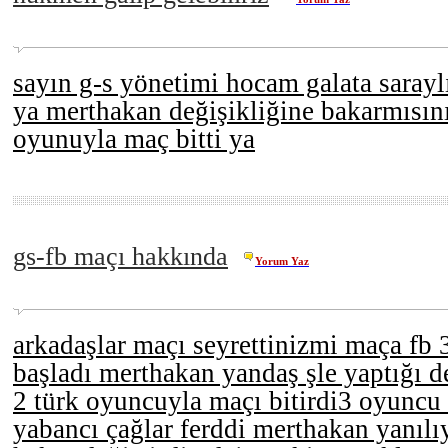
sayın g-s yönetimi hocam galata sarayl
ya merthakan değişikliğine bakarmısın
oyunuyla maç bitti ya
gs-fb maçı hakkında
Yorum Yaz
arkadaşlar maçı seyrettinizmi maça fb 
başladı merthakan yandaş şle yaptığı d
2 türk oyuncuyla maçı bitirdi3 oyuncu 
yabancı çağlar ferddi merthakan yanı