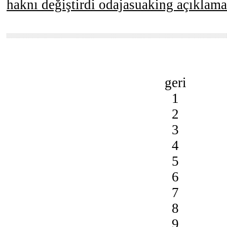
haknı değiştirdi odajasuaking açıklama
geri
1
2
3
4
5
6
7
8
9