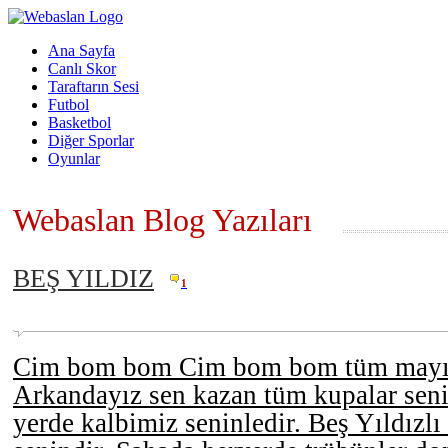
Ana Sayfa
Canlı Skor
Taraftarın Sesi
Futbol
Basketbol
Diğer Sporlar
Oyunlar
Webaslan Blog Yazıları
BEŞ YILDIZ
1
Cim bom bom Cim bom bom tüm mayısl
Arkandayız sen kazan tüm kupalar seni
yerde kalbimiz seninledir. Beş Yıldızlı