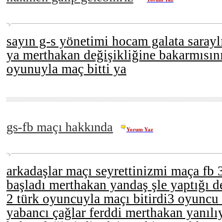
sayın g-s yönetimi hocam galata sarayl
ya merthakan değişikliğine bakarmısın
oyunuyla maç bitti ya
gs-fb maçı hakkında
Yorum Yaz
arkadaşlar maçı seyrettinizmi maça fb 
başladı merthakan yandaş şle yaptığı d
2 türk oyuncuyla maçı bitirdi3 oyuncu 
yabancı çağlar ferddi merthakan yanı