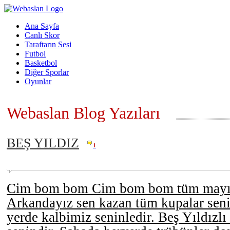
Ana Sayfa
Canlı Skor
Taraftarın Sesi
Futbol
Basketbol
Diğer Sporlar
Oyunlar
Webaslan Blog Yazıları
BEŞ YILDIZ
1
Cim bom bom Cim bom bom tüm mayısl
Arkandayız sen kazan tüm kupalar seni
yerde kalbimiz seninledir. Beş Yıldızlı