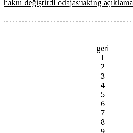
haknı değiştirdi odajasuaking açıklama
geri
1
2
3
4
5
6
7
8
9