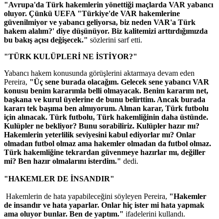
"Avrupa'da Türk hakemlerin yönettiği maçlarda VAR yabancı
oluyor. Çünkü UEFA "Türkiye'de VAR hakemlerine
güvenilmiyor ve yabancı geliyorsa, biz neden VAR'a Türk
hakem alalım?' diye düşünüyor. Biz kalitemizi arttırdığımızda
bu bakış açısı değişecek."
sözlerini sarf etti.
"TÜRK KULÜPLERİ NE İSTİYOR?"
Yabancı hakem konusunda görüşlerini aktarmaya devam eden
Pereira,
"Üç sene burada olacağım. Gelecek sene yabancı VAR
konusu benim kararımla belli olmayacak. Benim kararım net,
başkana ve kurul üyelerine de bunu belirttim. Ancak burada
kararı tek başıma ben almıyorum. Alınan karar, Türk futbolu
için alınacak. Türk futbolu, Türk hakemliğinin daha üstünde.
Kulüpler ne bekliyor? Bunu sorabiliriz. Kulüpler hazır mı?
Hakemlerin yeterlilik seviyesini kabul ediyorlar mı? Onlar
olmadan futbol olmaz ama hakemler olmadan da futbol olmaz.
Türk hakemliğine tekrardan güvenmeye hazırlar mı, değiller
mi? Ben hazır olmalarını isterdim."
dedi.
"HAKEMLER DE İNSANDIR"
Hakemlerin de hata yapabileceğini söyleyen Pereira,
"Hakemler
de insandır ve hata yaparlar. Onlar hiç ister mi hata yapmak
ama oluyor bunlar. Ben de yaptım."
ifadelerini kullandı.