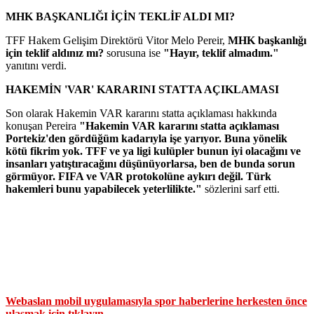
MHK BAŞKANLIĞI İÇİN TEKLİF ALDI MI?
TFF Hakem Gelişim Direktörü Vitor Melo Pereir,
MHK başkanlığı
için teklif aldınız mı?
sorusuna ise
"Hayır, teklif almadım."
yanıtını verdi.
HAKEMİN 'VAR' KARARINI STATTA AÇIKLAMASI
Son olarak Hakemin VAR kararını statta açıklaması hakkında
konuşan Pereira
"Hakemin VAR kararını statta açıklaması
Portekiz'den gördüğüm kadarıyla işe yarıyor. Buna yönelik
kötü fikrim yok. TFF ve ya ligi kulüpler bunun iyi olacağını ve
insanları yatıştıracağını düşünüyorlarsa, ben de bunda sorun
görmüyor. FIFA ve VAR protokolüne aykırı değil. Türk
hakemleri bunu yapabilecek yeterlilikte."
sözlerini sarf etti.
Webaslan mobil uygulamasıyla spor haberlerine herkesten önce
ulaşmak için tıklayın