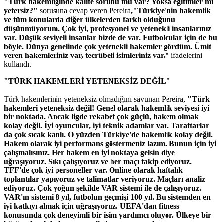
"Türk hakemliğinde kalite sorunu mu var? Yoksa eğitimler mi
yetersiz?"
sorusuna cevap veren Pereira
,"Türkiye'nin hakemlik
ve tüm konularda diğer ülkelerden farklı olduğunu
düşünmüyorum. Çok iyi, profesyonel ve yetenekli insanlarınız
var. Düşük seviyeli insanlar bizde de var. Futbolcular için de bu
böyle. Dünya genelinde çok yetenekli hakemler gördüm. Ümit
veren hakemleriniz var, tecrübeli isimleriniz var.
" ifadelerini
kullandı.
"TÜRK HAKEMLERİ YETENEKSİZ DEĞİL"
Türk hakemlerinin yeteneksiz olmadığını savunan Pereira,
"Türk
hakemleri yeteneksiz değil! Genel olarak hakemlik seviyesi iyi
bir noktada. Ancak ligde rekabet çok güçlü, hakem olmak
kolay değil. İyi oyuncular, iyi teknik adamlar var. Taraftarlar
da çok sıcak kanlı. O yüzden Türkiye'de hakemlik kolay değil.
Hakem olarak iyi performans göstermeniz lazım. Bunun için iyi
çalışmalısınız. Her hakem en iyi noktaya gelsin diye
uğraşıyoruz. Sıkı çalışıyoruz ve her maçı takip ediyoruz.
TFF'de çok iyi personeller var. Online olarak haftalık
toplantılar yapıyoruz ve talimatlar veriyoruz. Maçları analiz
ediyoruz. Çok yoğun şekilde VAR sistemi ile de çalışıyoruz.
VAR'ın sistemi 8 yıl, futbolun geçmişi 100 yıl. Bu sistemden en
iyi katkıyı almak için uğraşıyoruz. UEFA'dan fitness
konusunda çok deneyimli bir isim yardımcı oluyor. Ülkeye bir