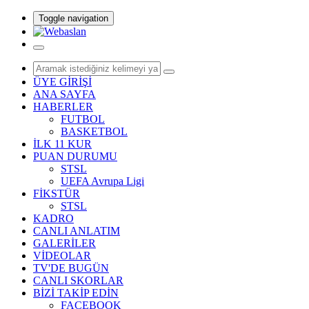
Toggle navigation
ÜYE GİRİŞİ
ANA SAYFA
HABERLER
FUTBOL
BASKETBOL
İLK 11 KUR
PUAN DURUMU
STSL
UEFA Avrupa Ligi
FİKSTÜR
STSL
KADRO
CANLI ANLATIM
GALERİLER
VİDEOLAR
TV'DE BUGÜN
CANLI SKORLAR
BİZİ TAKİP EDİN
FACEBOOK