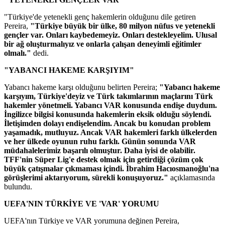
"Türkiye'de yetenekli genç hakemlerin olduğunu dile getiren
Pereira,
"Türkiye büyük bir ülke, 80 milyon nüfus ve yetenekli
gençler var. Onları kaybedemeyiz. Onları destekleyelim. Ulusal
bir ağ oluşturmalıyız ve onlarla çalışan deneyimli eğitimler
olmalı."
dedi.
"YABANCI HAKEME KARŞIYIM"
Yabancı hakeme karşı olduğunu belirten Pereira;
"Yabancı hakeme
karşıyım, Türkiye'deyiz ve Türk takımlarının maçlarını Türk
hakemler yönetmeli. Yabancı VAR konusunda endişe duydum.
İngilizce bilgisi konusunda hakemlerin eksik olduğu söylendi.
İletişimden dolayı endişelendim. Ancak bu konudan problem
yaşamadık, mutluyuz. Ancak VAR hakemleri farklı ülkelerden
ve her ülkede oyunun ruhu farklı. Günün sonunda VAR
müdahalelerimiz başarılı olmuştur. Daha iyisi de olabilir.
TFF'nin Süper Lig'e destek olmak için getirdiği çözüm çok
büyük çatışmalar çıkmaması içindi. İbrahim Hacıosmanoğlu'na
görüşlerimi aktarıyorum, sürekli konuşuyoruz."
açıklamasında
bulundu.
UEFA'NIN TÜRKİYE VE 'VAR' YORUMU
UEFA'nın Türkiye ve VAR yorumuna değinen Pereira,