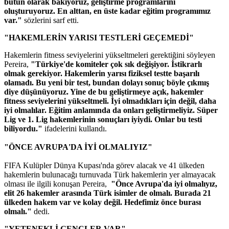
bütün olarak bakıyoruz, geliştirme programlarını
oluşturuyoruz. En alttan, en üste kadar eğitim programımız
var."
sözlerini sarf etti.
"HAKEMLERİN YARISI TESTLERİ GEÇEMEDİ"
Hakemlerin fitness seviyelerini yükseltmeleri gerektiğini söyleyen
Pereira,
"Türkiye'de komiteler çok sık değişiyor. İstikrarlı
olmak gerekiyor. Hakemlerin yarısı fiziksel testte başarılı
olamadı. Bu yeni bir test, bundan dolayı sonuç böyle çıkmış
diye düşünüyoruz. Yine de bu geliştirmeye açık, hakemler
fitness seviyelerini yükseltmeli. İyi olmadıkları için değil, daha
iyi olmalılar. Eğitim anlamında da onları geliştirmeliyiz. Süper
Lig ve 1. Lig hakemlerinin sonuçları iyiydi. Onlar bu testi
biliyordu."
ifadelerini kullandı.
"ÖNCE AVRUPA'DA İYİ OLMALIYIZ"
FIFA Kulüpler Dünya Kupası'nda görev alacak ve 41 ülkeden
hakemlerin bulunacağı turnuvada Türk hakemlerin yer almayacak
olması ile ilgili konuşan Pereira,
"Önce Avrupa'da iyi olmalıyız,
elit 26 hakemler arasında Türk isimler de olmalı. Burada 21
ülkeden hakem var ve kolay değil. Hedefimiz önce burası
olmalı."
dedi.
"YETENEKLİ GENÇLER VAR"