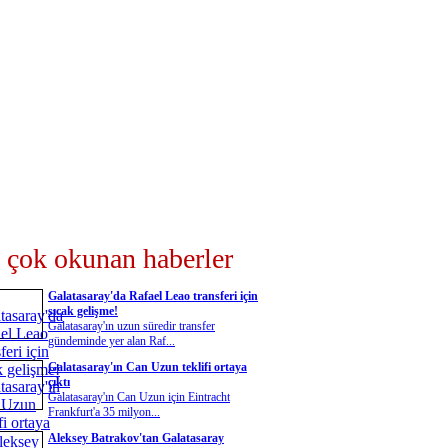
 çok okunan haberler
Galatasaray'da Rafael Leao transferi için
sıcak gelişme!
Galatasaray'ın uzun süredir transfer
gündeminde yer alan Raf...
Galatasaray'ın Can Uzun teklifi ortaya
çıktı
Galatasaray'ın Can Uzun için Eintracht
Frankfurt'a 35 milyon...
Aleksey Batrakov'tan Galatasaray