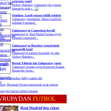
sorusuna yanıt!
Aleksey Batrakov, Galatasaray'da oynama
ihtimaliyle ilgili s...
Osimhen, Icardi sonrası teklifi reddetti
Galatasaray yönetiminin, Mauro Icardi'nin
ardından 9 numaral...
Galatasaray'ın Camavinga hayali!
Galatasaray'ın, Real Madrid forması giyen
Eduardo Camavinga'...
Galatasaray'ın Batrakov transferinde
menajerlik krizi!
Galatasaray'ın transfer listesinde yer alan
Aleksey Batrakov...
Bertuğ Yıldırım için Galatasaray yanıtı
Galatasaray forması giyen Kazımcan Karataş,
Başakşehir forma...
saray, Chemsdine Talbi'yi takibe aldı
saray, Benjamin Pavard transferinde sıcak gelişme
saray'da Sanchez defteri kapandı
VRUPA'DAN
FUTBOL
Real Madrid'den rekor