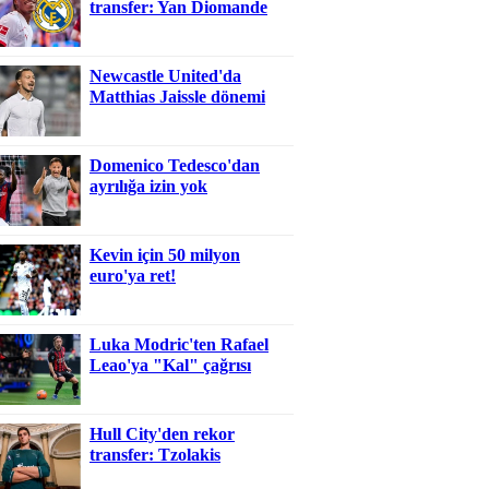
transfer: Yan Diomande
Newcastle United'da
Matthias Jaissle dönemi
Domenico Tedesco'dan
ayrılığa izin yok
Kevin için 50 milyon
euro'ya ret!
Luka Modric'ten Rafael
Leao'ya "Kal" çağrısı
Hull City'den rekor
transfer: Tzolakis