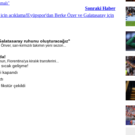
amalı"
Sonraki Haber
için açıklama!Eyüpspor'dan Berke Özer ve Galatasaray için
Galatasaray ruhunu oluşturacağız"
er, sarı-kırmızılı takımın yeni sezon...
da!
, Fiorentina'ya kiralık transferini...
 sıcak gelişme!
i kapandı
tı
ikstür çekildi