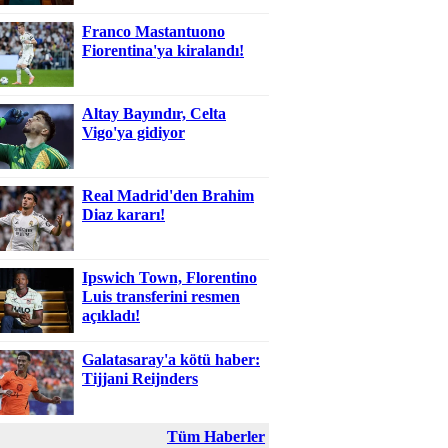
Franco Mastantuono
Fiorentina'ya kiralandı!
Altay Bayındır, Celta
Vigo'ya gidiyor
Real Madrid'den Brahim
Diaz kararı!
Ipswich Town, Florentino
Luis transferini resmen
açıkladı!
Galatasaray'a kötü haber:
Tijjani Reijnders
Tüm Haberler