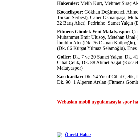
Hakemler:
Melih Kurt, Mehmet Sıraç Ak
Kocaelispor:
Gökhan Değirmenci, Ahmet
Tarkan Serbest), Caner Osmanpaşa, Muha
32 Barış Alıcı), Pedrinho, Samet Yalçın
Fitmens Gömlek Yeni Malatyaspor:
Çın
Muhammet Emir Ulusoy, Metehan Ünal (
İbrahim Atcı (Dk. 76 Osman Katipoğlu),
(Dk. 86 Kürşat Yılmaz Selamoğlu), Enes
Goller:
Dk. 7 ve 20 Samet Yalçın, Dk. 4
Cihat Çelik, Dk. 88 Ahmet Sağat (Kocae
Malatyaspor)
Sarı kartlar:
Dk. 54 Yusuf Cihat Çelik, 
Dk. 90+1 Alperen Arslan (Fitmens Gömle
Webaslan mobil uygulamasıyla spor hab
Önceki Haber