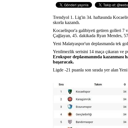
Trendyol 1. Lig'in 34. haftasında Kocaelis
skorla kazandı.
Kocaelispor'a galibiyeti getiren golleri 
Çağlayan, 45. dakikada Ryan Mendes, 57.
Yeni Malatyaspor'un deplasmanda tek gol
Yenilmezlik serisini 14 maça çıkaran ve 
Erokspor deplasmanında kazanması hal
başaracak.
Ligde -21 puanla son sırada yer alan Yen