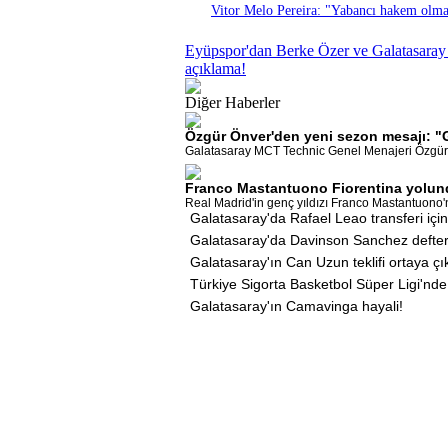
Vitor Melo Pereira: "Yabancı hakem olm
Eyüpspor'dan Berke Özer ve Galatasaray 
açıklama!
Diğer Haberler
Özgür Önver'den yeni sezon mesajı: "
Galatasaray MCT Technic Genel Menajeri Özgür Önv
Franco Mastantuono Fiorentina yolun
Real Madrid'in genç yıldızı Franco Mastantuono'nun
Galatasaray'da Rafael Leao transferi için
Galatasaray'da Davinson Sanchez defter
Galatasaray'ın Can Uzun teklifi ortaya çık
Türkiye Sigorta Basketbol Süper Ligi'nde f
Galatasaray'ın Camavinga hayali!