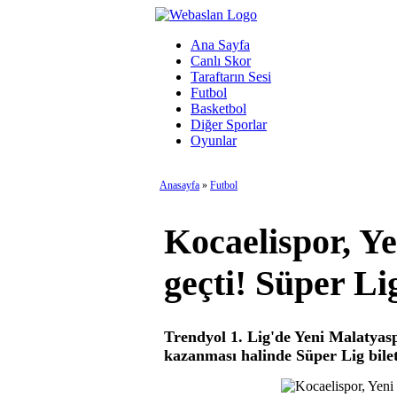
Ana Sayfa
Canlı Skor
Taraftarın Sesi
Futbol
Basketbol
Diğer Sporlar
Oyunlar
Anasayfa
»
Futbol
Kocaelispor, Y
geçti! Süper Li
Trendyol 1. Lig'de Yeni Malatyasp
kazanması halinde Süper Lig bile