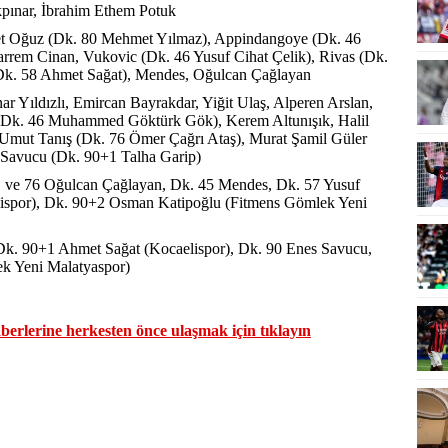
pınar, İbrahim Ethem Potuk
 Oğuz (Dk. 80 Mehmet Yılmaz), Appindangoye (Dk. 46
rrem Cinan, Vukovic (Dk. 46 Yusuf Cihat Çelik), Rivas (Dk.
 (Dk. 58 Ahmet Sağat), Mendes, Oğulcan Çağlayan
ar Yıldızlı, Emircan Bayrakdar, Yiğit Ulaş, Alperen Arslan,
Dk. 46 Muhammed Göktürk Gök), Kerem Altunışık, Halil
 Umut Tanış (Dk. 76 Ömer Çağrı Ataş), Murat Şamil Güler
 Savucu (Dk. 90+1 Talha Garip)
1 ve 76 Oğulcan Çağlayan, Dk. 45 Mendes, Dk. 57 Yusuf
lispor), Dk. 90+2 Osman Katipoğlu (Fitmens Gömlek Yeni
Dk. 90+1 Ahmet Sağat (Kocaelispor), Dk. 90 Enes Savucu,
k Yeni Malatyaspor)
erlerine herkesten önce ulaşmak için tıklayın