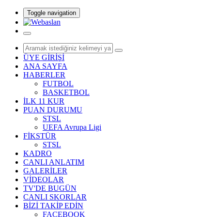
Toggle navigation
ÜYE GİRİŞİ
ANA SAYFA
HABERLER
FUTBOL
BASKETBOL
İLK 11 KUR
PUAN DURUMU
STSL
UEFA Avrupa Ligi
FİKSTÜR
STSL
KADRO
CANLI ANLATIM
GALERİLER
VİDEOLAR
TV'DE BUGÜN
CANLI SKORLAR
BİZİ TAKİP EDİN
FACEBOOK