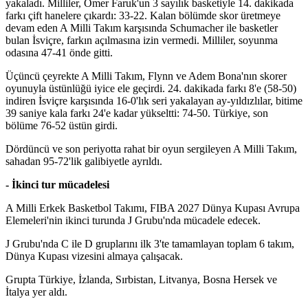
yakaladı. Milliler, Ömer Faruk'un 3 sayılık basketiyle 14. dakikada
farkı çift hanelere çıkardı: 33-22. Kalan bölümde skor üretmeye
devam eden A Milli Takım karşısında Schumacher ile basketler
bulan İsviçre, farkın açılmasına izin vermedi. Milliler, soyunma
odasına 47-41 önde gitti.
Üçüncü çeyrekte A Milli Takım, Flynn ve Adem Bona'nın skorer
oyunuyla üstünlüğü iyice ele geçirdi. 24. dakikada farkı 8'e (58-50)
indiren İsviçre karşısında 16-0'lık seri yakalayan ay-yıldızlılar, bitime
39 saniye kala farkı 24'e kadar yükseltti: 74-50. Türkiye, son
bölüme 76-52 üstün girdi.
Dördüncü ve son periyotta rahat bir oyun sergileyen A Milli Takım,
sahadan 95-72'lik galibiyetle ayrıldı.
- İkinci tur mücadelesi
A Milli Erkek Basketbol Takımı, FIBA 2027 Dünya Kupası Avrupa
Elemeleri'nin ikinci turunda J Grubu'nda mücadele edecek.
J Grubu'nda C ile D gruplarını ilk 3'te tamamlayan toplam 6 takım,
Dünya Kupası vizesini almaya çalışacak.
Grupta Türkiye, İzlanda, Sırbistan, Litvanya, Bosna Hersek ve
İtalya yer aldı.