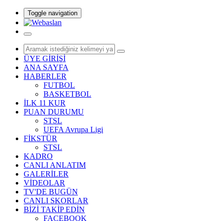
Toggle navigation
ÜYE GİRİŞİ
ANA SAYFA
HABERLER
FUTBOL
BASKETBOL
İLK 11 KUR
PUAN DURUMU
STSL
UEFA Avrupa Ligi
FİKSTÜR
STSL
KADRO
CANLI ANLATIM
GALERİLER
VİDEOLAR
TV'DE BUGÜN
CANLI SKORLAR
BİZİ TAKİP EDİN
FACEBOOK