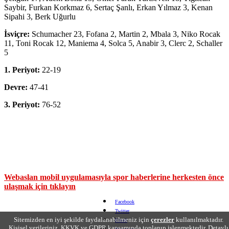
Saybir, Furkan Korkmaz 6, Sertaç Şanlı, Erkan Yılmaz 3, Kenan
Sipahi 3, Berk Uğurlu
İsviçre:
Schumacher 23, Fofana 2, Martin 2, Mbala 3, Niko Rocak
11, Toni Rocak 12, Maniema 4, Solca 5, Anabir 3, Clerc 2, Schaller
5
1. Periyot:
22-19
Devre:
47-41
3. Periyot:
76-52
Webaslan mobil uygulamasıyla spor haberlerine herkesten önce
ulaşmak için tıklayın
Facebook
Twitter
Sitemizden en iyi şekilde faydalanabilmeniz için
çerezler
kullanılmaktadır.
Email
Kişisel verileriniz, KKVK ve GDPR kapsamında toplanıp işlenmektedir. Detaylı