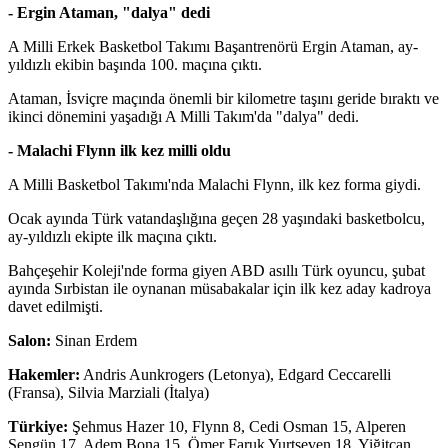
- Ergin Ataman, "dalya" dedi
A Milli Erkek Basketbol Takımı Başantrenörü Ergin Ataman, ay-
yıldızlı ekibin başında 100. maçına çıktı.
Ataman, İsviçre maçında önemli bir kilometre taşını geride bıraktı ve
ikinci dönemini yaşadığı A Milli Takım'da "dalya" dedi.
- Malachi Flynn ilk kez milli oldu
A Milli Basketbol Takımı'nda Malachi Flynn, ilk kez forma giydi.
Ocak ayında Türk vatandaşlığına geçen 28 yaşındaki basketbolcu,
ay-yıldızlı ekipte ilk maçına çıktı.
Bahçeşehir Koleji'nde forma giyen ABD asıllı Türk oyuncu, şubat
ayında Sırbistan ile oynanan müsabakalar için ilk kez aday kadroya
davet edilmişti.
Salon:
Sinan Erdem
Hakemler:
Andris Aunkrogers (Letonya), Edgard Ceccarelli
(Fransa), Silvia Marziali (İtalya)
Türkiye:
Şehmus Hazer 10, Flynn 8, Cedi Osman 15, Alperen
Şengün 17, Adem Bona 15, Ömer Faruk Yurtseven 18, Yiğitcan