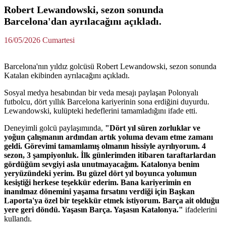
Robert Lewandowski, sezon sonunda
Barcelona'dan ayrılacağını açıkladı.
16/05/2026 Cumartesi
Barcelona'nın yıldız golcüsü Robert Lewandowski, sezon sonunda
Katalan ekibinden ayrılacağını açıkladı.
Sosyal medya hesabından bir veda mesajı paylaşan Polonyalı
futbolcu, dört yıllık Barcelona kariyerinin sona erdiğini duyurdu.
Lewandowski, kulüpteki hedeflerini tamamladığını ifade etti.
Deneyimli golcü paylaşımında,
"Dört yıl süren zorluklar ve
yoğun çalışmanın ardından artık yoluma devam etme zamanı
geldi. Görevimi tamamlamış olmanın hissiyle ayrılıyorum. 4
sezon, 3 şampiyonluk. İlk günlerimden itibaren taraftarlardan
gördüğüm sevgiyi asla unutmayacağım. Katalonya benim
yeryüzündeki yerim. Bu güzel dört yıl boyunca yolumun
kesiştiği herkese teşekkür ederim. Bana kariyerimin en
inanılmaz dönemini yaşama fırsatını verdiği için Başkan
Laporta'ya özel bir teşekkür etmek istiyorum. Barça ait olduğu
yere geri döndü. Yaşasın Barça. Yaşasın Katalonya."
ifadelerini
kullandı.