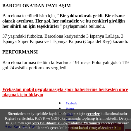
BARCELONA'DAN PAYLAŞIM
Barcelona tecrübeli isim için,
"Bir yıldız olarak geldi. Bir efsane
olarak ayrılıyor. Her gol, her mücadele ve bu renkleri giydiğin
her sihirli an için teşekkürler"
paylaşımında bulundu.
37 yaşındaki futbolcu, Barcelona kariyerinde 3 İspanya LaLiga, 3
İspanya Süper Kupası ve 1 İspanya Kupası (Copa del Rey) kazandı.
PERFORMANSI
Barcelona forması ile tüm kulvarlarda 191 maça Polonyalı golcü 119
gol 24 asistlik performans sergiledi.
Webaslan mobil uygulamasıyla spor haberlerine herkesten önce
ulaşmak için tıklayın
Facebook
Twitter
Sitemizden en iyi şekilde faydalanabilmeniz için
çerezler
kullanılmaktadır.
Email
Kişisel verileriniz, KKVK ve GDPR kapsamında toplanıp işlenmektedir. Detaylı
Yorumlar
bilgi almak için
Veri Politikamızı / Aydınlatma Metnimizi
inceleyebilirsiniz.
Ana Sayfaya Dön
Sitemizi kullanarak çerez kullanımını kabul etmiş olacaksınız.
Webaslan Anasayfasına Dön