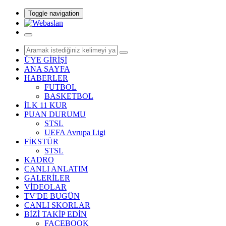
Toggle navigation
ÜYE GİRİŞİ
ANA SAYFA
HABERLER
FUTBOL
BASKETBOL
İLK 11 KUR
PUAN DURUMU
STSL
UEFA Avrupa Ligi
FİKSTÜR
STSL
KADRO
CANLI ANLATIM
GALERİLER
VİDEOLAR
TV'DE BUGÜN
CANLI SKORLAR
BİZİ TAKİP EDİN
FACEBOOK