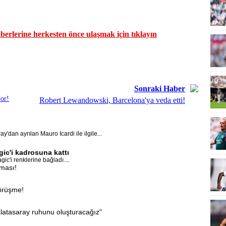
erlerine herkesten önce ulaşmak için tıklayın
Sonraki Haber
yor!
Robert Lewandowski, Barcelona'ya veda etti!
'dan ayrılan Mauro Icardi ile ilgile...
ic'i kadrosuna kattı
c'i renklerine bağladı....
aması!
görüşme!
latasaray ruhunu oluşturacağız"