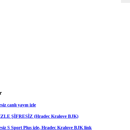
r
iz canlı yayın izle
 İZLE ŞİFRESİZ (Hradec Kralove BJK)
esiz S Sport Plus izle, Hradec Kralove BJK link