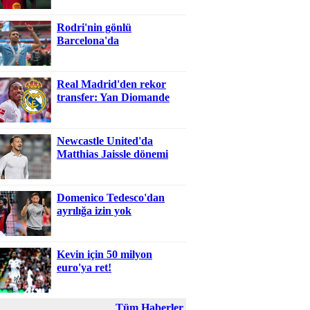
Rodri'nin gönlü
Barcelona'da
Real Madrid'den rekor
transfer: Yan Diomande
Newcastle United'da
Matthias Jaissle dönemi
Domenico Tedesco'dan
ayrılığa izin yok
Kevin için 50 milyon
euro'ya ret!
Tüm Haberler