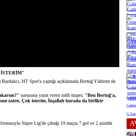
 İSTERİM"
 Bardakcı, HT Spor'a yaptığı açıklamada Bertuğ Yıldırım ile
bakarsın?"
sorusuna yanıt veren milli stoper,
"Ben Bertuğ'a,
Galata
rum zaten. Çok isterim. İnşallah burada da birlikte
Galata
G.Sara
A
ormasıyla Süper Lig'de çıktığı 19 maçta 7 gol ve 2 asistlik