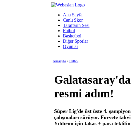
Ana Sayfa
Canlı Skor
Taraftarın Sesi
Futbol
Basketbol
Diğer Sporlar
Oyunlar
Anasayfa
»
Futbol
Galatasaray'da
resmi adım!
Süper Lig'de üst üste 4. şampiyo
çalışmaları sürüyor. Forvete takv
Yıldırım için takas + para teklifin