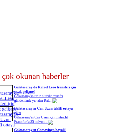
 çok okunan haberler
Galatasaray'da Rafael Leao transferi için
sıcak gelişme!
Galatasaray'ın uzun süredir transfer
gündeminde yer alan Raf...
Galatasaray'ın Can Uzun teklifi ortaya
çıktı
Galatasaray'ın Can Uzun için Eintracht
Frankfurt'a 35 milyon...
Galatasaray'ın Camavinga hayali!