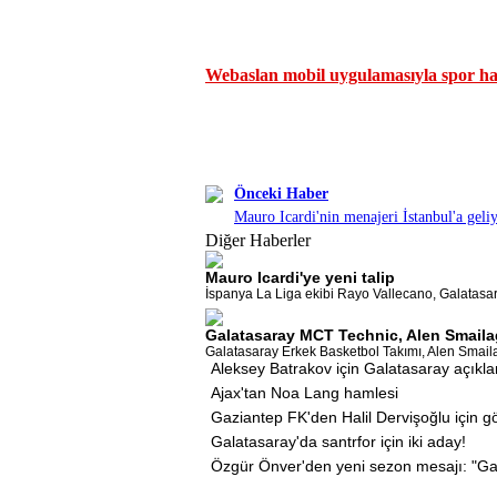
Webaslan mobil uygulamasıyla spor hab
Önceki Haber
Mauro Icardi'nin menajeri İstanbul'a geli
Diğer Haberler
Mauro Icardi'ye yeni talip
İspanya La Liga ekibi Rayo Vallecano, Galatasaray
Galatasaray MCT Technic, Alen Smailag
Galatasaray Erkek Basketbol Takımı, Alen Smailagi
Aleksey Batrakov için Galatasaray açıkl
Ajax'tan Noa Lang hamlesi
Gaziantep FK'den Halil Dervişoğlu için 
Galatasaray'da santrfor için iki aday!
Özgür Önver'den yeni sezon mesajı: "Ga