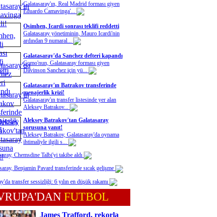
Galatasaray'ın, Real Madrid forması giyen
Eduardo Camavinga'...
Osimhen, Icardi sonrası teklifi reddetti
Galatasaray yönetiminin, Mauro Icardi'nin
ardından 9 numaral...
Galatasaray'da Sanchez defteri kapandı
Como'nun, Galatasaray forması giyen
Davinson Sanchez için yü...
Galatasaray'ın Batrakov transferinde
menajerlik krizi!
Galatasaray'ın transfer listesinde yer alan
Aleksey Batrakov...
Aleksey Batrakov'tan Galatasaray
sorusuna yanıt!
Aleksey Batrakov, Galatasaray'da oynama
ihtimaliyle ilgili s...
saray, Chemsdine Talbi'yi takibe aldı
saray, Benjamin Pavard transferinde sıcak gelişme
y'da transfer sessizliği: 6 yılın en düşük rakamı
VRUPA'DAN
FUTBOL
James Trafford, rekorla