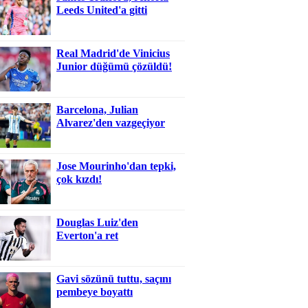
Leeds United'a gitti
Real Madrid'de Vinicius
Junior düğümü çözüldü!
Barcelona, Julian
Alvarez'den vazgeçiyor
Jose Mourinho'dan tepki,
çok kızdı!
Douglas Luiz'den
Everton'a ret
Gavi sözünü tuttu, saçını
pembeye boyattı