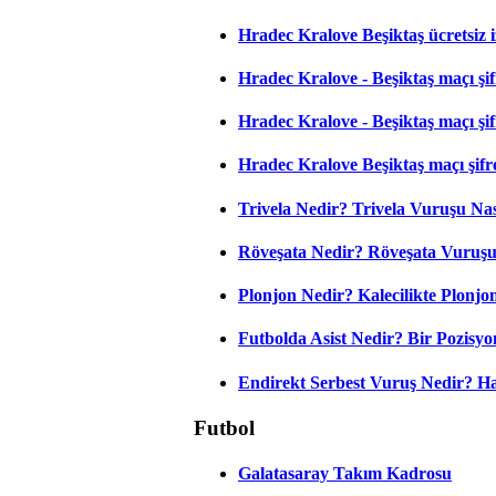
Hradec Kralove Beşiktaş ücretsiz i
Hradec Kralove - Beşiktaş maçı şifr
Hradec Kralove - Beşiktaş maçı şifre
Hradec Kralove Beşiktaş maçı şifr
Trivela Nedir? Trivela Vuruşu Nası
Röveşata Nedir? Röveşata Vuruşu 
Plonjon Nedir? Kalecilikte Plonjon
Futbolda Asist Nedir? Bir Pozisyo
Endirekt Serbest Vuruş Nedir? H
Futbol
Galatasaray Takım Kadrosu