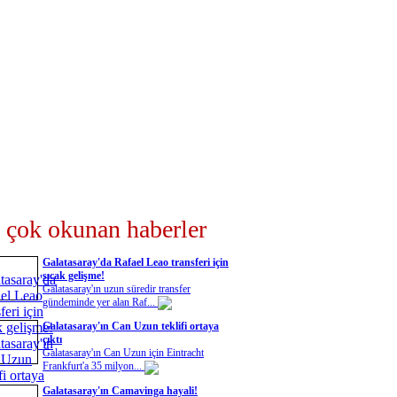
 çok okunan haberler
Galatasaray'da Rafael Leao transferi için
sıcak gelişme!
Galatasaray'ın uzun süredir transfer
gündeminde yer alan Raf...
Galatasaray'ın Can Uzun teklifi ortaya
çıktı
Galatasaray'ın Can Uzun için Eintracht
Frankfurt'a 35 milyon...
Galatasaray'ın Camavinga hayali!