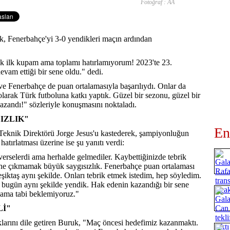
Fotoğraf : AA
, Fenerbahçe'yi 3-0 yendikleri maçın ardından
k ilk kupam ama toplamı hatırlamıyorum! 2023'te 23.
evam ettiği bir sene oldu." dedi.
ve Fenerbahçe de puan ortalamasıyla başarılıydı. Onlar da
olarak Türk futboluna katkı yaptık. Güzel bir sezonu, güzel bir
azandı!" sözleriyle konuşmasını noktaladı.
IZLIK"
En
Teknik Direktörü Jorge Jesus'u kastederek, şampiyonluğun
atırlatması üzerine ise şu yanıtı verdi:
verselerdi ama herhalde gelmediler. Kaybettiğinizde tebrik
ne çıkmamak büyük saygısızlık. Fenerbahçe puan ortalaması
eşiktaş aynı şekilde. Onları tebrik etmek istedim, hep söyledim.
bugün aynı şekilde yendik. Hak edenin kazandığı bir sene
ılama tabi beklemiyoruz."
Lİ"
arını dile getiren Buruk, "Maç öncesi hedefimiz kazanmaktı.