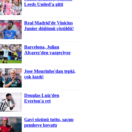
Leeds United'a gitti
Real Madrid'de Vinicius
Junior düğümü çözüldü!
Barcelona, Julian
Alvarez'den vazgeçiyor
Jose Mourinho'dan tepki,
çok kızdı!
Douglas Luiz'den
Everton'a ret
Gavi sözünü tuttu, saçını
pembeye boyattı