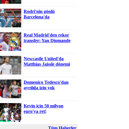
Rodri'nin gönlü
Barcelona'da
Real Madrid'den rekor
transfer: Yan Diomande
Newcastle United'da
Matthias Jaissle dönemi
Domenico Tedesco'dan
ayrılığa izin yok
Kevin için 50 milyon
euro'ya ret!
Tüm Haberler