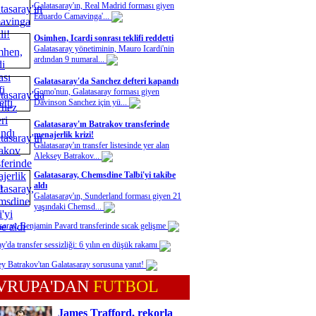
Galatasaray'ın, Real Madrid forması giyen
Eduardo Camavinga'...
Osimhen, Icardi sonrası teklifi reddetti
Galatasaray yönetiminin, Mauro Icardi'nin
ardından 9 numaral...
Galatasaray'da Sanchez defteri kapandı
Como'nun, Galatasaray forması giyen
Davinson Sanchez için yü...
Galatasaray'ın Batrakov transferinde
menajerlik krizi!
Galatasaray'ın transfer listesinde yer alan
Aleksey Batrakov...
Galatasaray, Chemsdine Talbi'yi takibe
aldı
Galatasaray'ın, Sunderland forması giyen 21
yaşındaki Chemsd...
saray, Benjamin Pavard transferinde sıcak gelişme
y'da transfer sessizliği: 6 yılın en düşük rakamı
y Batrakov'tan Galatasaray sorusuna yanıt!
VRUPA'DAN
FUTBOL
James Trafford, rekorla