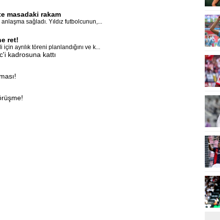
İşte masadaki rakam
anlaşma sağladı. Yıldız futbolcunun,...
e ret!
in ayrılık töreni planlandığını ve k...
'i kadrosuna kattı
aması!
görüşme!