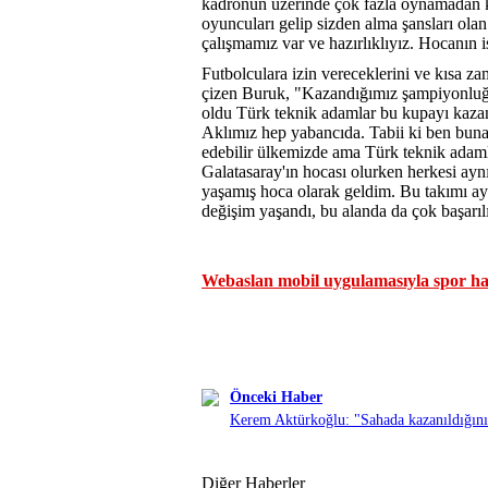
kadronun üzerinde çok fazla oynamadan k
oyuncuları gelip sizden alma şansları ol
çalışmamız var ve hazırlıklıyız. Hocanın 
Futbolculara izin vereceklerini ve kısa za
çizen Buruk, "Kazandığımız şampiyonluğu
oldu Türk teknik adamlar bu kupayı kaza
Aklımız hep yabancıda. Tabii ki ben buna 
edebilir ülkemizde ama Türk teknik adamla
Galatasaray'ın hocası olurken herkesi a
yaşamış hoca olarak geldim. Bu takımı ay
değişim yaşandı, bu alanda da çok başar
Webaslan mobil uygulamasıyla spor hab
Önceki Haber
Kerem Aktürkoğlu: "Sahada kazanıldığın
Diğer Haberler