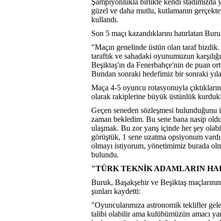
Şampiyonlukla birlikte kendi stadımızda 
güzel ve daha mutlu, kutlamanın gerçekten
kullandı.
Son 5 maçı kazandıklarını hatırlatan Buru
"Maçın genelinde üstün olan taraf bizdik
taraftık ve sahadaki oyunumuzun karşılığını
Beşiktaş'ın da Fenerbahçe'nin de puan or
Bundan sonraki hedefimiz bir sonraki yıl
Maça 4-5 oyuncu rotasyonuyla çıktıkların
olarak rakiplerine büyük üstünlük kurdukla
Geçen seneden sözleşmesi bulunduğunu if
zaman bekledim. Bu sene bana nasip oldu,
ulaşmak. Bu zor yarış içinde her şey ola
görüştük, 1 sene uzatma opsiyonum vardı
olmayı istiyorum, yönetimimiz burada olm
bulundu.
"TÜRK TEKNİK ADAMLARIN HAK
Buruk, Başakşehir ve Beşiktaş maçlarının 
şunları kaydetti:
"Oyuncularımıza astronomik teklifler gele
talibi olabilir ama kulübümüzün amacı 