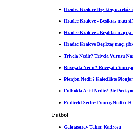
Hradec Kralove Beşiktaş ücretsiz i
Hradec Kralove - Beşiktaş maçı şifr
Hradec Kralove - Beşiktaş maçı şifre
Hradec Kralove Beşiktaş maçı şifr
Trivela Nedir? Trivela Vuruşu Nası
Röveşata Nedir? Röveşata Vuruşu 
Plonjon Nedir? Kalecilikte Plonjon
Futbolda Asist Nedir? Bir Pozisyo
Endirekt Serbest Vuruş Nedir? H
Futbol
Galatasaray Takım Kadrosu