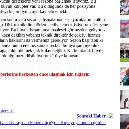
üçük desteklerle yeni sezona başlamak istiyoruz. Bu
an büyük kulüpler var. Bu olduğunda da her pozisyona
isteği hiçbir oyuncuyu kaybetmemektir."
man sonra yeni sezon çalışmalarına başlayacaklarının altını
 Türk teknik direktörlere hediye etmek istiyorum. 16. sene
nıyor. Bu büyük başarı ama maalesef görmezden geliyoruz.
karşı değilim yabancı teknik direktör de çok iyi hizmet
rın haklarını da vermemiz gerekiyor. Sezon başı tabii ki
ynı anda mutlu edemezsiniz ama ben buraya şampiyonluk
ağa kaldırabilmek çok kolay değildi. Kadro olarak büyük
ılı olduğumuzu düşünüyorum." diye konuştu.
erlerine herkesten önce ulaşmak için tıklayın
ı gördük"
Sonraki Haber
Galatasaray'dan Fenerbahçe'ye: "Kupayı yakından görün"