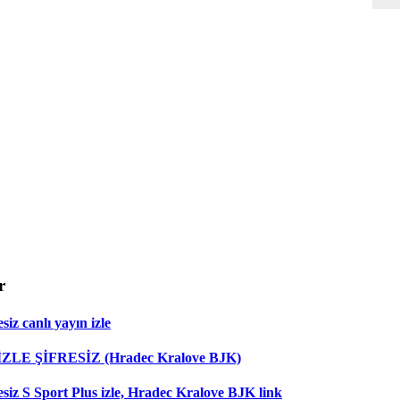
r
iz canlı yayın izle
 İZLE ŞİFRESİZ (Hradec Kralove BJK)
esiz S Sport Plus izle, Hradec Kralove BJK link