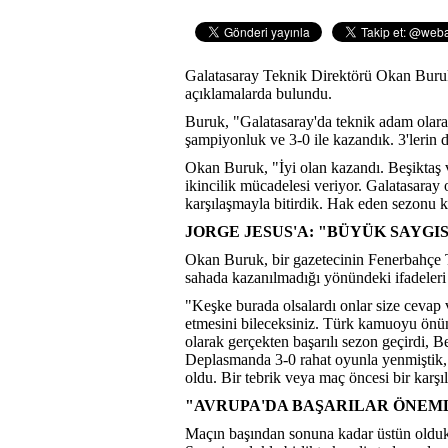
Galatasaray Teknik Direktörü Okan Buruk
açıklamalarda bulundu.
Buruk, "Galatasaray'da teknik adam olara
şampiyonluk ve 3-0 ile kazandık. 3'lerin d
Okan Buruk, "İyi olan kazandı. Beşiktaş 
ikincilik mücadelesi veriyor. Galatasaray 
karşılaşmayla bitirdik. Hak eden sezonu k
JORGE JESUS'A: "BÜYÜK SAYGIS
Okan Buruk, bir gazetecinin Fenerbahçe 
sahada kazanılmadığı yönündeki ifadeleri h
"Keşke burada olsalardı onlar size cevap 
etmesini bileceksiniz. Türk kamuoyu önü
olarak gerçekten başarılı sezon geçirdi, B
Deplasmanda 3-0 rahat oyunla yenmiştik, 
oldu. Bir tebrik veya maç öncesi bir karş
"AVRUPA'DA BAŞARILAR ÖNEM
Maçın başından sonuna kadar üstün oldukl