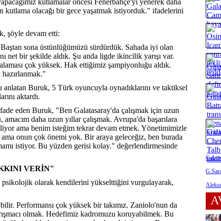
yapacağımız kutlamalar öncesi Fenerbahçe'yi yenerek daha
 kutlama olacağı bir gece yaşatmak istiyorduk." ifadelerini
k, şöyle devam etti:
. Baştan sona üstünlüğümüzü sürdürdük. Sahada iyi olan
 net bir şekilde aldık. Şu anda ligde ikincilik yarışı var.
talaması çok yüksek. Hak ettiğimiz şampiyonluğu aldık.
a hazırlanmak."
ı anlatan Buruk, 5 Türk oyuncuyla oynadıklarını ve taktiksel
rını aktardı.
ade eden Buruk, "Ben Galatasaray'da çalışmak için uzun
 amacım daha uzun yıllar çalışmak. Avrupa'da başarılara
biliyor ama benim isteğim tekrar devam etmek. Yönetimimizle
 ama onun çok önemi yok. Bir araya geleceğiz, ben burada
amı istiyor. Bu yüzden gerisi kolay." değerlendirmesinde
Galata
KINI VERİN"
G.Sara
psikolojik olarak kendilerini yükselttiğini vurgulayarak,
Alekse
A
bilir. Performansı çok yüksek bir takımız. Zaniolo'nun da
yarışmacı olmak. Hedefimiz kadromuzu koruyabilmek. Bu