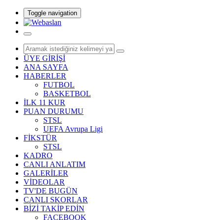
Toggle navigation
ÜYE GİRİŞİ
ANA SAYFA
HABERLER
FUTBOL
BASKETBOL
İLK 11 KUR
PUAN DURUMU
STSL
UEFA Avrupa Ligi
FİKSTÜR
STSL
KADRO
CANLI ANLATIM
GALERİLER
VİDEOLAR
TV'DE BUGÜN
CANLI SKORLAR
BİZİ TAKİP EDİN
FACEBOOK