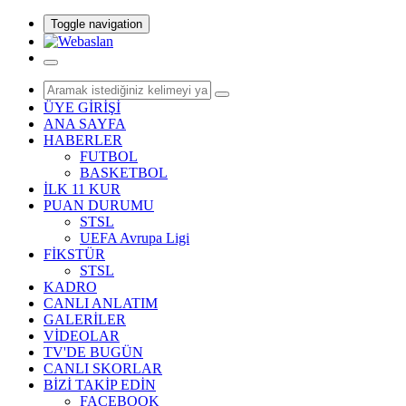
Toggle navigation
ÜYE GİRİŞİ
ANA SAYFA
HABERLER
FUTBOL
BASKETBOL
İLK 11 KUR
PUAN DURUMU
STSL
UEFA Avrupa Ligi
FİKSTÜR
STSL
KADRO
CANLI ANLATIM
GALERİLER
VİDEOLAR
TV'DE BUGÜN
CANLI SKORLAR
BİZİ TAKİP EDİN
FACEBOOK