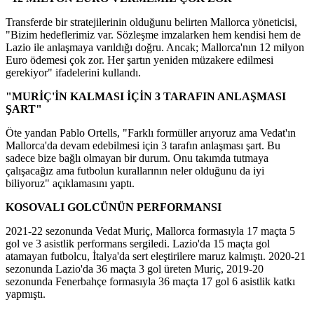
Transferde bir stratejilerinin olduğunu belirten Mallorca yöneticisi,
"Bizim hedeflerimiz var. Sözleşme imzalarken hem kendisi hem de
Lazio ile anlaşmaya varıldığı doğru. Ancak; Mallorca'nın 12 milyon
Euro ödemesi çok zor. Her şartın yeniden müzakere edilmesi
gerekiyor" ifadelerini kullandı.
"MURİÇ'İN KALMASI İÇİN 3 TARAFIN ANLAŞMASI
ŞART"
Öte yandan Pablo Ortells, "Farklı formüller arıyoruz ama Vedat'ın
Mallorca'da devam edebilmesi için 3 tarafın anlaşması şart. Bu
sadece bize bağlı olmayan bir durum. Onu takımda tutmaya
çalışacağız ama futbolun kurallarının neler olduğunu da iyi
biliyoruz" açıklamasını yaptı.
KOSOVALI GOLCÜNÜN PERFORMANSI
2021-22 sezonunda Vedat Muriç, Mallorca formasıyla 17 maçta 5
gol ve 3 asistlik performans sergiledi. Lazio'da 15 maçta gol
atamayan futbolcu, İtalya'da sert eleştirilere maruz kalmıştı. 2020-21
sezonunda Lazio'da 36 maçta 3 gol üreten Muriç, 2019-20
sezonunda Fenerbahçe formasıyla 36 maçta 17 gol 6 asistlik katkı
yapmıştı.