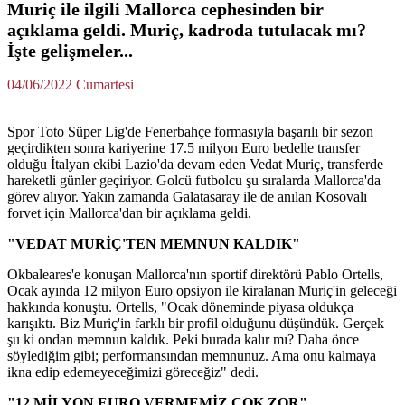
Muriç ile ilgili Mallorca cephesinden bir
açıklama geldi. Muriç, kadroda tutulacak mı?
İşte gelişmeler...
04/06/2022 Cumartesi
Spor Toto Süper Lig'de Fenerbahçe formasıyla başarılı bir sezon
geçirdikten sonra kariyerine 17.5 milyon Euro bedelle transfer
olduğu İtalyan ekibi Lazio'da devam eden Vedat Muriç, transferde
hareketli günler geçiriyor. Golcü futbolcu şu sıralarda Mallorca'da
görev alıyor. Yakın zamanda Galatasaray ile de anılan Kosovalı
forvet için Mallorca'dan bir açıklama geldi.
"VEDAT MURİÇ'TEN MEMNUN KALDIK"
Okbaleares'e konuşan Mallorca'nın sportif direktörü Pablo Ortells,
Ocak ayında 12 milyon Euro opsiyon ile kiralanan Muriç'in geleceği
hakkında konuştu. Ortells, "Ocak döneminde piyasa oldukça
karışıktı. Biz Muriç'in farklı bir profil olduğunu düşündük. Gerçek
şu ki ondan memnun kaldık. Peki burada kalır mı? Daha önce
söylediğim gibi; performansından memnunuz. Ama onu kalmaya
ikna edip edemeyeceğimizi göreceğiz" dedi.
"12 MİLYON EURO VERMEMİZ ÇOK ZOR"