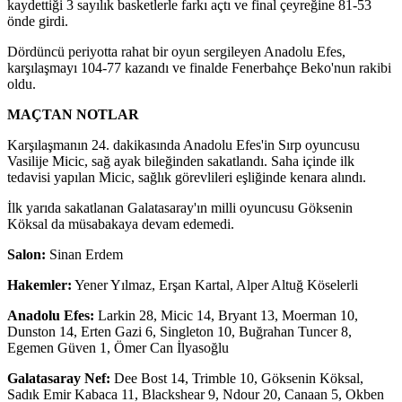
kaydettiği 3 sayılık basketlerle farkı açtı ve final çeyreğine 81-53
önde girdi.
Dördüncü periyotta rahat bir oyun sergileyen Anadolu Efes,
karşılaşmayı 104-77 kazandı ve finalde Fenerbahçe Beko'nun rakibi
oldu.
MAÇTAN NOTLAR
Karşılaşmanın 24. dakikasında Anadolu Efes'in Sırp oyuncusu
Vasilije Micic, sağ ayak bileğinden sakatlandı. Saha içinde ilk
tedavisi yapılan Micic, sağlık görevlileri eşliğinde kenara alındı.
İlk yarıda sakatlanan Galatasaray'ın milli oyuncusu Göksenin
Köksal da müsabakaya devam edemedi.
Salon:
Sinan Erdem
Hakemler:
Yener Yılmaz, Erşan Kartal, Alper Altuğ Köselerli
Anadolu Efes:
Larkin 28, Micic 14, Bryant 13, Moerman 10,
Dunston 14, Erten Gazi 6, Singleton 10, Buğrahan Tuncer 8,
Egemen Güven 1, Ömer Can İlyasoğlu
Galatasaray Nef:
Dee Bost 14, Trimble 10, Göksenin Köksal,
Sadık Emir Kabaca 11, Blackshear 9, Ndour 20, Canaan 5, Okben