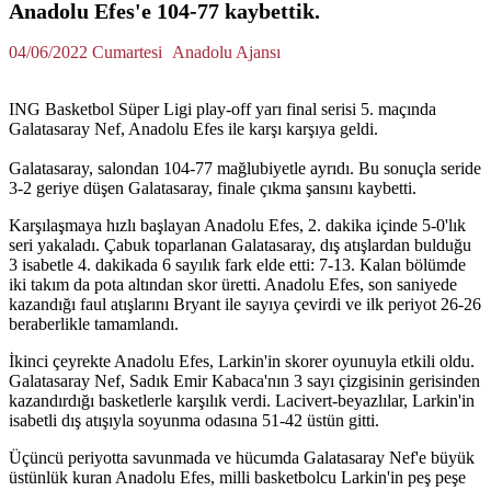
Anadolu Efes'e 104-77 kaybettik.
04/06/2022 Cumartesi
Anadolu Ajansı
ING Basketbol Süper Ligi play-off yarı final serisi 5. maçında
Galatasaray Nef, Anadolu Efes ile karşı karşıya geldi.
Galatasaray, salondan 104-77 mağlubiyetle ayrıdı. Bu sonuçla seride
3-2 geriye düşen Galatasaray, finale çıkma şansını kaybetti.
Karşılaşmaya hızlı başlayan Anadolu Efes, 2. dakika içinde 5-0'lık
seri yakaladı. Çabuk toparlanan Galatasaray, dış atışlardan bulduğu
3 isabetle 4. dakikada 6 sayılık fark elde etti: 7-13. Kalan bölümde
iki takım da pota altından skor üretti. Anadolu Efes, son saniyede
kazandığı faul atışlarını Bryant ile sayıya çevirdi ve ilk periyot 26-26
beraberlikle tamamlandı.
İkinci çeyrekte Anadolu Efes, Larkin'in skorer oyunuyla etkili oldu.
Galatasaray Nef, Sadık Emir Kabaca'nın 3 sayı çizgisinin gerisinden
kazandırdığı basketlerle karşılık verdi. Lacivert-beyazlılar, Larkin'in
isabetli dış atışıyla soyunma odasına 51-42 üstün gitti.
Üçüncü periyotta savunmada ve hücumda Galatasaray Nef'e büyük
üstünlük kuran Anadolu Efes, milli basketbolcu Larkin'in peş peşe