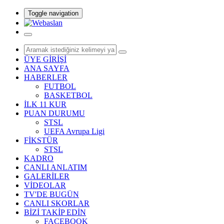
Toggle navigation
ÜYE GİRİŞİ
ANA SAYFA
HABERLER
FUTBOL
BASKETBOL
İLK 11 KUR
PUAN DURUMU
STSL
UEFA Avrupa Ligi
FİKSTÜR
STSL
KADRO
CANLI ANLATIM
GALERİLER
VİDEOLAR
TV'DE BUGÜN
CANLI SKORLAR
BİZİ TAKİP EDİN
FACEBOOK