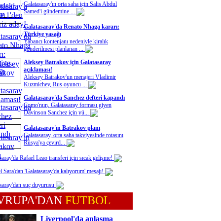
Galatasaray'ın orta saha için Salis Abdul
Samed'i gündemine ...
Galatasaray'da Renato Nhaga kararı:
Türkiye yasağı
Yabancı kontenjanı nedeniyle kiralık
gönderilmesi planlanan ...
Aleksey Batrakov için Galatasaray
açıklaması!
Aleksey Batrakov'un menajeri Vladimir
Kuzmichev, Rus oyuncu ...
Galatasaray'da Sanchez defteri kapandı
Como'nun, Galatasaray forması giyen
Davinson Sanchez için yü...
Galatasaray'ın Batrakov planı
Galatasaray, orta saha takviyesinde rotasını
Rusya'ya çevird...
saray'da Rafael Leao transferi için sıcak gelişme!
l Sara'dan 'Galatasaray'da kalıyorum' mesajı!
saray'dan suç duyurusu
VRUPA'DAN
FUTBOL
Liverpool'da anlaşma