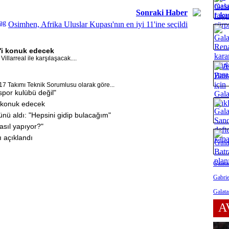
Sonraki Haber
rag
Osimhen, Afrika Uluslar Kupası'nın en iyi 11'ine seçildi
l'i konuk edecek
llarreal ile karşılaşacak....
17 Takımı Teknik Sorumlusu olarak göre...
por kulübü değil"
i konuk edecek
ünü aldı: "Hepsini gidip bulacağım"
asıl yapıyor?"
ı açıklandı
Galata
Gabrie
Galata
A