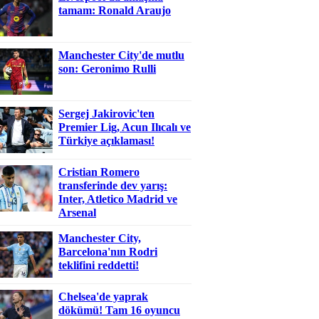
tamam: Ronald Araujo
Manchester City'de mutlu
son: Geronimo Rulli
Sergej Jakirovic'ten
Premier Lig, Acun Ilıcalı ve
Türkiye açıklaması!
Cristian Romero
transferinde dev yarış:
Inter, Atletico Madrid ve
Arsenal
Manchester City,
Barcelona'nın Rodri
teklifini reddetti!
Chelsea'de yaprak
dökümü! Tam 16 oyuncu