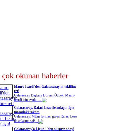
 çok okunan haberler
Mauro Icardi'den Galatasaray'ın teklifine
ret!
Galatasaray Başkanı Dursun Özbek, Mauro
Icardi için ayrılık ...
Galatasaray, Rafael Leao ile anlaştı! İşte
masadaki rakam
Galatasaray, Milan forması giyen Rafael Leao
ile anlaşma sağ...
Galatasaray'a Ligue 1'den sürpriz aday!