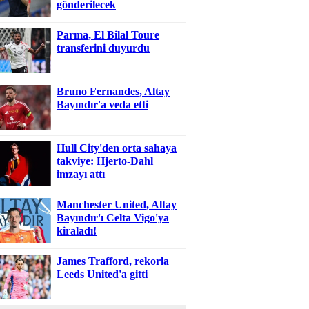
gönderilecek
Parma, El Bilal Toure
transferini duyurdu
Bruno Fernandes, Altay
Bayındır'a veda etti
Hull City'den orta sahaya
takviye: Hjerto-Dahl
imzayı attı
Manchester United, Altay
Bayındır'ı Celta Vigo'ya
kiraladı!
James Trafford, rekorla
Leeds United'a gitti