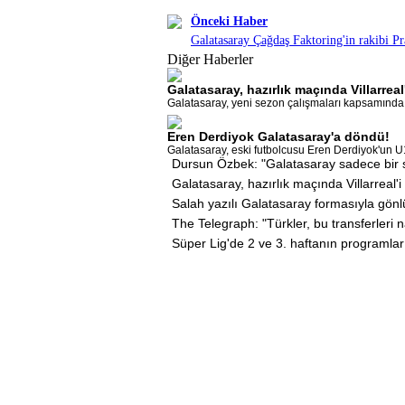
Önceki Haber
Galatasaray Çağdaş Faktoring'in rakibi P
Diğer Haberler
Galatasaray, hazırlık maçında Villarrea
Galatasaray, yeni sezon çalışmaları kapsamında Vi
Eren Derdiyok Galatasaray'a döndü!
Galatasaray, eski futbolcusu Eren Derdiyok'un U
Dursun Özbek: "Galatasaray sadece bir s
Galatasaray, hazırlık maçında Villarreal'
Salah yazılı Galatasaray formasıyla gönl
The Telegraph: "Türkler, bu transferleri n
Süper Lig'de 2 ve 3. haftanın programlar