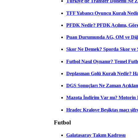
Türkiye'de Transfer Dönemi Ne Z
TFF Yabancı Oyuncu Kuralı Nedir
PFDK Nedir? PFDK Açılımı, Görev
Puan Durumunda AG, OM ve Diğer
Skor Ne Demek? Sporda Skor ve 
Futbol Nasıl Oynanır? Temel Futb
Deplasman Golü Kuralı Nedir? Ha
DGS Sonuçları Ne Zaman Açıkla
Mazota İndirim Var mı? Motorin 
Hradec Kralove Beşiktaş maçı şifres
Futbol
Galatasaray Takım Kadrosu