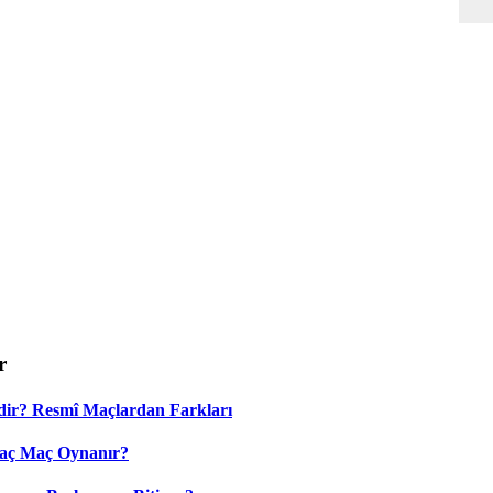
r
dir? Resmî Maçlardan Farkları
Kaç Maç Oynanır?