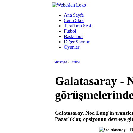
Ana Sayfa
Canlı Skor
Taraftarın Sesi
Futbol
Basketbol
Diğer Sporlar
Oyunlar
Anasayfa
»
Futbol
Galatasaray - 
görüşmelerind
Galatasaray, Noa Lang'in transfer
Pazarlıklar, opsiyonun devreye g