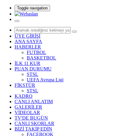
Toggle navigation
ÜYE GİRİŞİ
ANA SAYFA
HABERLER
FUTBOL
BASKETBOL
İLK 11 KUR
PUAN DURUMU
STSL
UEFA Avrupa Ligi
FİKSTÜR
STSL
KADRO
CANLI ANLATIM
GALERİLER
VİDEOLAR
TV'DE BUGÜN
CANLI SKORLAR
BİZİ TAKİP EDİN
FACEBOOK