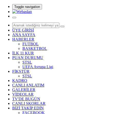
Toggle navigation
ÜYE GİRİŞİ
ANA SAYFA
HABERLER
FUTBOL
BASKETBOL
İLK 11 KUR
PUAN DURUMU
STSL
UEFA Avrupa Ligi
FİKSTÜR
STSL
KADRO
CANLI ANLATIM
GALERİLER
VİDEOLAR
TV'DE BUGÜN
CANLI SKORLAR
BİZİ TAKİP EDİN
FACEBOOK